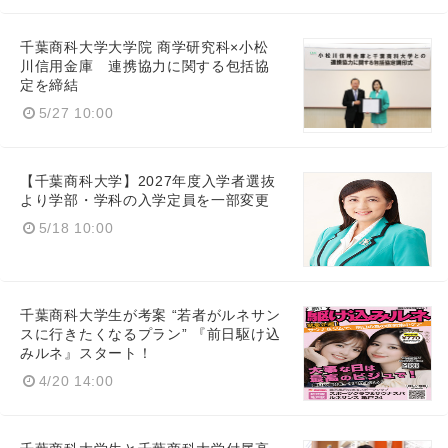
千葉商科大学大学院 商学研究科×小松
川信用金庫 連携協力に関する包括協
定を締結
5/27 10:00
【千葉商科大学】2027年度入学者選抜
より学部・学科の入学定員を一部変更
5/18 10:00
千葉商科大学生が考案 “若者がルネサン
スに行きたくなるプラン” 『前日駆け込
みルネ』スタート！
4/20 14:00