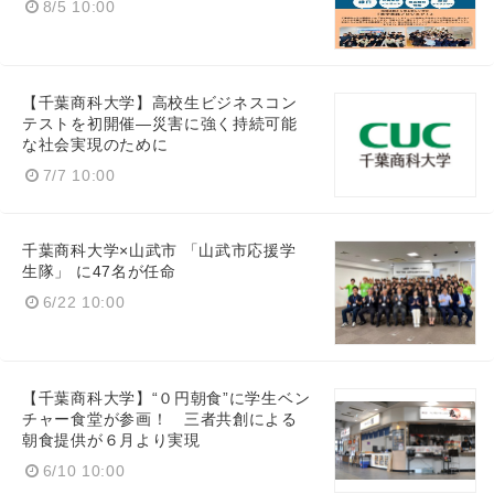
8/5 10:00
【千葉商科大学】高校生ビジネスコン
テストを初開催―災害に強く持続可能
な社会実現のために
7/7 10:00
千葉商科大学×山武市 「山武市応援学
生隊」 に47名が任命
6/22 10:00
【千葉商科大学】“０円朝食”に学生ベン
チャー食堂が参画！ 三者共創による
朝食提供が６月より実現
6/10 10:00