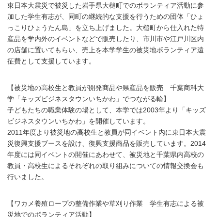
東日本大震災で被災した岩手県大槌町でのボランティア活動に参
加した学生有志が、同町の継続的な支援を行うための団体「ひょ
っこりひょうたん島」を立ち上げました。大槌町から仕入れた特
産品を学内外のイベントなどで販売したり、市川市や江戸川区内
の店舗に置いてもらい、売上を本学学生の被災地ボランティア遠
征費として支援しています。
【被災地の高校生と教員が開発商品や県産品を販売 千葉商科大
学「キッズビジネスタウンいちかわ」でつながる輪】
子どもたちの職業体験の場として、本学では2003年より「キッズ
ビジネスタウンいちかわ」を開催しています。
2011年度より被災地の高校生と教員が同イベント内に東日本大震
災復興支援ブースを設け、復興支援商品を販売しています。2014
年度には同イベントの開催にあわせて、被災地と千葉県内高校の
教員・高校生によるそれぞれの取り組みについての情報交換会も
行いました。
【ワカメ養殖ロープの整備作業や草刈り作業 学生有志による被
災地でのボランティア活動】