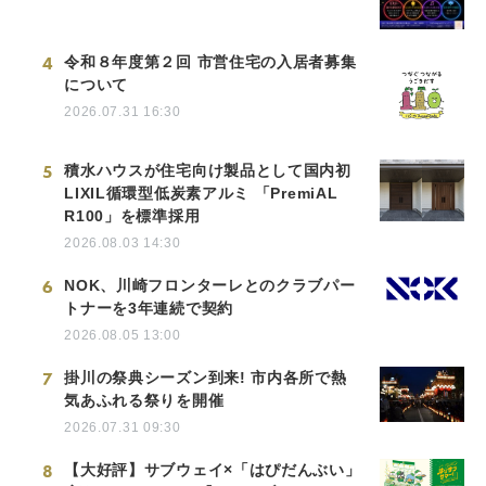
4
令和８年度第２回 市営住宅の入居者募集
について
2026.07.31 16:30
5
積水ハウスが住宅向け製品として国内初
LIXIL循環型低炭素アルミ 「PremiAL
R100」を標準採用
2026.08.03 14:30
6
NOK、川崎フロンターレとのクラブパー
トナーを3年連続で契約
2026.08.05 13:00
7
掛川の祭典シーズン到来! 市内各所で熱
気あふれる祭りを開催
2026.07.31 09:30
8
【大好評】サブウェイ×「はぴだんぶい」