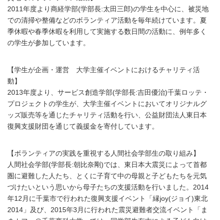
2011年度より商経学部(学部長:太田三郎)の学生を中心に、被災地
での清掃や整備などのボランティア活動を毎年続けています。夏
季休暇や春季休暇を利用して実施する数日間の活動に、例年多く
の学生が参加しています。
【学生が企画・運営 大学主催イベントにおけるチャリティ活
動】
2013年度より、サービス創造学部(学部長:吉田優治)千葉ロッテ・
プロジェクトの学生が、大学主催イベントにおいてオリジナルグ
ッズ販売等を通じたチャリティ活動を行い、公益財団法人東日本
復興支援財団を通じて義援金を寄付しています。
【ボランティアの実践を重視する人間社会学部生の取り組み】
人間社会学部(学部長:朝比奈剛)では、東日本大震災によって首都
圏に避難した人たち、とくに子育て中の母親と子どもたちを元気
づけたいという思いから母子たちの支援活動を行いました。2014
年12月に千葉市で行われた復興支援イベント「縁joy(ジョイ)東北
2014」及び、2015年3月に行われた震災避難者交流イベント「ま