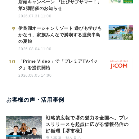
店頭キャンペーン 『はぴサブサマー！』
第2弾開催のお知らせ
2026.07.31 11:00
9
伊良湖オーシャンリゾート 遊びも学びも
かなう、家族みんなで満喫する渥美半島
の夏旅
2026.08.04 11:00
10
「Prime Video」で「プレミアTVパッ
ク」を提供開始
2026.08.05 14:00
お客様の声・活用事例
戦略的広報で堺の魅力を全国へ。プレ
スリリースを起点に広がる情報発信の
好循環【堺市様】
導入事例一覧を見る