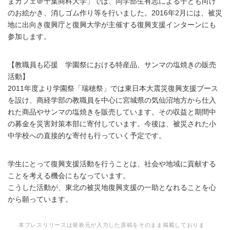
まカフェ＠千葉商科大学」では、同学部生有志による子ども向け
のお絵かき、消しゴム作り等を行いました。2016年2月には、被災
地に出向き復興庁と復興大学が主催する復興支援インターンにも
参加します。
【教職員も応援 学園祭における特産品、サンマの塩焼きの販売
活動】
2011年度より学園祭「瑞穂祭」では東日本大震災復興支援ブース
を設け、商経学部の教職員を中心に宮城県の気仙沼地方から仕入
れた商品やサンマの塩焼きを販売しています。その収益と期間中
の募金を災害対策本部に寄付しています。今後は、被災された小
中学校への直接的な寄付も行っていく予定です。
学生にとって復興支援活動を行うことは、社会や地域に貢献する
ことを考える機会にもなっています。
こうした活動が、東北の被災地復興支援の一助となれることを心
から願っています。
本プレスリリースは発表元が入力した原稿をそのまま掲載しておりま