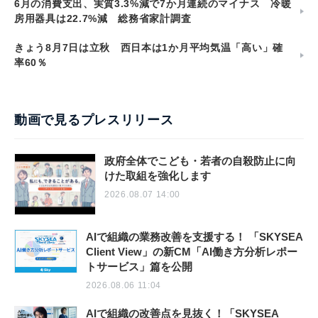
6月の消費支出、実質3.3%減で7か月連続のマイナス 冷暖
房用器具は22.7%減 総務省家計調査
きょう8月7日は立秋 西日本は1か月平均気温「高い」確
率60％
動画で見るプレスリリース
政府全体でこども・若者の自殺防止に向
けた取組を強化します
2026.08.07 14:00
AIで組織の業務改善を支援する！ 「SKYSEA
Client View」の新CM「AI働き方分析レポー
トサービス」篇を公開
2026.08.06 11:04
AIで組織の改善点を見抜く！「SKYSEA