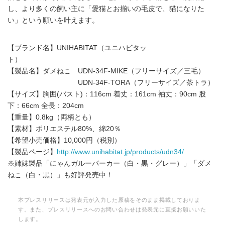
し、より多くの飼い主に「愛猫とお揃いの毛皮で、猫になりた
い」という願いを叶えます。
【ブランド名】UNIHABITAT（ユニハビタッ
ト）
【製品名】ダメねこ UDN-34F-MIKE（フリーサイズ／三毛）
UDN-34F-TORA（フリーサイズ／茶トラ）
【サイズ】胸囲(バスト)：116cm 着丈：161cm 袖丈：90cm 股
下：66cm 全長：204cm
【重量】0.8kg（両柄とも）
【素材】ポリエステル80%、綿20％
【希望小売価格】10,000円（税別）
【製品ページ】
http://www.unihabitat.jp/products/udn34/
※姉妹製品「にゃんガルーパーカー（白・黒・グレー）」「ダメ
ねこ（白・黒）」も好評発売中！
本プレスリリースは発表元が入力した原稿をそのまま掲載しておりま
す。また、プレスリリースへのお問い合わせは発表元に直接お願いいた
します。