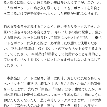
ると動くに動けないと感じる飼い主は多いようですが、この「ね
こ入れポケット」に猫が入り寝てしまっても、ポケットを外側か
ら支えるだけで体勢変更やちょっとした移動が可能になります。
猫のダラダラを邪魔することなく、飼い主もリラックスでき、お
互いに温もりも分かち合えます。 キレイ好きの猫に配慮し、猫が
入る部分のポケットは取り外して個別にお手入れが可能。 （※ペ
ットをポケットに入れる際は、必ず座った状態でご使用くださ
い。 立ち上がる際は、必ずポケットの下からペットを支えるよう
にしてください。 本製品は部屋着として使用することを目的とし
ています。ペットをポケットに入れたまま外出しないようにして
ください。）
本製品は、フードに猫耳、袖口に肉球、おしりに尻尾をあしら
った「ツナギ」形状で、着るだけでお父さん猫・お母さん猫気分
を味わえます。 先行の「白猫」「黒猫」はボア生地でしたが、今
回の新柄には伸縮性に優れたスウェット生地を採用。 猫のように
伸びたり丸くなったり、思う存分リラックスできます。 日本の家
猫として昔から人気のある「三毛」「茶トラ」柄をこの度展開