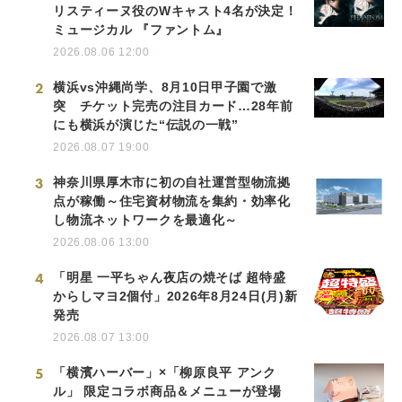
リスティーヌ役のWキャスト4名が決定！
ミュージカル 『ファントム』
2026.08.06 12:00
2
横浜vs沖縄尚学、8月10日甲子園で激
突 チケット完売の注目カード…28年前
にも横浜が演じた“伝説の一戦”
2026.08.07 19:00
3
神奈川県厚木市に初の自社運営型物流拠
点が稼働～住宅資材物流を集約・効率化
し物流ネットワークを最適化～
2026.08.06 13:00
4
「明星 一平ちゃん夜店の焼そば 超特盛
からしマヨ2個付」2026年8月24日(月)新
発売
2026.08.07 13:00
5
「横濱ハーバー」×「柳原良平 アンク
ル」 限定コラボ商品＆メニューが登場