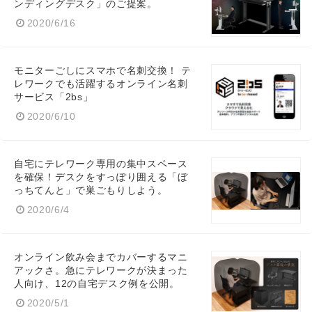
ンディングデスク」のご提案。
2020/6/16
Japanese
モニターごしにスマホで名刺交換！ テ
レワークでも活躍するオンライン名刺
サービス「2bs」
2020/6/10
English
自宅にテレワーク専用の集中スペース
を確保！デスクをすっぽり囲える「ぼ
っちてんと」で巣ごもりしよう。
2020/6/4
オンライン飲み会までカバーするマニ
アックさ。急にテレワークが決まった
人向け、12の自宅デスク例を公開。
2020/5/1