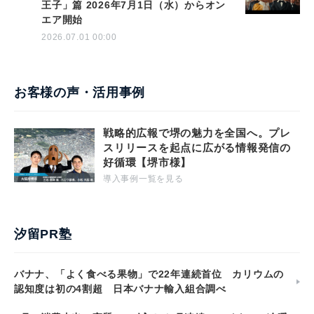
王子」篇 2026年7月1日（水）からオン
エア開始
2026.07.01 00:00
お客様の声・活用事例
戦略的広報で堺の魅力を全国へ。プレ
スリリースを起点に広がる情報発信の
好循環【堺市様】
導入事例一覧を見る
汐留PR塾
バナナ、「よく食べる果物」で22年連続首位 カリウムの
認知度は初の4割超 日本バナナ輸入組合調べ