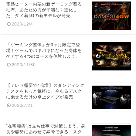
電熱ヒーター内蔵の新ゲーミング着る
毛布。あたため力が半端なく進化し
た、ダメ着4Gの新モデルが発売。
2020/12/4
「ゲーミング整体」が3ヶ月限定で登
場！ゲームでバキバキになった身体を
ケアする4つのコースを体験しよう。
2020/11/30
【テレワ需要で4倍増】スタンディング
デスクをもっと気軽に。今あるデスク
に乗せるだけの卓上タイプが発売
2020/7/21
”在宅腰痛”は立ち仕事で対策しよう。身
長や姿勢にあわせて昇降できる「スタ