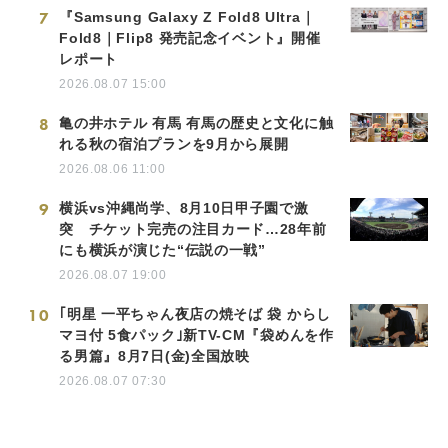
7
『Samsung Galaxy Z Fold8 Ultra｜
Fold8｜Flip8 発売記念イベント』開催
レポート
2026.08.07 15:00
8
亀の井ホテル 有馬 有馬の歴史と文化に触
れる秋の宿泊プランを9月から展開
2026.08.06 11:00
9
横浜vs沖縄尚学、8月10日甲子園で激
突 チケット完売の注目カード…28年前
にも横浜が演じた“伝説の一戦”
2026.08.07 19:00
10
｢明星 一平ちゃん夜店の焼そば 袋 からし
マヨ付 5食パック｣新TV-CM『袋めんを作
る男篇』8月7日(金)全国放映
2026.08.07 07:30