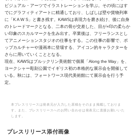
ビジュアル・アーツでイラストレーションを学ぶ。その頃にはす
でにグラフィティアートに精通しており、しばしば壁や貨物列車
に「K A W S」と書き残す。KAWSは表現力を磨き続け、後に自身
のトレードマークとなる、二本の骨が交差した、目が×印の柔らか
い印象のスカルマークを生み出す。卒業後は、フリーランスとし
てアニメーションスタジオの仕事をする。この仕事の影響で、ポ
ップカルチャーや漫画本に登場する、アイコン的キャラクターを
さらに用いていくこととなる。
現在、KAWSはブルックリン美術館で個展「Along the Way」を、
ヨークシャー彫刻公園でイギリス初の本格的な展示会を開催して
いる。秋には、フォートワース現代美術館にて展示会を行う予
定。
本プレスリリースは発表元が入力した原稿をそのまま掲載しておりま
す。また、プレスリリースへのお問い合わせは発表元に直接お願いいた
します。
プレスリリース添付画像