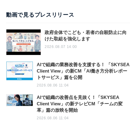
動画で見るプレスリリース
政府全体でこども・若者の自殺防止に向
けた取組を強化します
2026.08.07 14:00
AIで組織の業務改善を支援する！ 「SKYSEA
Client View」の新CM「AI働き方分析レポー
トサービス」篇を公開
2026.08.06 11:04
AIで組織の改善点を見抜く！「SKYSEA
Client View」の新テレビCM「チームの変
革」篇の放映を開始
2026.08.06 11:04