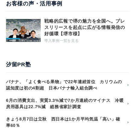
お客様の声・活用事例
戦略的広報で堺の魅力を全国へ。プレ
スリリースを起点に広がる情報発信の
好循環【堺市様】
導入事例一覧を見る
汐留PR塾
バナナ、「よく食べる果物」で22年連続首位 カリウムの
認知度は初の4割超 日本バナナ輸入組合調べ
6月の消費支出、実質3.3%減で7か月連続のマイナス 冷暖
房用器具は22.7%減 総務省家計調査
きょう8月7日は立秋 西日本は1か月平均気温「高い」確
率60％