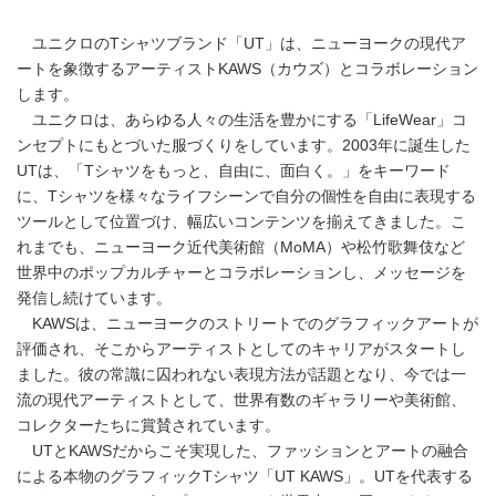
ユニクロのTシャツブランド「UT」は、ニューヨークの現代ア
ートを象徴するアーティストKAWS（カウズ）とコラボレーション
します。
ユニクロは、あらゆる人々の生活を豊かにする「LifeWear」コ
ンセプトにもとづいた服づくりをしています。2003年に誕生した
UTは、「Tシャツをもっと、自由に、面白く。」をキーワード
に、Tシャツを様々なライフシーンで自分の個性を自由に表現する
ツールとして位置づけ、幅広いコンテンツを揃えてきました。こ
れまでも、ニューヨーク近代美術館（MoMA）や松竹歌舞伎など
世界中のポップカルチャーとコラボレーションし、メッセージを
発信し続けています。
KAWSは、ニューヨークのストリートでのグラフィックアートが
評価され、そこからアーティストとしてのキャリアがスタートし
ました。彼の常識に囚われない表現方法が話題となり、今では一
流の現代アーティストとして、世界有数のギャラリーや美術館、
コレクターたちに賞賛されています。
UTとKAWSだからこそ実現した、ファッションとアートの融合
による本物のグラフィックTシャツ「UT KAWS」。UTを代表する