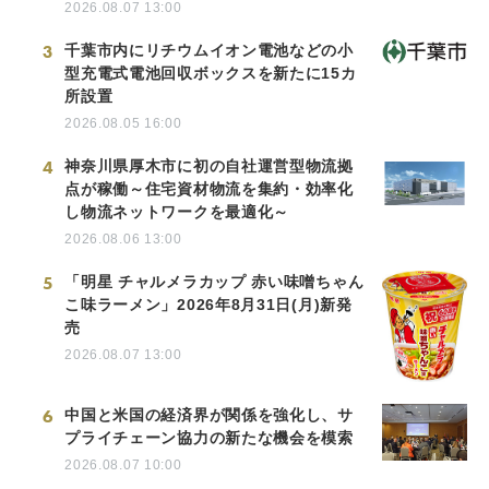
2026.08.07 13:00
3
千葉市内にリチウムイオン電池などの小
型充電式電池回収ボックスを新たに15カ
所設置
2026.08.05 16:00
4
神奈川県厚木市に初の自社運営型物流拠
点が稼働～住宅資材物流を集約・効率化
し物流ネットワークを最適化～
2026.08.06 13:00
5
「明星 チャルメラカップ 赤い味噌ちゃん
こ味ラーメン」2026年8月31日(月)新発
売
2026.08.07 13:00
6
中国と米国の経済界が関係を強化し、サ
プライチェーン協力の新たな機会を模索
2026.08.07 10:00