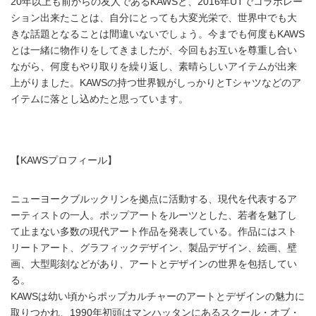
20年以上も前からの友人であるKAWSと、2016年UTでコラボレー
ション出来たことは、自分にとっても大変光栄で、世界中でも大
きな話題となることは間違いないでしょう。今までも何度もKAWS
とは一緒に物作りをしてきましたが、今回もお互いを尊重し合い
ながら、何度もやり取りを繰り返し、素晴らしいアイテムが出来
上がりました。KAWSの持つ世界観がしっかりとTシャツなどのア
イテムに落とし込めたと思っています。
【KAWSプロフィール】
ニューヨークブルックリンを拠点に活動する、現代を代表するア
ーティストの一人。ポップアートをルーツとした、若者を魅了し
て止まない多数の現代アート作品を発表している。作品にはスト
リートアート、グラフィックデザイン、製品デザイン、絵画、壁
画、大型彫刻などがあり、アートとデザインの世界を包括してい
る。
KAWSは幼い頃からポップカルチャーのアートとデザインの魅力に
取りつかれ、1990年初頭はマンハッタンにあるスクール・オブ・