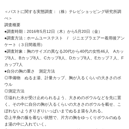
＜バストに関する実態調査：（株）テレビショッピング研究所調
べ＞
調査概要
●調査時期：2016年5月12日（木）から5月20日（金）
●調査方法：ホームユーステスト / ジニエブラエアー着用後アン
ケート（３日間着用）
●調査対象：胸のサイズの異なる20代から40代の女性46人 Aカッ
プ8人、Bカップ8人、Cカップ8人、Dカップ8人、Eカップ７人、F
カップ7人
●自分の胸の重さ 測定方法
◎準備物 ぬるま湯、計量カップ、胸が入るくらいの大きさのボ
ウル
◎測定方法
①溢れた水が受け止められるよう、大きめのボウルなどを先に置
く。その中に自分の胸が入るくらいの大きさのボウルを載せ、こ
ぼれないようぎりぎりいっぱいまでぬるま湯を入れる。
②上半身の服を着ない状態で、片方の胸をゆっくりボウルのぬる
ま湯の中に入れていく。