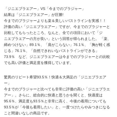
「ジニエブラエアー」VS「今までのブラジャー」
結果は「ジニエブラエアー」が圧勝!
今までのブラジャーよりも楽＆美しいバストラインを実感！！
評価の高い「ジニエブラエアー」ですが、今までのブラジャーと
比較してもらったところ、なんと、全ての項目において「ジ
ニエブラエアーの方が良い」という回答が得られました。 「楽、
締めつけない」89.1％、「肩がこらない」76.1％、「胸が軽く感
じる」76.1％、「自然できれいなバストラインができる」
73.9％ など、ジニエブラエアーは今までのブラジャーとの比較
でも高い評価と満足度を獲得しています。
驚異のリピート希望93.5％！快適＆大満足の「ジニエブラエア
ー」
今までのブラジャーと比べても非常に評価の高い「ジニエブラエ
アー」。さらに、総合的に快適と思うかを聞くと、快適度は
95.6％、満足度も93.5％と非常に高く、今後の着用についても
93.5％が「今後も着用したい」と、一度つけたらやみつきになる
こと間違いなしの商品です。