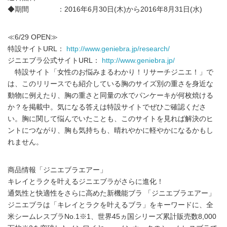
◆期間 ：2016年6月30日(木)から2016年8月31日(水)
≪6/29 OPEN≫
特設サイトURL：
http://www.geniebra.jp/research/
ジニエブラ公式サイトURL：
http://www.geniebra.jp/
特設サイト「女性のお悩みまるわかり！リサーチジニエ！」で
は、このリリースでも紹介している胸のサイズ別の重さを身近な
動物に例えたり、胸の重さと同量の水でパンケーキが何枚焼ける
か？を掲載中。気になる答えは特設サイトでぜひご確認くださ
い。胸に関して悩んでいたことも、このサイトを見れば解決のヒ
ントにつながり、胸も気持ちも、晴れやかに軽やかになるかもし
れません。
商品情報「ジニエブラエアー」
キレイとラクを叶えるジニエブラがさらに進化！
通気性と快適性をさらに高めた新機能ブラ 「ジニエブラエアー」
ジニエブラは「キレイとラクを叶えるブラ」をキーワードに、全
米シームレスブラNo.1※1、世界45ヵ国シリーズ累計販売数8,000