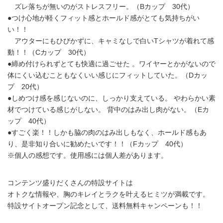
ズレ落ちが無いのがストレスフリー。（Bカップ 30代）
●つけ心地が軽くフィット感とホールド感がとても気持ちがい
い！！
アウターにもひびかずに、キャミなしで白いTシャツが着れて感
動！！（Cカップ 30代）
●締め付けられずとても快適に過ごせた 。ワイヤーとかがないので
体にくい込むこともなくいい感じにフィットしていた。（Dカッ
プ 20代）
●しめつけ感を感じないのに、しっかり支えている。 やわらかい素
材でつけている感じがしない。 背中のはみ出し肉がない。（Eカ
ップ 40代）
●すごく楽！！しかも脇の肉のはみ出しもなく、ホールド感もあ
り、是非知り合いに勧めたいです！！（Fカップ 40代）
※個人の感想です。使用感には個人差があります。
コンテンツ盛りだくさんの特設サイトは
オトクな情報や、胸のキレイとラクを叶えるヒミツが満載です。
特設サイトオープン記念として、送料無料キャンペーンも！！