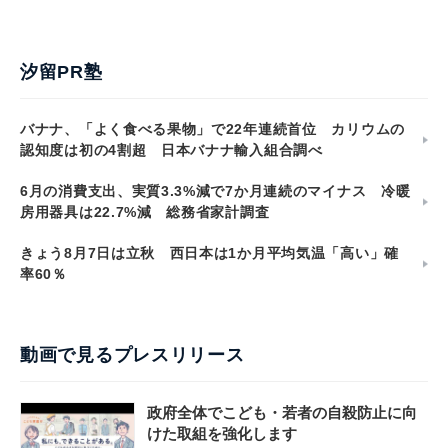
汐留PR塾
バナナ、「よく食べる果物」で22年連続首位 カリウムの
認知度は初の4割超 日本バナナ輸入組合調べ
6月の消費支出、実質3.3%減で7か月連続のマイナス 冷暖
房用器具は22.7%減 総務省家計調査
きょう8月7日は立秋 西日本は1か月平均気温「高い」確
率60％
動画で見るプレスリリース
政府全体でこども・若者の自殺防止に向
けた取組を強化します