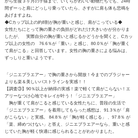
から生後３ヶ月の子猫まで、いくらかわいい動物たちでも、24時
間ずーっと肩にどっしり乗っていたら、さすがに肩も体も悲鳴を
あげますよね。
◆Cカップ以上の約8割が胸が重いと感じ、肩がこっている◆
女性たちにとって胸の重さの負担がどれだけ大きいかが分かりま
したが、 実際自分の胸が重いと感じるかどうかを聞くと、Cカッ
プ以上の女性の 76.6％が「重い」と感じ、80.0％が「胸が重く
て肩がこる」と回答しています。女性の胸の重さによる悩みは、
ずっしりと重いようです。
「ジニエブラエアー」で胸の重さから開放！今までのブラジャー
よりも楽＆美しいバストラインを実感！！
【調査③】90％以上が納得の実感！楽で軽くて肩がこらない！エ
アリーなつけ心地でキレイが叶う！「ジニエブラエアー」
胸が重くて肩がこると感じている女性たちに、普段の生活で
「ジニエブラエアー」を着用してもらった感想は、91.3％が「肩
がこらない」と実感。 84.8％ が「胸が軽く感じる」 、97.8％ が
「楽、締めつけない」と答え、ジニエブラエアーなら、重いと感
じていた胸が軽く快適に感じられることがわかりました。