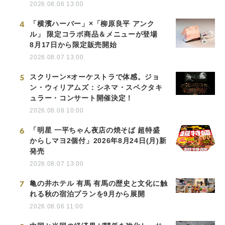
2026.08.06 13:00
4
「横濱ハーバー」×「柳原良平 アンク
ル」 限定コラボ商品＆メニューが登場
8月17日から限定販売開始
2026.08.07 13:00
5
スクリーン×オーケストラで体感。ジョ
ン・ウィリアムズ：シネマ・スペクタキ
ュラー・コンサート開催決定！
2026.08.08 10:00
6
「明星 一平ちゃん夜店の焼そば 超特盛
からしマヨ2個付」2026年8月24日(月)新
発売
2026.08.07 13:00
7
亀の井ホテル 有馬 有馬の歴史と文化に触
れる秋の宿泊プランを9月から展開
2026.08.06 11:00