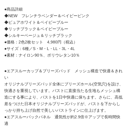
●商品詳細
◆NEW フレンチラベンダー＆ベイビーピンク
◆ピュアホワイト＆ベイビーブルー
◆リッチブラック＆ベイビーブルー
◆シルキーベージュ＆リッチブラック
●価格：2色2枚セット 4,980円（税込）
●サイズ：6種／S・M・L・LL・3L・4L
●素材：ナイロン90％、ポリウレタン10％
●エアスルーカップ＆ブリーズパッド メッシュ構造で快適＆きれ
い
オリジナルブリーズパッド全体にブリーズホール(空気穴)を設け、
快適さを重視しています。バストに直接当たる生地もメッシュ構
造にする事により、バストを1日中快適に保ちます。さらに、高低
差をつけた日本オリジナルブリーズパッドが、バストを下からし
っかり持ち上げ自然で美しいバストラインに仕上げます。
●エアスルーバックパネル 通気性が約2.9倍※アップで長時間快
適