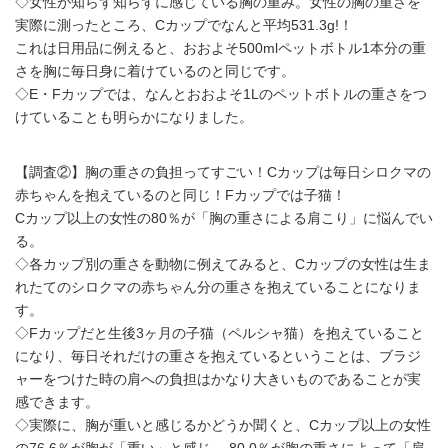
◇女性が知らず知らずに感じている胸の重み。女性の胸の重さを
実際に測ったところ、Cカップでなんと平均531.3g!！
これは日用品に例えると、おおよそ500mlペットボトル1本分の重
さを胸に毎日身に着けているのと同じです。
◇E・Fカップでは、なんとおおよそ1Lのペットボトルの重さをつ
けていることも明らかになりました。
【調査②】胸の重さの負担ってすごい！Cカップは毎日シロクマの
赤ちゃんを抱えているのと同じ！Fカップでは子猫！
Cカップ以上の女性の80％が「胸の重さによる肩こり」に悩んでい
る。
◇各カップ別の重さを動物に例えてみると、Cカップの女性は生ま
れたてのシロクマの赤ちゃん分の重さを抱えていることになりま
す。
◇Fカップだと生後3ヶ月の子猫（ペルシャ猫）を抱えていること
になり、毎日それだけの重さを抱えているということは、ブラジ
ャーをつけた時の肩への負担はかなり大きいものであることが実
感できます。
◇実際に、胸が重いと感じるかどうか聞くと、Cカップ以上の女性