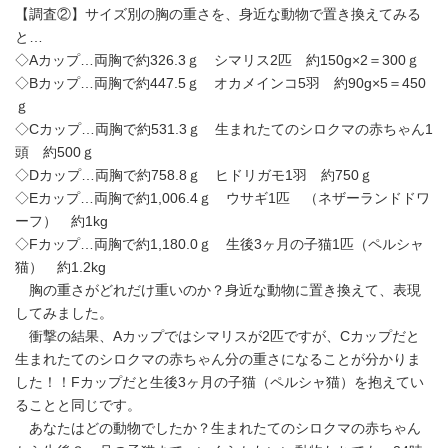
【調査②】サイズ別の胸の重さを、身近な動物で置き換えてみる
と…
◇Aカップ…両胸で約326.3ｇ シマリス2匹 約150g×2＝300ｇ
◇Bカップ…両胸で約447.5ｇ オカメインコ5羽 約90g×5＝450
ｇ
◇Cカップ…両胸で約531.3ｇ 生まれたてのシロクマの赤ちゃん1
頭 約500ｇ
◇Dカップ…両胸で約758.8ｇ ヒドリガモ1羽 約750ｇ
◇Eカップ…両胸で約1,006.4ｇ ウサギ1匹 （ネザーランドドワ
ーフ） 約1kg
◇Fカップ…両胸で約1,180.0ｇ 生後3ヶ月の子猫1匹（ペルシャ
猫） 約1.2kg
胸の重さがどれだけ重いのか？身近な動物に置き換えて、表現
してみました。
衝撃の結果、Aカップではシマリスが2匹ですが、Cカップだと
生まれたてのシロクマの赤ちゃん分の重さになることが分かりま
した！！Fカップだと生後3ヶ月の子猫（ペルシャ猫）を抱えてい
ることと同じです。
あなたはどの動物でしたか？生まれたてのシロクマの赤ちゃん