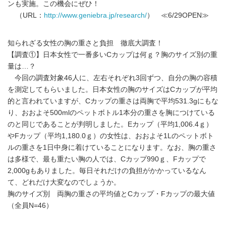
ンも実施。この機会にぜひ！
（URL：
http://www.geniebra.jp/research/
） ≪6/29OPEN≫
知られざる女性の胸の重さと負担 徹底大調査！
【調査①】日本女性で一番多いCカップは何ｇ？胸のサイズ別の重
量は…？
今回の調査対象46人に、左右それぞれ3回ずつ、自分の胸の容積
を測定してもらいました。日本女性の胸のサイズはCカップが平均
的と言われていますが、Cカップの重さは両胸で平均531.3gにもな
り、おおよそ500mlのペットボトル1本分の重さを胸につけている
のと同じであることが判明しました。Eカップ（平均1,006.4ｇ）
やFカップ（平均1,180.0ｇ）の女性は、おおよそ1Lのペットボト
ルの重さを1日中身に着けていることになります。なお、胸の重さ
は多様で、最も重たい胸の人では、Cカップ990ｇ、Fカップで
2,000gもありました。毎日それだけの負担がかかっているなん
て、どれだけ大変なのでしょうか。
胸のサイズ別 両胸の重さの平均値とCカップ・Fカップの最大値
（全員N=46）