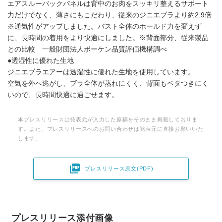
エアスルーバックパネルは背中のお肉をスッキリ整えるサポート
力だけでなく、薄さにもこだわり、従来のジニエブラより約2.9倍
※通気性がアップしました。バスト全体のホールド力を変えず
に、長時間の着用をより快適にしました。※背面部分、従来製品
との比較 一般財団法人ボーケン品質評価機構調べ
●透湿性に優れた生地
ジニエブラエアーは透湿性に優れた生地を使用しています。
空気を外へ逃がし、ブラ全体が蒸れにくく、背面もベタつきにく
いので、長時間快適に過ごせます。
本プレスリリースは発表元が入力した原稿をそのまま掲載しておりま
す。また、プレスリリースへのお問い合わせは発表元に直接お願いいた
します。
Japanese

プレスリリース原文(PDF)
プレスリリース添付画像