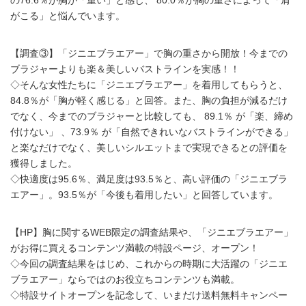
の76.6％が胸が「重い」と感じ、 80.0％が胸の重さによって「肩
がこる」と悩んでいます。
【調査③】「ジニエブラエアー」で胸の重さから開放！今までの
ブラジャーよりも楽＆美しいバストラインを実感！！
◇そんな女性たちに「ジニエブラエアー」を着用してもらうと、
84.8％が「胸が軽く感じる」と回答。また、胸の負担が減るだけ
でなく、今までのブラジャーと比較しても、 89.1％ が「楽、締め
付けない」 、73.9％ が「自然できれいなバストラインができる」
と楽なだけでなく、美しいシルエットまで実現できるとの評価を
獲得しました。
◇快適度は95.6％、満足度は93.5％と、高い評価の「ジニエブラ
エアー」。93.5％が「今後も着用したい」と回答しています。
【HP】胸に関するWEB限定の調査結果や、「ジニエブラエアー」
がお得に買えるコンテンツ満載の特設ページ、オープン！
◇今回の調査結果をはじめ、これからの時期に大活躍の「ジニエ
ブラエアー」ならではのお役立ちコンテンツも満載。
◇特設サイトオープンを記念して、いまだけ送料無料キャンペー