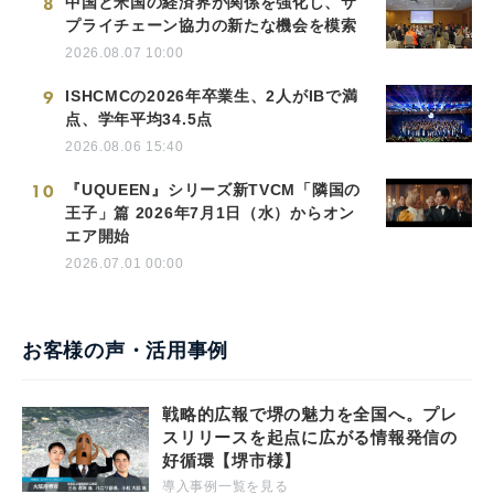
8
中国と米国の経済界が関係を強化し、サ
プライチェーン協力の新たな機会を模索
2026.08.07 10:00
9
ISHCMCの2026年卒業生、2人がIBで満
点、学年平均34.5点
2026.08.06 15:40
10
『UQUEEN』シリーズ新TVCM「隣国の
王子」篇 2026年7月1日（水）からオン
エア開始
2026.07.01 00:00
お客様の声・活用事例
戦略的広報で堺の魅力を全国へ。プレ
スリリースを起点に広がる情報発信の
好循環【堺市様】
導入事例一覧を見る