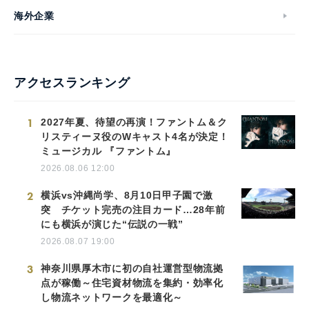
海外企業
アクセスランキング
1
2027年夏、待望の再演！ファントム＆ク
リスティーヌ役のWキャスト4名が決定！
ミュージカル 『ファントム』
2026.08.06 12:00
2
横浜vs沖縄尚学、8月10日甲子園で激
突 チケット完売の注目カード…28年前
にも横浜が演じた“伝説の一戦”
2026.08.07 19:00
3
神奈川県厚木市に初の自社運営型物流拠
点が稼働～住宅資材物流を集約・効率化
し物流ネットワークを最適化～