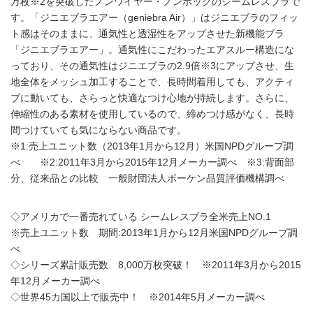
万枚※2を突破したノンワイヤー・ノンホックのシームレスブラで
す。「ジニエブラエアー（geniebra Air）」はジニエブラのフィッ
ト感はそのままに、通気性と透湿性をアップさせた新機能ブラ
「ジニエブラエアー」。通気性にこだわったエアスルー構造にな
っており、その通気性はジニエブラの2.9倍※3にアップさせ、生
地全体をメッシュ加工することで、長時間着用しても、アクティ
ブに動いても、さらっと快適なつけ心地が持続します。さらに、
伸縮性のある素材を使用しているので、締めつけ感がなく、長時
間つけていても気にならない商品です。
※1:売上ユニット数（2013年1月から12月）米国NPDグループ調
べ ※2:2011年3月から2015年12月メーカー調べ ※3:背面部
分、従来品との比較 一般財団法人ボーケン品質評価機構調べ
◇アメリカで一番売れている シームレスブラ全米売上NO.1
※売上ユニット数 期間:2013年1月から12月米国NPDグループ調
べ
◇シリーズ累計販売数 8,000万枚突破！ ※2011年3月から2015
年12月メーカー調べ
◇世界45カ国以上で販売中！ ※2014年5月メーカー調べ