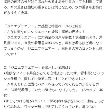
③胸の体積の分だけこぼれたぬるま湯を計量カップを利用して量
る。水の重さは脂肪の重さとほぼ同じなため、水の重さを脂肪に
置き換えて換算。
「ジニエブラエアー」の感想と特設ページのご紹介
こんなに楽なのにシルエットが綺麗！感動の声続々！
「ジニエブラエアー」に大満足のお声が多数！快適度95.6％、満
足度93.5％、今後の着用意向93.5％と、着れば着るほど虜になっ
てしまうのが「ジニエブラエアー」。着用者の方のコメントも熱
いです！
Q.「ジニエブラエアー」を試用した感想は?
●絶妙なフィット具合がとても心地よかったです。背中部分がメッ
シュ仕様で、蒸れずに快適に過ごすことができました。
きちんとした位置にバストを保っていてくれるのが分かるの
で、24時間着用していたい気持ちになりました。 （Aカップ 40
代）
●すごくつけ心地がいい！！！締め付け感がないのに、胸をしっか
り包み込み、ワイヤー無しで固定してくれている。肩ひもの