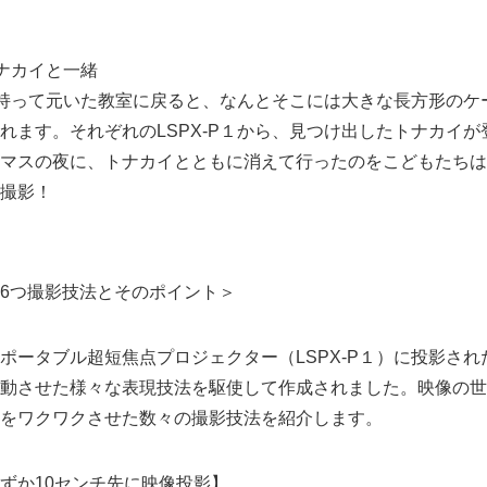
English
ナカイと一緒
１を持って元いた教室に戻ると、なんとそこには大きな長方形の
れます。それぞれのLSPX-P１から、見つけ出したトナカイ
マスの夜に、トナカイとともに消えて行ったのをこどもたちは
撮影！
6つ撮影技法とそのポイント＞
ータブル超短焦点プロジェクター（LSPX-P１）に投影され
動させた様々な表現技法を駆使して作成されました。映像の世
をワクワクさせた数々の撮影技法を紹介します。
ずか10センチ先に映像投影】