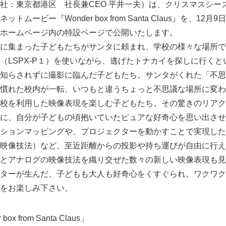
：東京都港区 社長兼CEO 平井一夫）は、クリスマスシー
ムービー『Wonder box from Santa Claus』を、12
ー公式ホームページ内の特設ページで公開いたします。
集まった子どもたちがサンタに頼まれ、学校の様々な場所でS
（LSPX-P１）を使いながら、逃げたトナカイを探しに行く
知らされずに撮影に臨んだ子どもたち。サンタがくれた「不思
慣れた校内が一転、いつもと違うちょっと不思議な場所に変わ
校を利用した映像表現を楽しむ子どもたち。その驚きのリアク
人に、自分が子どもの頃抱いていたピュアな好奇心を思い出さ
ションマッピングや、プロジェクターを動かすことで実現した
映像技法）など、至近距離からの投影や持ち運びが自由に行え
とアナログの映像技法を織り交ぜた数々の新しい映像表現も見
ターが生んだ、子どもも大人も好奇心をくすぐられ、ワクワク
をお楽しみ下さい。
ox from Santa Claus」