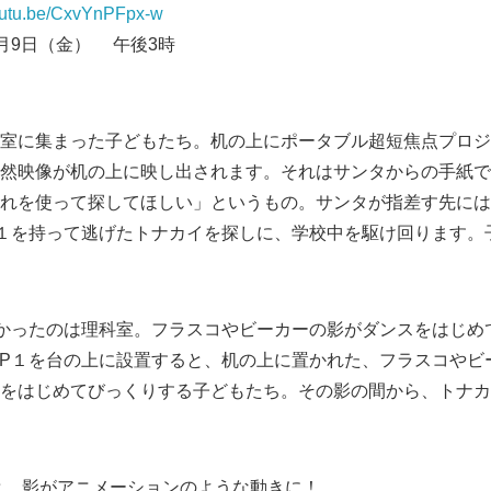
youtu.be/CxvYnPFpx-w
2月9日（金） 午後3時
に集まった子どもたち。机の上にポータブル超短焦点プロジェク
然映像が机の上に映し出されます。それはサンタからの手紙で
れを使って探してほしい」というもの。サンタが指差す先にはL
-P１を持って逃げたトナカイを探しに、学校中を駆け回ります
かったのは理科室。フラスコやビーカーの影がダンスをはじめ
X-P１を台の上に設置すると、机の上に置かれた、フラスコや
をはじめてびっくりする子どもたち。その影の間から、トナカ
かすと、影がアニメーションのような動きに！