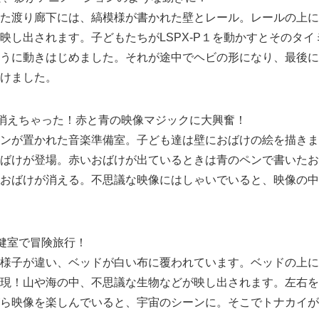
た渡り廊下には、縞模様が書かれた壁とレール。レールの上にL
映し出されます。子どもたちがLSPX-P１を動かすとそのタ
うに動きはじめました。それが途中でヘビの形になり、最後に
けました。
消えちゃった！赤と青の映像マジックに大興奮！
ンが置かれた音楽準備室。子ども達は壁におばけの絵を描きま
ばけが登場。赤いおばけが出ているときは青のペンで書いたお
おばけが消える。不思議な映像にはしゃいでいると、映像の中
。
Japanese
健室で冒険旅行！
様子が違い、ベッドが白い布に覆われています。ベッドの上に
現！山や海の中、不思議な生物などが映し出されます。左右を
ら映像を楽しんでいると、宇宙のシーンに。そこでトナカイが