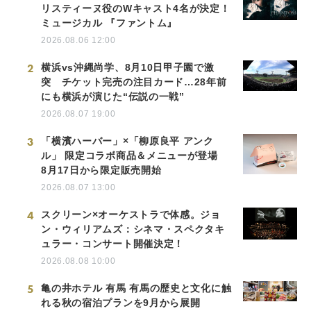
リスティーヌ役のWキャスト4名が決定！
ミュージカル 『ファントム』
2026.08.06 12:00
2
横浜vs沖縄尚学、8月10日甲子園で激
突 チケット完売の注目カード…28年前
にも横浜が演じた“伝説の一戦”
2026.08.07 19:00
3
「横濱ハーバー」×「柳原良平 アンク
ル」 限定コラボ商品＆メニューが登場
8月17日から限定販売開始
2026.08.07 13:00
4
スクリーン×オーケストラで体感。ジョ
ン・ウィリアムズ：シネマ・スペクタキ
ュラー・コンサート開催決定！
2026.08.08 10:00
5
亀の井ホテル 有馬 有馬の歴史と文化に触
れる秋の宿泊プランを9月から展開