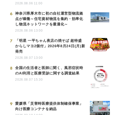
2026.08.06 11:00
6
神奈川県厚木市に初の自社運営型物流拠
点が稼働～住宅資材物流を集約・効率化
し物流ネットワークを最適化～
2026.08.06 13:00
7
「明星 一平ちゃん夜店の焼そば 超特盛
からしマヨ2個付」2026年8月24日(月)新
発売
2026.08.07 13:00
8
全国の生活者と医師に聞く、風邪症状時
のAI利用と医療受診に関する調査結果
2026.08.07 15:30
9
愛媛県「災害時医療提供体制確保事業」
向け医療コンテナを納品