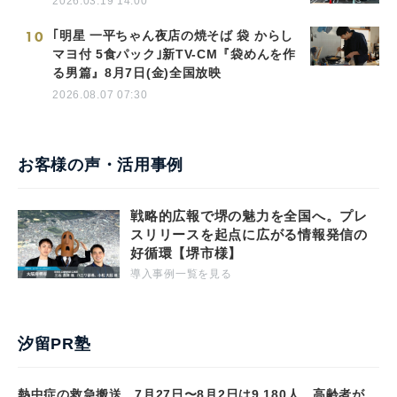
2026.03.19 14:00
10
｢明星 一平ちゃん夜店の焼そば 袋 からし
マヨ付 5食パック｣新TV-CM『袋めんを作
る男篇』8月7日(金)全国放映
2026.08.07 07:30
お客様の声・活用事例
戦略的広報で堺の魅力を全国へ。プレ
スリリースを起点に広がる情報発信の
好循環【堺市様】
導入事例一覧を見る
汐留PR塾
熱中症の救急搬送、7月27日〜8月2日は9,180人 高齢者が