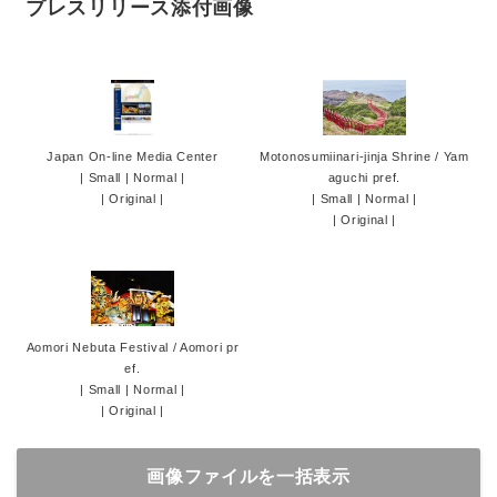
プレスリリース添付画像
Japan On-line Media Center
Motonosumiinari-jinja Shrine / Yam
|
Small
|
Normal
|
aguchi pref.
|
Original
|
|
Small
|
Normal
|
|
Original
|
Aomori Nebuta Festival / Aomori pr
ef.
|
Small
|
Normal
|
|
Original
|
画像ファイルを一括表示