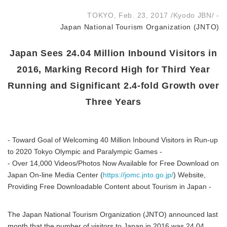
TOKYO, Feb. 23, 2017 /Kyodo JBN/ -
Japan National Tourism Organization (JNTO)
Japan Sees 24.04 Million Inbound Visitors in
2016, Marking Record High for Third Year
Running and Significant 2.4-fold Growth over
Three Years
- Toward Goal of Welcoming 40 Million Inbound Visitors in Run-up
to 2020 Tokyo Olympic and Paralympic Games -
- Over 14,000 Videos/Photos Now Available for Free Download on
Japan On-line Media Center (
https://jomc.jnto.go.jp/
) Website,
Providing Free Downloadable Content about Tourism in Japan -
The Japan National Tourism Organization (JNTO) announced last
month that the number of visitors to Japan in 2016 was 24.04