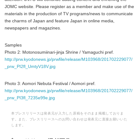
JOMC website. Please register as a member and make use of the
materials in the production of TV programs/news to communicate
the charms of Japan and feature Japan in online media,
newspapers and magazines.
Samples
Photo 2: Motonosumiinari-jinja Shrine / Yamaguchi pref.
http://prw.kyodonews.jp/prwfile/release/M103968/201702229077/
_prw_PI2fl_UmtyV18V.jpg
Photo 3: Aomori Nebuta Festival / Aomori pref.
http://prw.kyodonews.jp/prwfile/release/M103968/201702229077/
_prw_PI3fl_7235e99e.jpg
本プレスリリースは発表元が入力した原稿をそのまま掲載しておりま
す。また、プレスリリースへのお問い合わせは発表元に直接お願いいた
します。