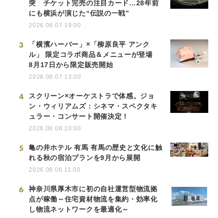
突 チケット完売の注目カード…28年前
にも横浜が演じた“伝説の一戦”
2026.08.07 19:00
3
「横濱ハーバー」×「柳原良平 アンク
ル」 限定コラボ商品＆メニューが登場
8月17日から限定販売開始
2026.08.07 13:00
4
スクリーン×オーケストラで体感。ジョ
ン・ウィリアムズ：シネマ・スペクタキ
ュラー・コンサート開催決定！
2026.08.08 10:00
5
亀の井ホテル 有馬 有馬の歴史と文化に触
れる秋の宿泊プランを9月から展開
2026.08.06 11:00
6
神奈川県厚木市に初の自社運営型物流拠
点が稼働～住宅資材物流を集約・効率化
し物流ネットワークを最適化～