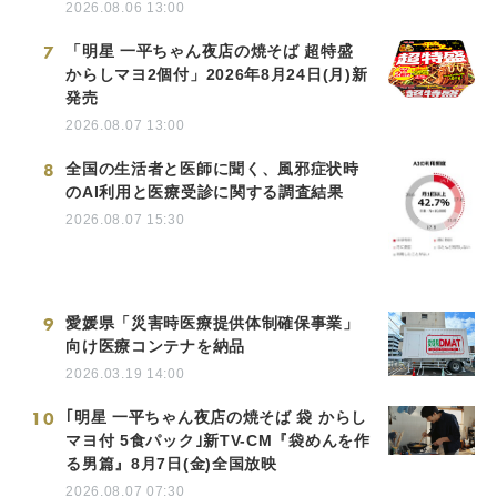
2026.08.06 13:00
7
「明星 一平ちゃん夜店の焼そば 超特盛
からしマヨ2個付」2026年8月24日(月)新
発売
2026.08.07 13:00
8
全国の生活者と医師に聞く、風邪症状時
のAI利用と医療受診に関する調査結果
2026.08.07 15:30
9
愛媛県「災害時医療提供体制確保事業」
向け医療コンテナを納品
2026.03.19 14:00
10
｢明星 一平ちゃん夜店の焼そば 袋 からし
マヨ付 5食パック｣新TV-CM『袋めんを作
る男篇』8月7日(金)全国放映
2026.08.07 07:30