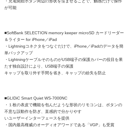
・充電開始ボタン周辺の形状を窪ませることで、触感だけで操作
が可能
■SoftBank SELECTION memory keeper microSD カードリーダー
＆ライター for iPhone／iPad
・Lightningコネクタをつなぐだけで、iPhone／iPadのデータを簡
単バックアップ
・LightningケーブルそのものがUSB端子の保護カバーの役目を果
たす独自設計により、USB端子の保護
キャップを取り外す手間を省き、キャップの紛失を防止
■GLIDiC Smart Quiet WS-7000NC
・１枚の表皮で機能を包んだような形状のリモコンは、ボタンの
不意な誤動作を防ぎ、直感的で分かりやす
いユーザーインターフェースを提供
・国内最高権威のオーディオアワードである「VGP」も受賞