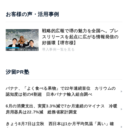
お客様の声・活用事例
戦略的広報で堺の魅力を全国へ。プレ
スリリースを起点に広がる情報発信の
好循環【堺市様】
導入事例一覧を見る
汐留PR塾
バナナ、「よく食べる果物」で22年連続首位 カリウムの
認知度は初の4割超 日本バナナ輸入組合調べ
6月の消費支出、実質3.3%減で7か月連続のマイナス 冷暖
房用器具は22.7%減 総務省家計調査
きょう8月7日は立秋 西日本は1か月平均気温「高い」確