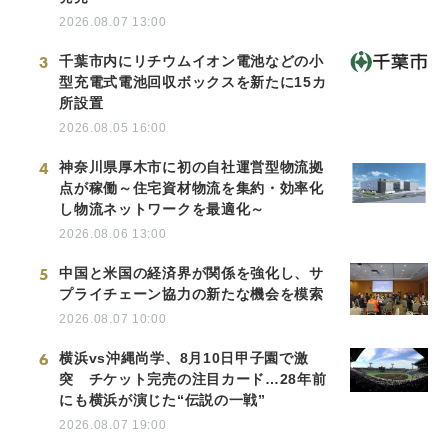
2026.08.07 13:00
3
千葉市内にリチウムイオン電池などの小
型充電式電池回収ボックスを新たに15カ
所設置
2026.08.05 16:00
4
神奈川県厚木市に初の自社運営型物流拠
点が稼働～住宅資材物流を集約・効率化
し物流ネットワークを最適化～
2026.08.06 13:00
5
中国と米国の経済界が関係を強化し、サ
プライチェーン協力の新たな機会を模索
2026.08.07 10:00
6
横浜vs沖縄尚学、8月10日甲子園で激
突 チケット完売の注目カード…28年前
にも横浜が演じた“伝説の一戦”
2026.08.07 19:00