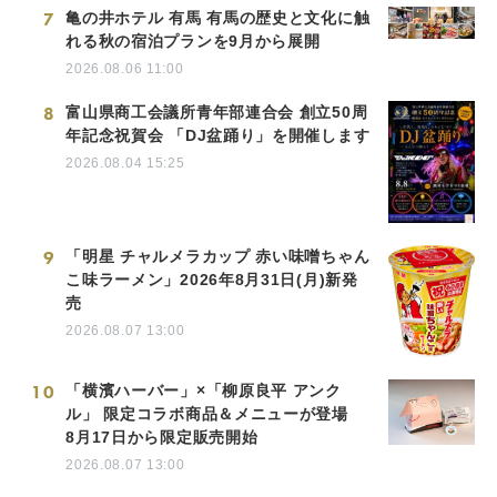
7
亀の井ホテル 有馬 有馬の歴史と文化に触
れる秋の宿泊プランを9月から展開
2026.08.06 11:00
8
富山県商工会議所青年部連合会 創立50周
年記念祝賀会 「DJ盆踊り」を開催します
2026.08.04 15:25
9
「明星 チャルメラカップ 赤い味噌ちゃん
こ味ラーメン」2026年8月31日(月)新発
売
2026.08.07 13:00
10
「横濱ハーバー」×「柳原良平 アンク
ル」 限定コラボ商品＆メニューが登場
8月17日から限定販売開始
2026.08.07 13:00