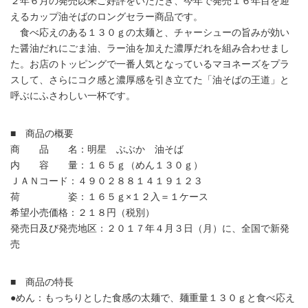
２年６月の発売以来ご好評をいただき、今年で発売１６年目を迎
えるカップ油そばのロングセラー商品です。
食べ応えのある１３０ｇの太麺と、チャーシューの旨みが効い
た醤油だれにごま油、ラー油を加えた濃厚だれを組み合わせまし
た。お店のトッピングで一番人気となっているマヨネーズをプラ
スして、さらにコク感と濃厚感を引き立てた「油そばの王道」と
呼ぶにふさわしい一杯です。
■ 商品の概要
商 品 名：明星 ぶぶか 油そば
内 容 量：１６５ｇ（めん１３０ｇ）
ＪＡＮコード：４９０２８８１４１９１２３
荷 姿：１６５ｇ×１２入＝１ケース
希望小売価格：２１８円（税別）
発売日及び発売地区：２０１７年４月３日（月）に、全国で新発
売
■ 商品の特長
●めん：もっちりとした食感の太麺で、麺重量１３０ｇと食べ応え