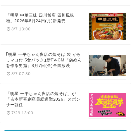
Japanese
「明星 中華三昧 四川飯店 四川風味
噌」2026年8月24日(月)新発売
8/7 13:00
English
｢明星 一平ちゃん夜店の焼そば 袋 から
しマヨ付 5食パック｣新TV-CM『袋めん
を作る男篇』8月7日(金)全国放映
8/7 07:30
「明星 一平ちゃん夜店の焼そば」が
「吉本新喜劇座員総選挙2026」スポン
サー就任
7/29 13:00