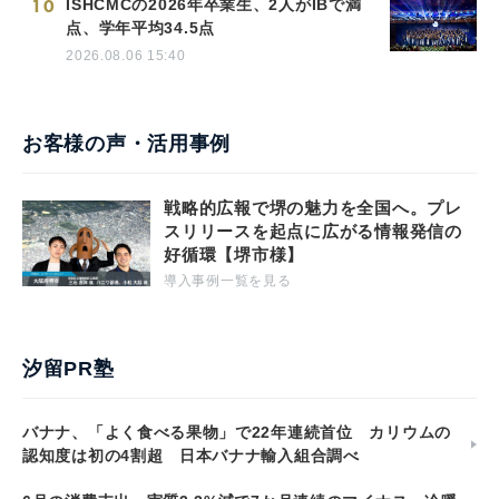
10
ISHCMCの2026年卒業生、2人がIBで満
点、学年平均34.5点
2026.08.06 15:40
お客様の声・活用事例
戦略的広報で堺の魅力を全国へ。プレ
スリリースを起点に広がる情報発信の
好循環【堺市様】
導入事例一覧を見る
汐留PR塾
バナナ、「よく食べる果物」で22年連続首位 カリウムの
認知度は初の4割超 日本バナナ輸入組合調べ