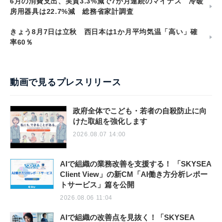
6月の消費支出、実質3.3%減で7か月連続のマイナス 冷暖
房用器具は22.7%減 総務省家計調査
きょう8月7日は立秋 西日本は1か月平均気温「高い」確
率60％
動画で見るプレスリリース
政府全体でこども・若者の自殺防止に向
けた取組を強化します
2026.08.07 14:00
AIで組織の業務改善を支援する！ 「SKYSEA
Client View」の新CM「AI働き方分析レポー
トサービス」篇を公開
2026.08.06 11:04
AIで組織の改善点を見抜く！「SKYSEA