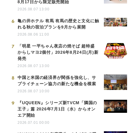
8月17日から限定販売開始
2026.08.07 13:00
6
亀の井ホテル 有馬 有馬の歴史と文化に触
れる秋の宿泊プランを9月から展開
2026.08.06 11:00
7
「明星 一平ちゃん夜店の焼そば 超特盛
からしマヨ2個付」2026年8月24日(月)新
発売
2026.08.07 13:00
8
中国と米国の経済界が関係を強化し、サ
プライチェーン協力の新たな機会を模索
2026.08.07 10:00
9
『UQUEEN』シリーズ新TVCM「隣国の
王子」篇 2026年7月1日（水）からオン
エア開始
2026.07.01 00:00