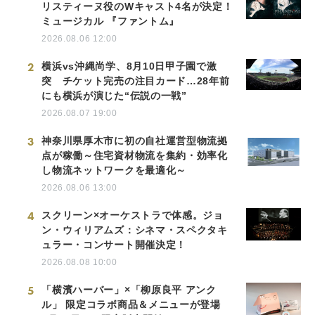
リスティーヌ役のWキャスト4名が決定！
ミュージカル 『ファントム』
2026.08.06 12:00
2
横浜vs沖縄尚学、8月10日甲子園で激
突 チケット完売の注目カード…28年前
にも横浜が演じた“伝説の一戦”
2026.08.07 19:00
3
神奈川県厚木市に初の自社運営型物流拠
点が稼働～住宅資材物流を集約・効率化
し物流ネットワークを最適化～
2026.08.06 13:00
4
スクリーン×オーケストラで体感。ジョ
ン・ウィリアムズ：シネマ・スペクタキ
ュラー・コンサート開催決定！
2026.08.08 10:00
5
「横濱ハーバー」×「柳原良平 アンク
ル」 限定コラボ商品＆メニューが登場