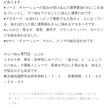
があります。
●ソース：チャーシューの旨みが溶け込んだ濃厚醤油だれにごま油
をブレンドし、ラー油をアクセントに加えた濃厚だれです。
●マヨネーズ：お店のトッピング素材でも人気Ｎｏ．１になってい
る、油そばのコク感と濃厚感をさらに深めるマヨネーズです。
●ふりかけ：青ネギ、海苔、唐辛子、ブラックペッパー、ガーリッ
クを組み合わせました。
●かやく：チャーシュー、ナルト、メンマの組み合わせです。
※らーめん専門店 ぶぶか
１９９５年、東京・吉祥寺にオープン。「油そば」と「とんこつ
らーめん」が看板メニューで、若者を中心に人気がある、知る人
ぞ知る小さな名店です。
東京都武蔵野市吉祥寺本町１－７－１ 営業時間：１１：３０
～２４：００
本プレスリリースは発表元が入力した原稿をそのまま掲載しておりま
す。また、プレスリリースへのお問い合わせは発表元に直接お願いいた
します。