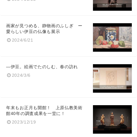
画家が見つめる、静物画のふしぎ ー
愛らしい伊豆の仏像も展示
2024/6/21
―伊豆。絵画でたのしむ、春の訪れ
Japanese
2024/3/6
年末もお正月も開館！ 上原仏教美術
English
館40年の調査成果を一堂に！
2023/12/19