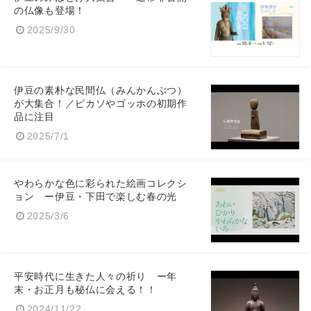
の仏像も登場！
2025/9/30
伊豆の素朴な民間仏（みんかんぶつ）
が大集合！／ピカソやゴッホの初期作
品に注目
2025/7/1
やわらかな色に彩られた絵画コレクシ
ョン ー伊豆・下田で楽しむ春の光
2025/3/6
平安時代に生きた人々の祈り ー年
末・お正月も秘仏に会える！！
2024/11/22