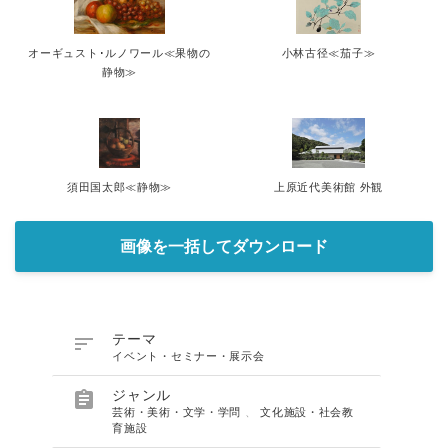
オーギュスト･ルノワール≪果物の
小林古径≪茄子≫
静物≫
須田国太郎≪静物≫
上原近代美術館 外観
画像を一括してダウンロード

テーマ
イベント・セミナー・展示会

ジャンル
芸術・美術・文学・学問
、
文化施設・社会教
育施設