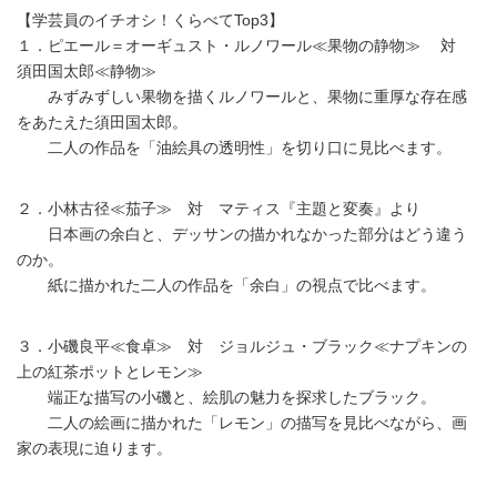
【学芸員のイチオシ！くらべてTop3】
１．ピエール＝オーギュスト・ルノワール≪果物の静物≫ 対
須田国太郎≪静物≫
みずみずしい果物を描くルノワールと、果物に重厚な存在感
をあたえた須田国太郎。
二人の作品を「油絵具の透明性」を切り口に見比べます。
２．小林古径≪茄子≫ 対 マティス『主題と変奏』より
日本画の余白と、デッサンの描かれなかった部分はどう違う
のか。
紙に描かれた二人の作品を「余白」の視点で比べます。
３．小磯良平≪食卓≫ 対 ジョルジュ・ブラック≪ナプキンの
上の紅茶ポットとレモン≫
端正な描写の小磯と、絵肌の魅力を探求したブラック。
二人の絵画に描かれた「レモン」の描写を見比べながら、画
家の表現に迫ります。