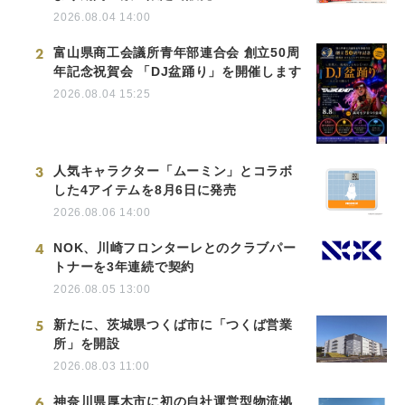
2026.08.04 14:00
2
富山県商工会議所青年部連合会 創立50周
年記念祝賀会 「DJ盆踊り」を開催します
2026.08.04 15:25
3
人気キャラクター「ムーミン」とコラボ
した4アイテムを8月6日に発売
2026.08.06 14:00
4
NOK、川崎フロンターレとのクラブパー
トナーを3年連続で契約
2026.08.05 13:00
5
新たに、茨城県つくば市に「つくば営業
所」を開設
2026.08.03 11:00
6
神奈川県厚木市に初の自社運営型物流拠