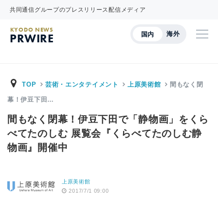
共同通信グループのプレスリリース配信メディア
KYODO NEWS
海外
国内
PRWIRE
TOP
芸術・エンタテイメント
上原美術館
間もなく閉
幕！伊豆下田…
間もなく閉幕！伊豆下田で「静物画」をくら
べてたのしむ 展覧会『くらべてたのしむ静
物画』開催中
上原美術館
2017/7/1 09:00