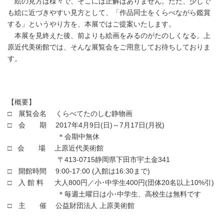
絵の見方は様々で、そこには正解はありません。ただ、少しで
も絵に近づきやすい見方として、「作品同士をくらべながら鑑賞
する」というやり方を、本展ではご提案いたします。
本展を見終えた後、前よりも絵画をみるのがたのしくなる。上
原近代美術館では、そんな展覧会をご用意してお待ちしておりま
す。
【概要】
□ 展覧会名 くらべてたのしむ静物画
□ 会 期 2017年4月9日(日)～7月17日(月祝)
＊会期中無休
□ 会 場 上原近代美術館
〒413-0715静岡県下田市宇土金341
□ 開館時間 9:00-17:00 (入館は16:30まで)
□ 入 館 料 大人800円／小･中学生400円(団体20名以上10%引)
＊毎週土曜日は小･中学生、高校生は無料です
□ 主 催 公益財団法人 上原美術館