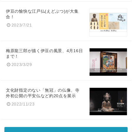
伊豆の愉快な江戸仏(えどぶつ)が大集
合！
2023/7/21
梅原龍三郎が描く伊豆の風景、4月16日
まで！
2023/3/29
文化財指定のない「無冠」の仏像、寺
外初公開の平安仏など約20点を展示
2022/11/23