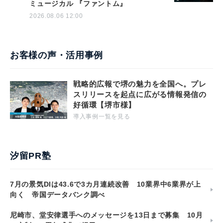
ミュージカル 『ファントム』
2026.08.06 12:00
お客様の声・活用事例
戦略的広報で堺の魅力を全国へ。プレ
スリリースを起点に広がる情報発信の
好循環【堺市様】
導入事例一覧を見る
汐留PR塾
7月の景気DIは43.6で3カ月連続改善 10業界中6業界が上
向く 帝国データバンク調べ
尼崎市、堂安律選手へのメッセージを13日まで募集 10月