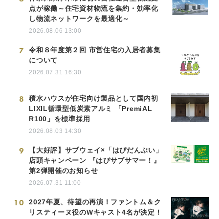
点が稼働～住宅資材物流を集約・効率化
し物流ネットワークを最適化～
2026.08.06 13:00
7
令和８年度第２回 市営住宅の入居者募集
について
2026.07.31 16:30
8
積水ハウスが住宅向け製品として国内初
LIXIL循環型低炭素アルミ 「PremiAL
R100」を標準採用
2026.08.03 14:30
9
【大好評】サブウェイ×「はぴだんぶい」
店頭キャンペーン 『はぴサブサマー！』
第2弾開催のお知らせ
2026.07.31 11:00
10
2027年夏、待望の再演！ファントム＆ク
リスティーヌ役のWキャスト4名が決定！