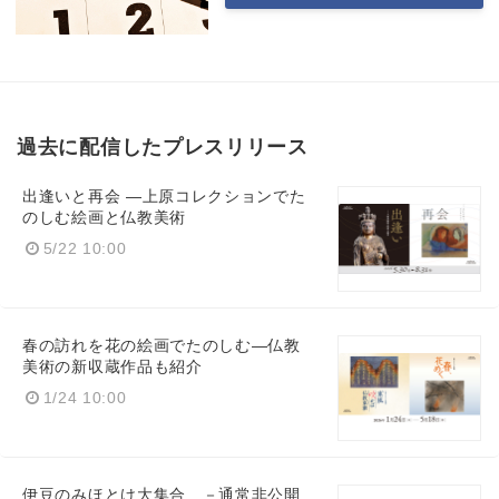
過去に配信したプレスリリース
出逢いと再会 ―上原コレクションでた
のしむ絵画と仏教美術
5/22 10:00
春の訪れを花の絵画でたのしむ―仏教
美術の新収蔵作品も紹介
1/24 10:00
伊豆のみほとけ大集合 －通常非公開