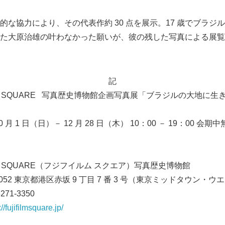
的な協力により、その代表作約 30 点を展示。17 歳でブラ
た大原治雄の叶わなかった願いが、彼の残した写真による展覧
記
FILM SQUARE 写真歴史博物館企画写真展「ブラジルの大地に
10 月 1 日（日）－ 12 月 28 日（木） 10：00 － 19：00 会
Japanese
LM SQUARE（フジフイルム スクエア）写真歴史博物館
東京都港区赤坂 9 丁目 7 番 3 号（東京ミッドタウン・ウ
-3350
://fujifilmsquare.jp/