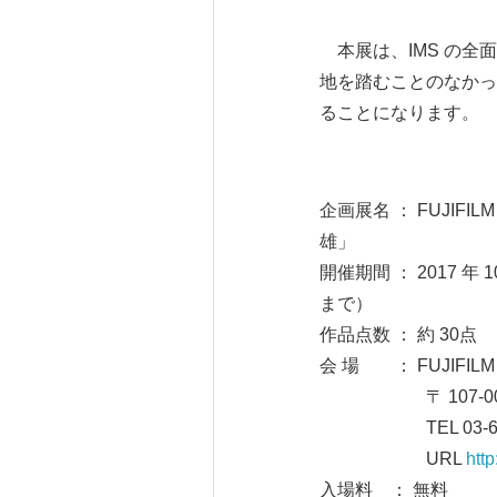
本展は、IMS の全面
地を踏むことのなかっ
ることになります。
企画展名 ： FUJI
雄」
開催期間 ： 2017 年 
まで）
作品点数 ： 約 30点
会 場 ： FUJIFI
〒 107-0052 
TEL 03-6271
URL
http
入場料 ： 無料