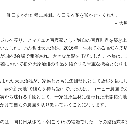
昨日まかれた種に感謝。今日見る花を咲かせてくれた。
 大原治
ジルへ渡り、アマチュア写真家として独自の写真世界を築き上
いました。その名は大原治雄。2016年、生地である高知を皮
が国内3会場で開催され、大きな反響を呼びました。本展は、
都圏において初の大原治雄の作品を紹介する貴重な機会となり
生まれた大原治雄が、家族とともに集団移民として故郷を後に
した。“夢の新天地”で彼らを待ち受けていたのは、コーヒー農園で
実から逃れる手段として、一家は原生林に覆われた未開拓の地
かけて自らの農園を切り拓いていくことになります。
は、同じ日系移民・幸(こう)との結婚でした。その結婚式を