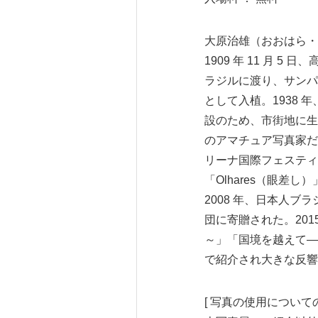
大原治雄（おおはら・
1909 年 11 月 
ラジルに渡り、サンパ
として入植。1938 
設のため、市街地に生
のアマチュア写真家だっ
リーナ国際フェスティ
「Olhares（眼差
2008 年、日本人ブ
団に寄贈された。201
～」「国境を越えて―日
で紹介され大きな反響
[ 写真の使用についての