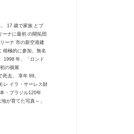
 17 歳で家族 とブ
リーナに最初 の開拓団
ドリーナ 市の新空港建
に 積極的に参加。無名
1998 年、「ロンド
初の個展
死去。 享年 89。
がモレ イラ・サーレス財
本・ブラジル120年
～大地が育てた写真～」