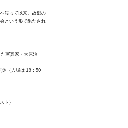
ジルへ渡って以来、故郷の
会という形で果たされ
生きた写真家・大原治
期中無休（入場は 18：50
エスト）