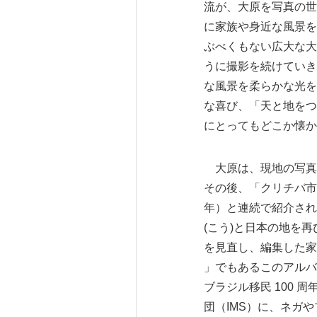
流が、大原を写真の世
に家族や身近な風景を
ぶべくもない広大な大
うに撮影を続けていき
な風景を柔らかな光を
な喜び、「天と地をつ
にとってもどこか懐か
大原は、現地の写真ク
その後、「クリチバ市国
年）と連続で紹介され
(こう)と日本の地を
を見直し、編集した家
」でもあるこのアルバム
ブラジル移民 100
団（IMS）に、ネガ