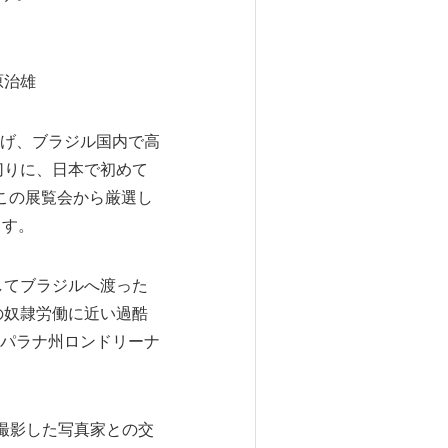
雄
げ、ブラジル国内で高
切りに、日本で初めて
この展覧会から厳選し
ます。
してブラジルへ渡った
の奴隷労働に近い過酷
パラナ州ロンドリーナ
撮影した写真家との交