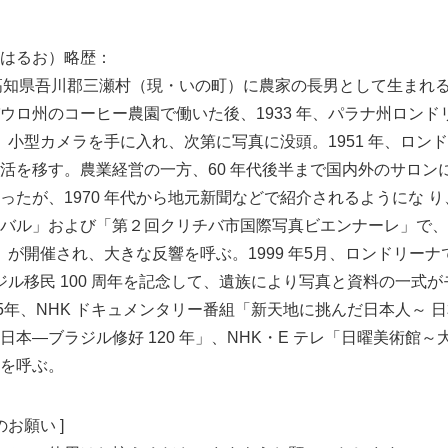
はるお）略歴：
5 日、高知県吾川郡三瀬村（現・いの町）に農家の長男として生まれる。
ウロ州のコーヒー農園で働いた後、1933 年、パラナ州ロンド
年、小型カメラを手に入れ、次第に写真に没頭。1951 年、ロン
活を移す。農業経営の一方、60 年代後半まで国内外のサロン
たが、1970 年代から地元新聞などで紹介されるようにな り、
バル」および「第２回クリチバ市国際写真ビエンナーレ」で、
し）」が開催され、大きな反響を呼ぶ。1999 年5月、ロンドリーナで
ラジル移民 100 周年を記念して、遺族により写真と資料の一式
5年、NHK ドキュメンタリー番組「新天地に挑んだ日本人～ 日
本―ブラジル修好 120 年」、NHK・E テレ「日曜美術館
を呼ぶ。
お願い ]