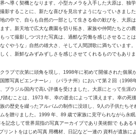
界へ導く契機となります。小型カメラを入手した大原は、独学
撮影することに、新たな喜びを見出すようになっていきました
地の中で、自らも自然の一部として生きる命の歓びを、大原は
ます。新天地で広大な農園を切り拓き、家族や仲間たちとの農
もって撮影しつづけた写真は、過酷な労働を感じさせることは
なぐやうな」自然の雄大さ、そして人間讃歌に満ちています。
しく、新鮮なみずみずしさを感じさせてくれるものでもありま
ラブで次第に頭角を現し、1998年に初めて開催された個展
際写真ビエンナーレ」（パラナ州）において第 2 回（1998年
、ブラジル国内で高い評価を受けました。大原にとって生涯の
再び踏むことは、1973 年、幸の逝去によって潰えます。幸の死
族の歴史を綴ったアルバムの制作に没頭し、9人の子供たちそ
を贈りました。1999 年、89 歳で家族に見守られながら永眠。
 周年を記念して世界屈指の写真アーカイブであり美術館で もあ
やプリントをはじめ写真 用機材、日記など一連の 資料が遺族に