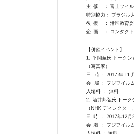
主 催 ： 富士フイ
特別協力： ブラジル
後 援 ： 港区教育
企 画 ： コンタクト
【併催イベント】
1. 平間至氏 トークシ
（写真家）
日 時 ： 2017 年 11
会 場 ： フジフイル
入場料 ： 無料
2. 酒井邦弘氏 トー
（NHK ディレクタ
日 時 ： 2017年12月
会 場 ： フジフイル
入場料 ： 無料