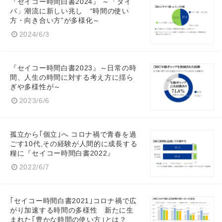
『セイコー時間白書2024』 ～「タイ
パ」潮流に新しい兆し “時間の使い
方・向き合い方”が多様化～
2024/6/3
『セイコー時間白書2023』～日常の時
間、人生の時間に対する考え方に揺ら
Japanese
ぎや多様性が～
2023/6/6
孤立から｢個立｣へ コロナ禍で青春を過
English
ごす10代,その経験が人間的に成長する
糧に『セイコー時間白書2022』
2022/6/7
｢セイコー時間白書2021｣コロナ禍で広
がり加速する時間の多様性 新たに生
まれた｢豊かな時間の使い方｣とは？