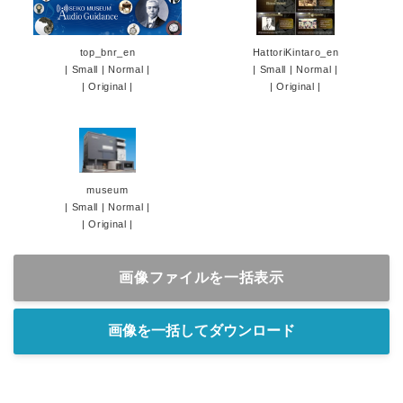
top_bnr_en
HattoriKintaro_en
|
Small
|
Normal
|
|
Small
|
Normal
|
|
Original
|
|
Original
|
museum
|
Small
|
Normal
|
|
Original
|
画像ファイルを一括表示
画像を一括してダウンロード