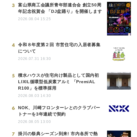
3
富山県商工会議所青年部連合会 創立50周
年記念祝賀会 「DJ盆踊り」を開催します
2026.08.04 15:25
4
令和８年度第２回 市営住宅の入居者募集
について
2026.07.31 16:30
5
積水ハウスが住宅向け製品として国内初
LIXIL循環型低炭素アルミ 「PremiAL
R100」を標準採用
2026.08.03 14:30
6
NOK、川崎フロンターレとのクラブパー
トナーを3年連続で契約
2026.08.05 13:00
7
掛川の祭典シーズン到来! 市内各所で熱