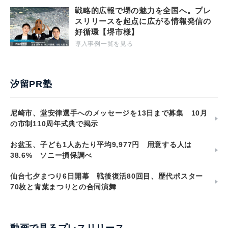
戦略的広報で堺の魅力を全国へ。プレ
スリリースを起点に広がる情報発信の
好循環【堺市様】
導入事例一覧を見る
汐留PR塾
尼崎市、堂安律選手へのメッセージを13日まで募集 10月
の市制110周年式典で掲示
お盆玉、子ども1人あたり平均9,977円 用意する人は
38.6% ソニー損保調べ
仙台七夕まつり6日開幕 戦後復活80回目、歴代ポスター
70枚と青葉まつりとの合同演舞