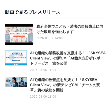
動画で見るプレスリリース
政府全体でこども・若者の自殺防止に向
けた取組を強化します
2026.08.07 14:00
AIで組織の業務改善を支援する！ 「SKYSEA
Client View」の新CM「AI働き方分析レポー
トサービス」篇を公開
2026.08.06 11:04
AIで組織の改善点を見抜く！「SKYSEA
Client View」の新テレビCM「チームの変
革」篇の放映を開始
2026.08.06 11:04