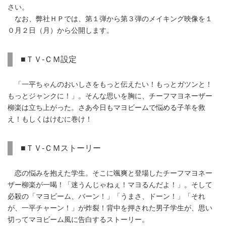
さい。
なお、弊社ＨＰでは、第１弾から第３弾のメイキング映像を１
０月２日（月）から公開します。
■ＴＶ‐ＣＭ設定
「一平ちゃんのおいしさをもっと伝えたい！もっとガツンと！
もっとジャンクに！」。そんな思いを胸に、チーフマヨネーザー
柳楽は立ち上がった。さあ今日もマヨビームで悩める子羊を救
え！もしくはけむに巻け！
■ＴＶ‐ＣＭストーリー
恋の悩みを抱えた学生。そこに颯爽と登場したチーフマヨネー
ザー柳楽が一喝！「迷うんじゃねぇ！マヨるんだよ！」。そして
必殺の「マヨビーム、バーン！」「うまさ、ドーン！」「それ
が、一平チャーン！」が炸裂！背中を押された男子学生が、思い
切ってマヨビーム風に告白するストーリー。