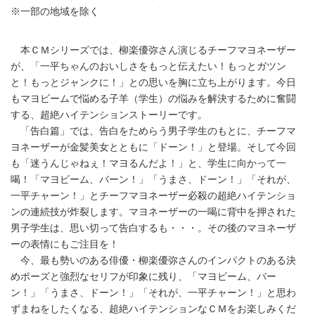
※一部の地域を除く
本ＣＭシリーズでは、柳楽優弥さん演じるチーフマヨネーザー
が、「一平ちゃんのおいしさをもっと伝えたい！もっとガツン
と！もっとジャンクに！」との思いを胸に立ち上がります。今日
もマヨビームで悩める子羊（学生）の悩みを解決するために奮闘
する、超絶ハイテンションストーリーです。
「告白篇」では、告白をためらう男子学生のもとに、チーフマ
ヨネーザーが金髪美女とともに「ドーン！」と登場。そして今回
も「迷うんじゃねぇ！マヨるんだよ！」と、学生に向かって一
喝！「マヨビーム、バーン！」「うまさ、ドーン！」「それが、
一平チャーン！」とチーフマヨネーザー必殺の超絶ハイテンショ
ンの連続技が炸裂します。マヨネーザーの一喝に背中を押された
男子学生は、思い切って告白するも・・・。その後のマヨネーザ
ーの表情にもご注目を！
今、最も勢いのある俳優・柳楽優弥さんのインパクトのある決
めポーズと強烈なセリフが印象に残り、「マヨビーム、バー
ン！」「うまさ、ドーン！」「それが、一平チャーン！」と思わ
ずまねをしたくなる、超絶ハイテンションなＣＭをお楽しみくだ