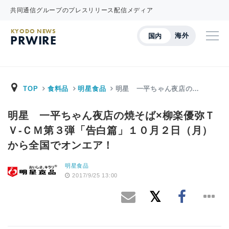
共同通信グループのプレスリリース配信メディア
KYODO NEWS
海外
国内
PRWIRE
TOP
食料品
明星食品
明星 一平ちゃん夜店の…
明星 一平ちゃん夜店の焼そば×柳楽優弥Ｔ
Ｖ-ＣＭ第３弾「告白篇」１０月２日（月）
から全国でオンエア！
明星食品
2017/9/25 13:00