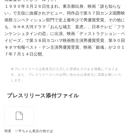
１９９０年３月２６日生まれ。東京都出身。映画「誰も知らな
い」で主役に抜擢されデビュー。同作品で第５７回カンヌ国際映
画祭コンペティション部門で史上最年少で男優賞受賞。その他に
も、ＮＨＫ大河ドラマ「おんな城主 直虎」、日本テレビ「フラ
ンケンシュタインの恋」に出演。映画「ディストラクション・ベ
イビーズ」で第３８回ヨコハマ映画祭主演男優賞受賞、第９０回
キネマ旬報ベスト・テン主演男優賞受賞、映画「銀魂」が２０１
７年７月１４日公開。
本プレスリリースは発表元が入力した原稿をそのまま掲載しておりま
す。また、プレスリリースへのお問い合わせは発表元に直接お願いいた
します。
プレスリリース添付ファイル
明星 一平ちゃん夜店の焼そば