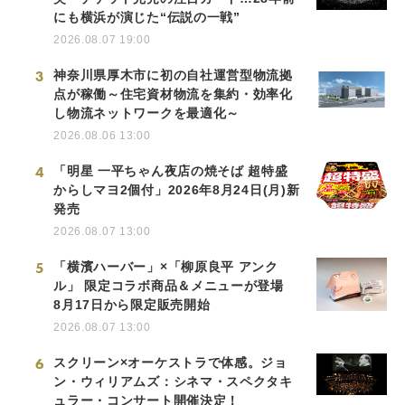
にも横浜が演じた“伝説の一戦”
2026.08.07 19:00
3
神奈川県厚木市に初の自社運営型物流拠
点が稼働～住宅資材物流を集約・効率化
し物流ネットワークを最適化～
2026.08.06 13:00
4
「明星 一平ちゃん夜店の焼そば 超特盛
からしマヨ2個付」2026年8月24日(月)新
発売
2026.08.07 13:00
5
「横濱ハーバー」×「柳原良平 アンク
ル」 限定コラボ商品＆メニューが登場
8月17日から限定販売開始
2026.08.07 13:00
6
スクリーン×オーケストラで体感。ジョ
ン・ウィリアムズ：シネマ・スペクタキ
ュラー・コンサート開催決定！