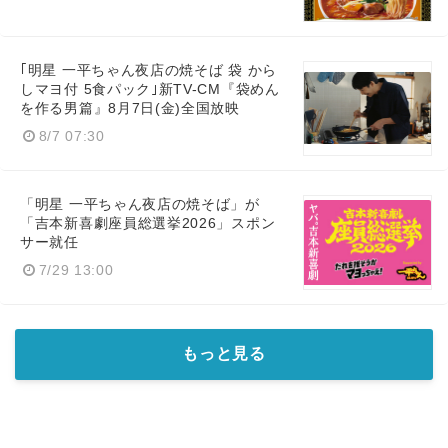
｢明星 一平ちゃん夜店の焼そば 袋 から
しマヨ付 5食パック｣新TV-CM『袋めん
を作る男篇』8月7日(金)全国放映
8/7 07:30
「明星 一平ちゃん夜店の焼そば」が
「吉本新喜劇座員総選挙2026」スポン
サー就任
7/29 13:00
もっと見る