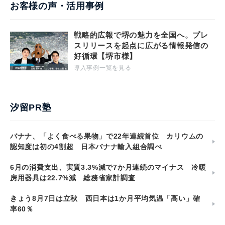
お客様の声・活用事例
戦略的広報で堺の魅力を全国へ。プレ
スリリースを起点に広がる情報発信の
好循環【堺市様】
導入事例一覧を見る
汐留PR塾
バナナ、「よく食べる果物」で22年連続首位 カリウムの
認知度は初の4割超 日本バナナ輸入組合調べ
6月の消費支出、実質3.3%減で7か月連続のマイナス 冷暖
房用器具は22.7%減 総務省家計調査
きょう8月7日は立秋 西日本は1か月平均気温「高い」確
率60％