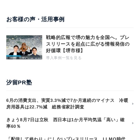
お客様の声・活用事例
戦略的広報で堺の魅力を全国へ。プレ
スリリースを起点に広がる情報発信の
好循環【堺市様】
導入事例一覧を見る
汐留PR塾
6月の消費支出、実質3.3%減で7か月連続のマイナス 冷暖
房用器具は22.7%減 総務省家計調査
きょう8月7日は立秋 西日本は1か月平均気温「高い」確
率60％
「配信して終わり」にしないプレスリリース。LLMO時代