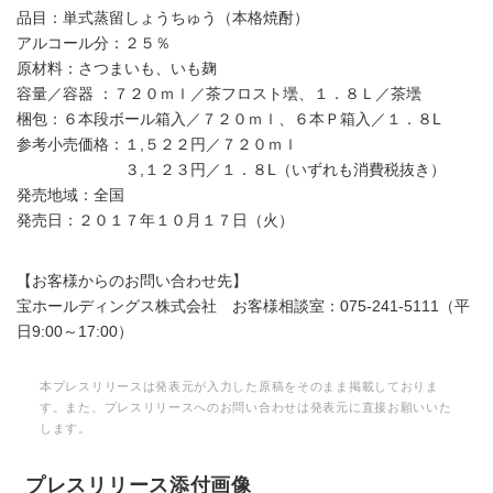
品目：単式蒸留しょうちゅう（本格焼酎）
アルコール分：２５％
原材料：さつまいも、いも麹
容量／容器 ：７２０ｍｌ／茶フロスト壜、１．８Ｌ／茶壜
梱包：６本段ボール箱入／７２０ｍｌ、６本Ｐ箱入／１．８L
参考小売価格：１,５２２円／７２０ｍｌ
３,１２３円／１．８L（いずれも消費税抜き）
発売地域：全国
発売日：２０１７年１０月１７日（火）
【お客様からのお問い合わせ先】
宝ホールディングス株式会社 お客様相談室：075-241-5111（平
日9:00～17:00）
本プレスリリースは発表元が入力した原稿をそのまま掲載しておりま
す。また、プレスリリースへのお問い合わせは発表元に直接お願いいた
します。
プレスリリース添付画像