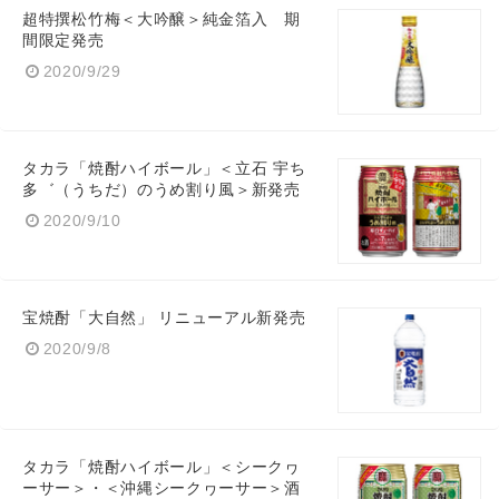
超特撰松竹梅＜大吟醸＞純金箔入 期
間限定発売
2020/9/29
タカラ「焼酎ハイボール」＜立石 宇ち
多゛（うちだ）のうめ割り風＞新発売
2020/9/10
宝焼酎「大自然」 リニューアル新発売
2020/9/8
タカラ「焼酎ハイボール」＜シークヮ
ーサー＞・＜沖縄シークヮーサー＞酒