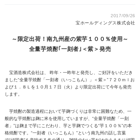
2017/09/26
宝ホールディングス株式会社
～限定出荷！南九州産の紫芋１００％使用～
全量芋焼酎｢一刻者｣＜紫＞発売
宝酒造株式会社は、 昨年・一昨年と発売し、ご好評をいただき
ました“全量芋焼酎「一刻者（いっこもん）」＜紫＞”７２０ｍｌお
よび１．８Ｌを１０月１７日（火）より限定出荷にて今年も発売
します。
芋焼酎の製造過程において芋麹づくりは非常に困難なため、一
般的な芋焼酎は麹に米を使用していますが、“全量芋焼酎「一刻
者」”は麹まで芋にこだわり、芋と芋麹でつくる“芋１００％”の本
格焼酎です。“一刻者（いっこもん）”という南九州の話し言葉