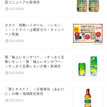
質リニューアル新発売
2020/9/8
タカラ「焼酎ハイボール」＜レモン
＞・＜ドライ＞は糖質ゼロ！キャンペ
ーン実施
2020/9/8
寶「極上レモンサワー」＜すっきり定
番レモン＞・寶「極上レモンサワー」
＜すっきり定番レモンの素＞新発売
2020/9/8
「寶ＣＲＡＦＴ」＜京都青谷（あおだ
に）の梅＞地域限定発売
2020/9/1
Japanese