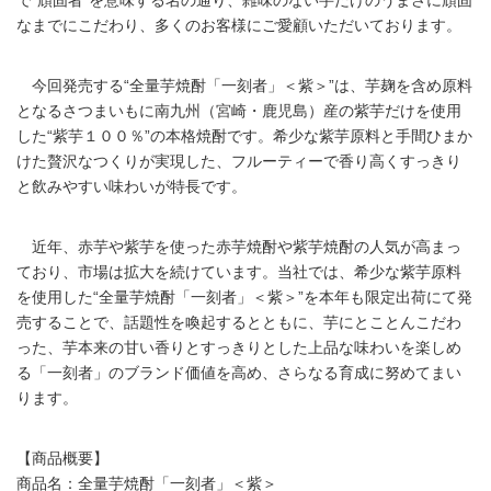
で“頑固者”を意味する名の通り、雑味のない芋だけのうまさに頑固
なまでにこだわり、多くのお客様にご愛顧いただいております。
今回発売する“全量芋焼酎「一刻者」＜紫＞”は、芋麹を含め原料
となるさつまいもに南九州（宮崎・鹿児島）産の紫芋だけを使用
した“紫芋１００％”の本格焼酎です。希少な紫芋原料と手間ひまか
けた贅沢なつくりが実現した、フルーティーで香り高くすっきり
と飲みやすい味わいが特長です。
近年、赤芋や紫芋を使った赤芋焼酎や紫芋焼酎の人気が高まっ
ており、市場は拡大を続けています。当社では、希少な紫芋原料
を使用した“全量芋焼酎「一刻者」＜紫＞”を本年も限定出荷にて発
売することで、話題性を喚起するとともに、芋にとことんこだわ
った、芋本来の甘い香りとすっきりとした上品な味わいを楽しめ
る「一刻者」のブランド価値を高め、さらなる育成に努めてまい
ります。
【商品概要】
商品名：全量芋焼酎「一刻者」＜紫＞