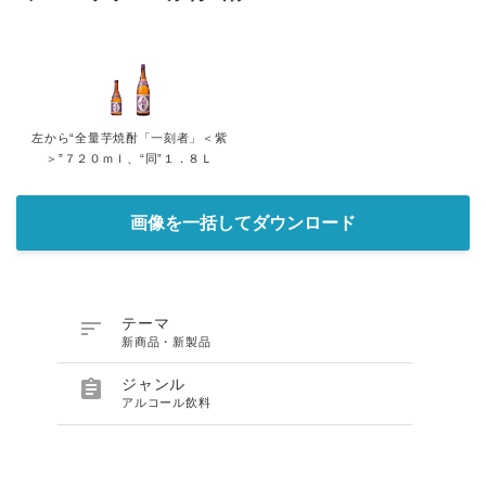
左から“全量芋焼酎「一刻者」＜紫
＞”７２０ｍｌ、“同”１．８Ｌ
画像を一括してダウンロード

テーマ
新商品・新製品

ジャンル
アルコール飲料