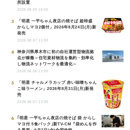
所設置
2026.08.05 16:00
3
「明星 一平ちゃん夜店の焼そば 超特盛
からしマヨ2個付」2026年8月24日(月)新
発売
2026.08.07 13:00
4
神奈川県厚木市に初の自社運営型物流拠
点が稼働～住宅資材物流を集約・効率化
し物流ネットワークを最適化～
2026.08.06 13:00
5
「明星 チャルメラカップ 赤い味噌ちゃん
こ味ラーメン」2026年8月31日(月)新発
売
2026.08.07 13:00
6
｢明星 一平ちゃん夜店の焼そば 袋 からし
マヨ付 5食パック｣新TV-CM『袋めんを作
る男篇』8月7日(金)全国放映