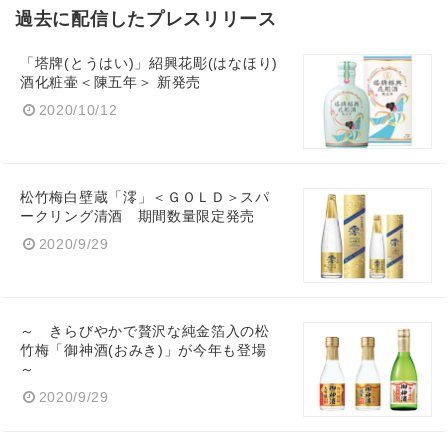
過去に配信したプレスリリース
「塔牌(とうはい)」紹興花彫(はなほり)
酒化粧壷＜陳五年＞ 新発売
2020/10/12
松竹梅白壁蔵「澪」＜ＧＯＬＤ＞スパ
ークリング清酒 期間数量限定発売
2020/9/29
～ きらびやかで贅沢な純金箔入の松
竹梅「御神酒(おみき)」が今年も登場
～
2020/9/29