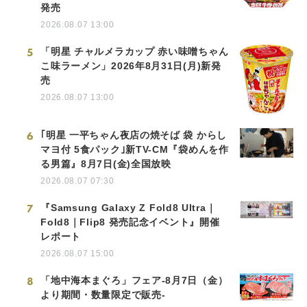
発売
2026.08.07 13:00
5
「明星 チャルメラカップ 赤い味噌ちゃん
こ味ラーメン」2026年8月31日(月)新発
売
2026.08.07 13:00
6
｢明星 一平ちゃん夜店の焼そば 袋 からし
マヨ付 5食パック｣新TV-CM『袋めんを作
る男篇』8月7日(金)全国放映
2026.08.07 07:30
7
『Samsung Galaxy Z Fold8 Ultra｜
Fold8｜Flip8 発売記念イベント』開催
レポート
2026.08.07 15:00
8
「地中海本まぐろ」フェア-8月7日（金）
より期間・数量限定で販売-