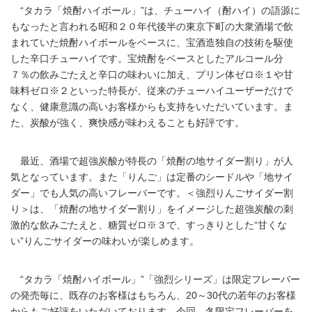
“タカラ「焼酎ハイボール」”は、チューハイ（酎ハイ）の語源に
もなったと言われる昭和２０年代後半の東京下町の大衆酒場で飲
まれていた焼酎ハイボールをベースに、宝酒造独自の技術を駆使
した辛口チューハイです。宝焼酎をベースとしたアルコール分
７％の飲みごたえと辛口の味わいに加え、プリン体ゼロ※１や甘
味料ゼロ※２といった特長が、従来のチューハイユーザーだけで
なく、健康意識の高いお客様からも支持をいただいています。ま
た、炭酸が強く、爽快感が味わえることも好評です。
最近、酒場で超強炭酸が特長の「焼酎の地サイダー割り」が人
気となっています。また「りんご」は定番のシードルや「地サイ
ダー」でも人気の高いフレーバーです。＜強烈りんごサイダー割
り＞は、「焼酎の地サイダー割り」をイメージした超強炭酸の刺
激的な飲みごたえと、糖質ゼロ※３で、すっきりとした“甘くな
い”りんごサイダーの味わいが楽しめます。
“タカラ「焼酎ハイボール」”「強烈シリーズ」は限定フレーバー
の発売毎に、既存のお客様はもちろん、20～30代の若年のお客様
からもご好評をいただいております。今回、冬限定フレーバーを