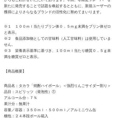
新たに発売することで話題を喚起するとともに、新規ユーザーの
獲得によりさらなるブランドの活性化に努めてまいります。
※１ １００ｍｌ当たりプリン体０．５ｍｇ未満をプリン体ゼロ
と表示。
※２ 食品添加物としての甘味料（人工甘味料）は使用していま
せん。
※３ 栄養表示基準に基づき、１００ｍｌ当たり糖質０．５ｇ未
満を糖質ゼロと表示。
【商品概要】
商品名：タカラ「焼酎ハイボール」＜強烈りんごサイダー割り＞
品目：スピリッツ（発泡性）①
アルコール分：７％
果汁分：無果汁
容量／容器：３５０ｍｌ・５００ｍｌ／アルミニウム缶
梱包：２４本段ボール箱入