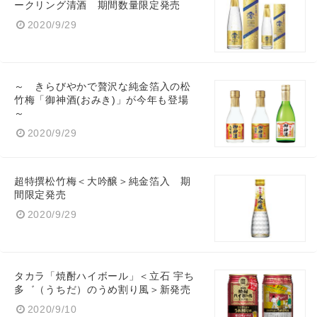
ークリング清酒 期間数量限定発売
2020/9/29
～ きらびやかで贅沢な純金箔入の松
竹梅「御神酒(おみき)」が今年も登場
～
2020/9/29
超特撰松竹梅＜大吟醸＞純金箔入 期
間限定発売
2020/9/29
タカラ「焼酎ハイボール」＜立石 宇ち
多゛（うちだ）のうめ割り風＞新発売
2020/9/10