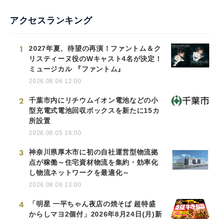
アクセスランキング
1
2027年夏、待望の再演！ファントム＆ク
リスティーヌ役のWキャスト4名が決定！
ミュージカル 『ファントム』
2026.08.06 12:00
2
千葉市内にリチウムイオン電池などの小
型充電式電池回収ボックスを新たに15カ
所設置
2026.08.05 16:00
3
神奈川県厚木市に初の自社運営型物流拠
点が稼働～住宅資材物流を集約・効率化
し物流ネットワークを最適化～
2026.08.06 13:00
4
「明星 一平ちゃん夜店の焼そば 超特盛
からしマヨ2個付」2026年8月24日(月)新