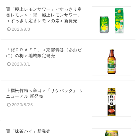
寶「極上レモンサワー」＜すっきり定
番レモン＞・寶「極上レモンサワー」
＜すっきり定番レモンの素＞新発売
2020/9/8
Japanese
「寶ＣＲＡＦＴ」＜京都青谷（あおだ
に）の梅＞地域限定発売
2020/9/1
English
上撰松竹梅＜辛口＞「サケパック」 リ
ニューアル 新発売
2020/8/25
寶「抹茶ハイ」新発売