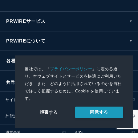
PRWIREサービス
PRWIREについて
各種お問い合わせ
当社では、「
プライバシーポリシー
」に定める通
り、本ウェブサイトとサービスを快適にご利用いた
共同通信社グループ
だき、また、どのように活用されているのかを当社
で詳しく把握するために、Cookie を使用していま
す。
サイトポリシー
プライバシーポリシー
同意する
拒否する
外部送信ポリシー
プレスリリース取扱基準
運営会社
RSS