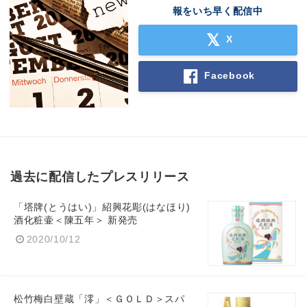
報をいち早く配信中
X
Facebook
過去に配信したプレスリリース
「塔牌(とうはい)」紹興花彫(はなほり)
酒化粧壷＜陳五年＞ 新発売
2020/10/12
松竹梅白壁蔵「澪」＜ＧＯＬＤ＞スパ