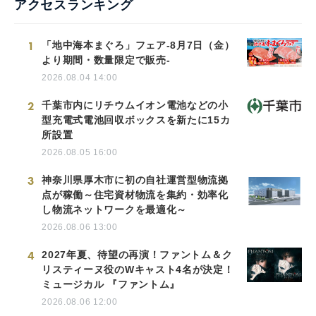
アクセスランキング
1
「地中海本まぐろ」フェア-8月7日（金）
より期間・数量限定で販売-
2026.08.04 14:00
2
千葉市内にリチウムイオン電池などの小
型充電式電池回収ボックスを新たに15カ
所設置
2026.08.05 16:00
3
神奈川県厚木市に初の自社運営型物流拠
点が稼働～住宅資材物流を集約・効率化
し物流ネットワークを最適化～
2026.08.06 13:00
4
2027年夏、待望の再演！ファントム＆ク
リスティーヌ役のWキャスト4名が決定！
ミュージカル 『ファントム』
2026.08.06 12:00