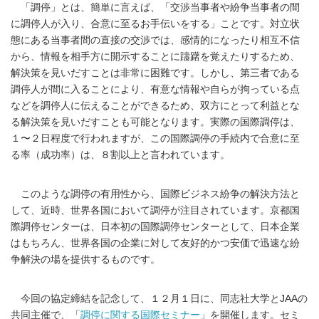
「調停」とは、簡単に言えば、「交渉当事者や紛争当事者の間
に調停人が入り、合意に至るお手伝いをする」ことです。対立状
態にある当事者間の直接の交渉では、感情的になったり相互不信
から、情報を相手方に開示することに躊躇を覚えたりするため、
解決策を見いだすことは非常に困難です。しかし、第三者である
調停人が間に入ることにより、有意な情報や自らが拘っている点
などを調停人に伝えることができるため、双方にとって利益とな
る解決策を見いだすことも可能となります。実際の国際調停は、
１〜２日程度で行われますが、この国際調停の手続内で合意に至
る率（成功率）は、８割以上と言われています。
このような調停の有用性から、国際ビジネス紛争の解決方法と
して、近時、世界各国において調停が注目されています。京都国
際調停センターは、日本初の国際調停センターとして、日本企業
はもちろん、世界各国の企業に対して友好的かつ安価で迅速な紛
争解決の場を提供するものです。
今回の協定締結を記念して、１２月１日に、同志社大学とJAAの
共同主催で、「
調停に関する国際セミナー
」を開催します。セミ