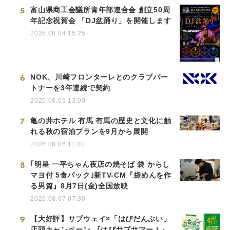
5
富山県商工会議所青年部連合会 創立50周
年記念祝賀会 「DJ盆踊り」を開催します
2026.08.04 15:25
6
NOK、川崎フロンターレとのクラブパー
トナーを3年連続で契約
2026.08.05 13:00
7
亀の井ホテル 有馬 有馬の歴史と文化に触
れる秋の宿泊プランを9月から展開
2026.08.06 11:00
8
｢明星 一平ちゃん夜店の焼そば 袋 からし
マヨ付 5食パック｣新TV-CM『袋めんを作
る男篇』8月7日(金)全国放映
2026.08.07 07:30
9
【大好評】サブウェイ×「はぴだんぶい」
店頭キャンペーン 『はぴサブサマー！』