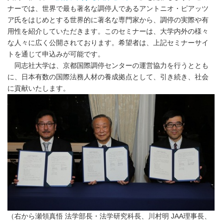
ナーでは、世界で最も著名な調停人であるアントニオ・ピアッツ
ア氏をはじめとする世界的に著名な専門家から、調停の実際や有
用性を紹介していただきます。このセミナーは、大学内外の様々
な人々に広く公開されております。希望者は、上記セミナーサイ
トを通じて申込みが可能です。
同志社大学は、京都国際調停センターの運営協力を行うととも
に、日本有数の国際法務人材の養成拠点として、引き続き、社会
に貢献いたします。
（右から瀬領真悟 法学部長・法学研究科長、川村明 JAA理事長、