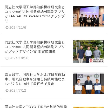
同志社大学理工学部知的機構研究室と
コマツ㈱が共同開発壁紙AI識別アプリ
がKANSAI DX AWARD 2024グランプ
リ
2024/11/6
同志社大学理工学部知的機構研究室と
コマツ㈱の共同開発壁紙AI識別アプリ
がグッドデザイン賞 受賞展開催
2024/10/16
京田辺市、同志社大学および日産自動
車、電気自動車を活用し持続可能なま
ちづくりに向けて産官学で共創
2024/7/12
同志社大学とTOYO TIREが包括的連携