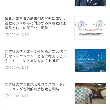
硫化水素中毒の解毒剤の開発に成功：
複数のガス中毒に対応する救急救命医
薬品としての実用化に期待
2024/12/10
同志社大学人文科学研究所創立80周年
記念シンポジウム ともに考えるとい
うこと ―知と集団をめぐる省察―
2024/11/25
同志社大学と株式会社ロゴスコーポレ
ーションが包括的連携協定を締結
2024/11/15