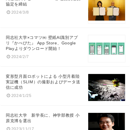
協定を締結
2024/3/8
Japanese
同志社大学×コマツ㈱ 壁紙AI識別アプ
リ『かべぴた』 App Store、Google
Playよりダウンロード開始！
English
2024/2/7
変形型月面ロボットによる 小型月着陸
実証機（SLIM）の撮影およびデータ送
信に成功
2024/1/25
同志社大学 新学長に、神学部教授 小
原克博を選出
2023/11/17