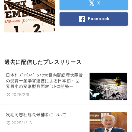
X
Facebook
過去に配信したプレスリリース
日本ｵｰﾌﾟﾝｲﾉﾍﾞｰｼｮﾝ大賞内閣総理大臣賞
の受賞ー産学官連携による日本初・世
界最小の変形型月面ﾛﾎﾞｯﾄの開発ー
2025/2/6
次期同志社総長候補者について
2025/1/16