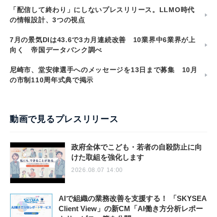
「配信して終わり」にしないプレスリリース。LLMO時代
の情報設計、3つの視点
7月の景気DIは43.6で3カ月連続改善 10業界中6業界が上
向く 帝国データバンク調べ
尼崎市、堂安律選手へのメッセージを13日まで募集 10月
の市制110周年式典で掲示
動画で見るプレスリリース
政府全体でこども・若者の自殺防止に向
けた取組を強化します
2026.08.07 14:00
AIで組織の業務改善を支援する！ 「SKYSEA
Client View」の新CM「AI働き方分析レポー