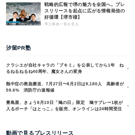
戦略的広報で堺の魅力を全国へ。プレ
スリリースを起点に広がる情報発信の
好循環【堺市様】
導入事例一覧を見る
汐留PR塾
クラシエが自社キャラの「ブキミ」を公表してから1年 ね
るねるねるね40周年、魔女さんの変身
熱中症の救急搬送、7月27日〜8月2日は9,180人 高齢者が
59.6% 消防庁の速報値
豊島屋、きょう8月10日「鳩の日」限定 鳩サブレー1枚が
入るポーチ「はとっこ」を販売、オンラインは24時間受注
動画で見るプレスリリース