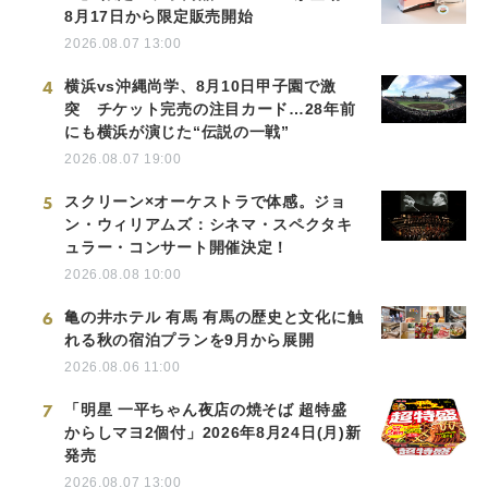
8月17日から限定販売開始
2026.08.07 13:00
4
横浜vs沖縄尚学、8月10日甲子園で激
突 チケット完売の注目カード…28年前
にも横浜が演じた“伝説の一戦”
2026.08.07 19:00
5
スクリーン×オーケストラで体感。ジョ
ン・ウィリアムズ：シネマ・スペクタキ
ュラー・コンサート開催決定！
2026.08.08 10:00
6
亀の井ホテル 有馬 有馬の歴史と文化に触
れる秋の宿泊プランを9月から展開
2026.08.06 11:00
7
「明星 一平ちゃん夜店の焼そば 超特盛
からしマヨ2個付」2026年8月24日(月)新
発売
2026.08.07 13:00