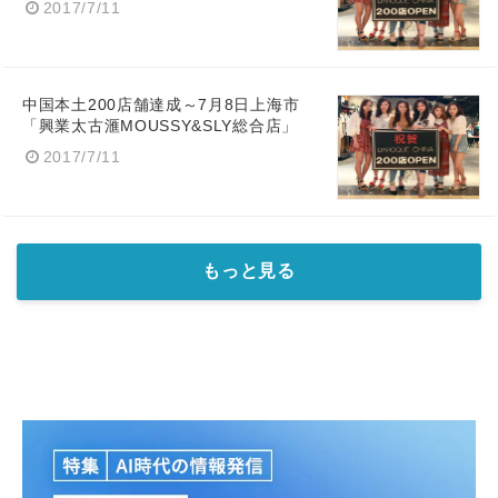
2017/7/11
中国本土200店舗達成～7月8日上海市
「興業太古滙MOUSSY&SLY総合店」
2017/7/11
Japanese
もっと見る
English