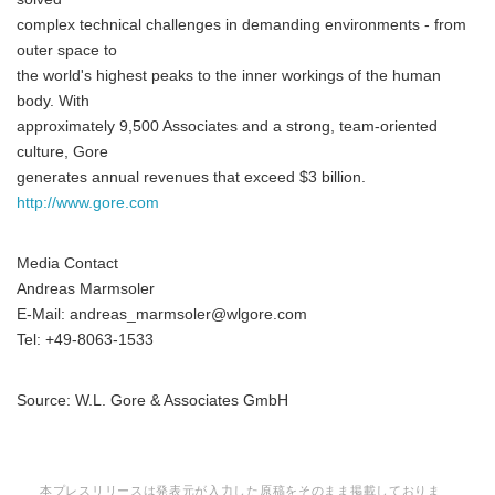
complex technical challenges in demanding environments - from
outer space to
the world's highest peaks to the inner workings of the human
body. With
approximately 9,500 Associates and a strong, team-oriented
culture, Gore
generates annual revenues that exceed $3 billion.
http://www.gore.com
Media Contact
Andreas Marmsoler
E-Mail: andreas_marmsoler@wlgore.com
Tel: +49-8063-1533
Source: W.L. Gore & Associates GmbH
本プレスリリースは発表元が入力した原稿をそのまま掲載しておりま