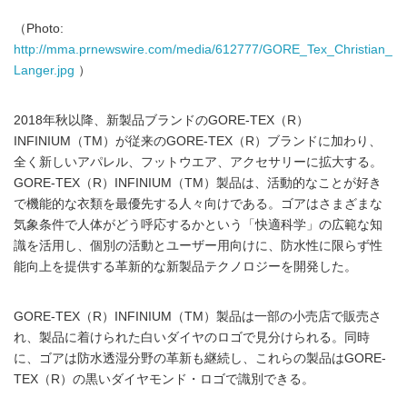
（Photo:
http://mma.prnewswire.com/media/612777/GORE_Tex_Christian_
Langer.jpg
）
2018年秋以降、新製品ブランドのGORE-TEX（R）
INFINIUM（TM）が従来のGORE-TEX（R）ブランドに加わり、
全く新しいアパレル、フットウエア、アクセサリーに拡大する。
GORE-TEX（R）INFINIUM（TM）製品は、活動的なことが好き
で機能的な衣類を最優先する人々向けである。ゴアはさまざまな
気象条件で人体がどう呼応するかという「快適科学」の広範な知
識を活用し、個別の活動とユーザー用向けに、防水性に限らず性
能向上を提供する革新的な新製品テクノロジーを開発した。
GORE-TEX（R）INFINIUM（TM）製品は一部の小売店で販売さ
れ、製品に着けられた白いダイヤのロゴで見分けられる。同時
に、ゴアは防水透湿分野の革新も継続し、これらの製品はGORE-
TEX（R）の黒いダイヤモンド・ロゴで識別できる。