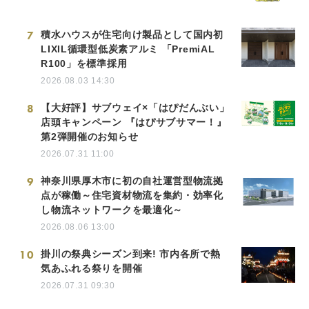
7
積水ハウスが住宅向け製品として国内初
LIXIL循環型低炭素アルミ 「PremiAL
R100」を標準採用
2026.08.03 14:30
8
【大好評】サブウェイ×「はぴだんぶい」
店頭キャンペーン 『はぴサブサマー！』
第2弾開催のお知らせ
2026.07.31 11:00
9
神奈川県厚木市に初の自社運営型物流拠
点が稼働～住宅資材物流を集約・効率化
し物流ネットワークを最適化～
2026.08.06 13:00
10
掛川の祭典シーズン到来! 市内各所で熱
気あふれる祭りを開催
2026.07.31 09:30