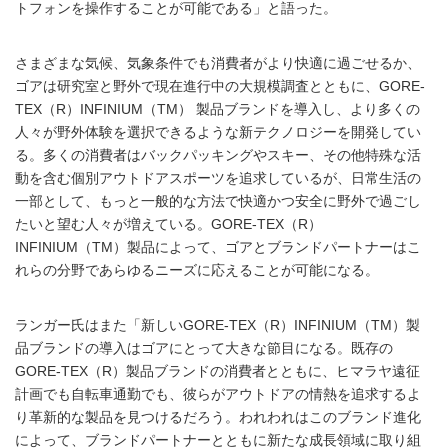
トフォンを操作することが可能である」と語った。
さまざまな気候、気象条件でも消費者がより快適に過ごせるか、
ゴアは研究室と野外で現在進行中の大規模調査とともに、GORE-
TEX（R）INFINIUM（TM） 製品ブランドを導入し、より多くの
人々が野外体験を選択できるような新テクノロジーを開発してい
る。多くの消費者はバックパッキングやスキー、その他特殊な活
動を含む個別アウトドアスポーツを追求しているが、日常生活の
一部として、もっと一般的な方法で快適かつ安全に野外で過ごし
たいと望む人々が増えている。GORE-TEX（R）
INFINIUM（TM）製品によって、ゴアとブランドパートナーはこ
れらの分野であらゆるニーズに応えることが可能になる。
ランガー氏はまた「新しいGORE-TEX（R）INFINIUM（TM）製
品ブランドの導入はゴアにとって大きな節目になる。既存の
GORE-TEX（R）製品ブランドの消費者とともに、ヒマラヤ遠征
計画でも自転車通勤でも、彼らがアウトドアの情熱を追求するよ
り革新的な製品を見つけるだろう。われわれはこのブランド進化
によって、ブランドパートナーとともに新たな成長領域に取り組