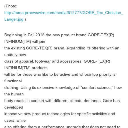
(Photo:
http://mma.prnewswire.com/media/612777/GORE_Tex_Christian_
Langer.jpg
)
Beginning in Fall 2018 the new product brand GORE-TEX(R)
INFINIUM(TM) will join
the existing GORE-TEX(R) brand, expanding its offering with an
entirely new
class of apparel, footwear and accessories. GORE-TEX(R)
INFINIUM[TM] products
will be for those who like to be active and whose top priority is
functional
clothing. Using its extensive knowledge of "comfort science," how
the human
body reacts in concert with different climate demands, Gore has
developed
innovative new product technologies for specific activities and
users, while
also offering them a performance upgrade that does not need to