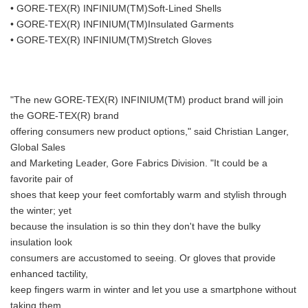
• GORE-TEX(R) INFINIUM(TM)Soft-Lined Shells
• GORE-TEX(R) INFINIUM(TM)Insulated Garments
• GORE-TEX(R) INFINIUM(TM)Stretch Gloves
"The new GORE-TEX(R) INFINIUM(TM) product brand will join
the GORE-TEX(R) brand
offering consumers new product options," said Christian Langer,
Global Sales
and Marketing Leader, Gore Fabrics Division. "It could be a
favorite pair of
shoes that keep your feet comfortably warm and stylish through
the winter; yet
because the insulation is so thin they don't have the bulky
insulation look
consumers are accustomed to seeing. Or gloves that provide
enhanced tactility,
keep fingers warm in winter and let you use a smartphone without
taking them