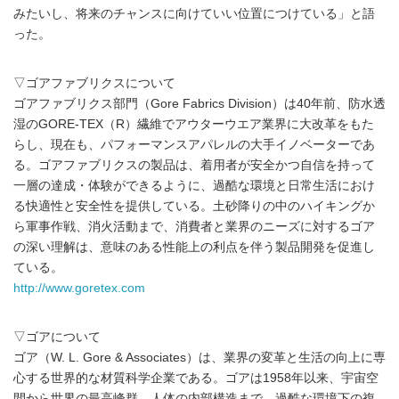
みたいし、将来のチャンスに向けていい位置につけている」と語
った。
▽ゴアファブリクスについて
ゴアファブリクス部門（Gore Fabrics Division）は40年前、防水透
湿のGORE-TEX（R）繊維でアウターウエア業界に大改革をもた
らし、現在も、パフォーマンスアパレルの大手イノベーターであ
る。ゴアファブリクスの製品は、着用者が安全かつ自信を持って
一層の達成・体験ができるように、過酷な環境と日常生活におけ
る快適性と安全性を提供している。土砂降りの中のハイキングか
ら軍事作戦、消火活動まで、消費者と業界のニーズに対するゴア
の深い理解は、意味のある性能上の利点を伴う製品開発を促進し
ている。
http://www.goretex.com
▽ゴアについて
ゴア（W. L. Gore & Associates）は、業界の変革と生活の向上に専
心する世界的な材質科学企業である。ゴアは1958年以来、宇宙空
間から世界の最高峰群、人体の内部構造まで、過酷な環境下の複