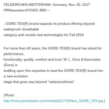
FELDKIRCHEN-WESTERHAM, Germany, Nov. 30, 2017
/PRNewswire=KYODO JBN/ --
- GORE-TEX(R) brand expands its product offering beyond
waterproof- breathable
category and unveils new technologies for Fall 2018
For more than 40 years, the GORE-TEX(R) brand has stood for
performance,
functionality, quality, comfort and trust. W. L. Gore & Associates
(Gore) is
building upon this expertise to lead the GORE-TEX(R) brand into
a new evolution
stage that goes way beyond "waterproofness".
(Photo:
http://mma.prnewswire.com/media/612778/New_GORE_TEX.jpg
)