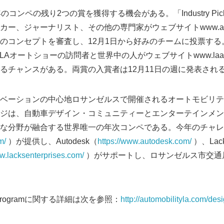
のコンペの残り2つの賞を獲得する機会がある。「Industry P
、ジャーナリスト、その他の専門家がウェブサイトwww.automobi
コンセプトを審査し、12月1日から好みのチームに投票する。また
LAオートショーの訪問者と世界中の人がウェブサイトwww.laauto
るチャンスがある。両賞の入賞者は12月11日の週に発表され
ベーションの中心地ロサンゼルスで開催されるオートモビリテ
ジは、自動車デザイン・コミュニティーとエンターテインメン
な分野が融合する世界唯一の年次コンペである。今年のチャレ
m/
）が提供し、Autodesk（
https://www.autodesk.com/
）、Lac
ww.lacksenterprises.com/
）がサポートし、ロサンゼルス市交通
per Programに関する詳細は次を参照：
http://automobilityla.com/de