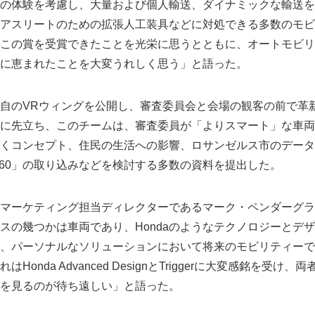
の体験を考慮し、大量および個人輸送、ダイナミックな輸送を
アスリートのための拡張人工装具などに対処できる多数のモビ
この賞を受賞できたことを光栄に思うとともに、オートモビリ
に恵まれたことを大変うれしく思う」と語った。
自のVRウィングを公開し、審査委員会と会場の観客の前で革
に先立ち、このチームは、審査委員が「よりスマート」な車両
くコンセプト、住民の生活への影響、ロサンゼルス市のデータ
.A. 2060」の取り込みなどを検討する多数の資料を提出した。
Japanese
マーケティング担当ディレクターであるマーク・ペンダーグラ
スの幾つかは車両であり、Hondaのようなテクノロジーとデ
、パーソナルなソリューションにおいて将来のモビリティーで
Honda Advanced DesignとTriggerに大変感銘を受け
を見るのが待ち遠しい」と語った。