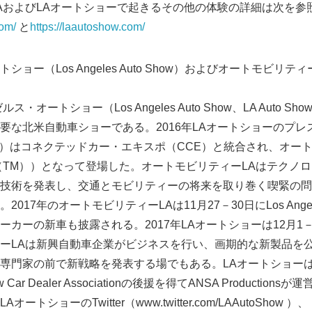
AおよびLAオートショーで起きるその他の体験の詳細は次を参
com/
と
https://laautoshow.com/
ー（Los Angeles Auto Show）およびオートモビリティーLA（
ス・オートショー（Los Angeles Auto Show、LA Auto 
要な北米自動車ショーである。2016年LAオートショーのプレ
de Days）はコネクテッドカー・エキスポ（CCE）と統合され、オ
ity LA（TM））となって登場した。オートモビリティーLAはテ
技術を発表し、交通とモビリティーの将来を取り巻く喫緊の問
7年のオートモビリティーLAは11月27－30日にLos Angeles Co
カーの新車も披露される。2017年LAオートショーは12月1
ーLAは新興自動車企業がビジネスを行い、画期的な新製品を
専門家の前で新戦略を発表する場でもある。LAオートショー
New Car Dealer Associationの後援を得てANSA Producti
トショーのTwitter（www.twitter.com/LAAutoShow ）、