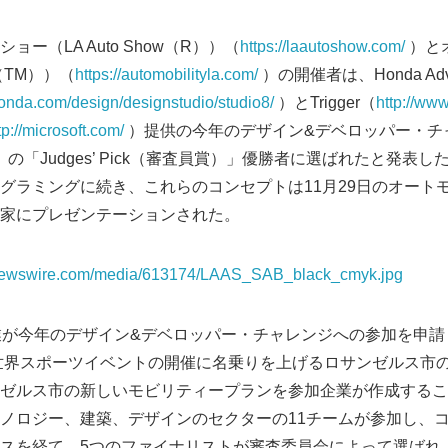
ー（LA Auto Show（R））（
https://laautoshow.com/
）と
LA（TM））（
https://automobilityla.com/
）の開催者は、Honda Adv
.honda.com/design/designstudio/studio8/
）とTrigger（
http://www
tp://microsoft.com/
）提供の今年のデザイン&デベロッパー・チャレン
llenge）の「Judges’ Pick（審査員賞）」優勝者に選ばれたと
グラミングに続き、これらのコンセプトは11月29日のオートモ
家にプレゼンテーションされた。
rnewswire.com/media/613174/LAAS_SAB_black_cmyk.jpg
業が今年のデザイン&デベロッパー・チャレンジへの参加を申
な世界スポーツイベントの開催に名乗りを上げるロサンゼルス市
ゼルス市の新しいモビリティープランを参加企業が作成するこ
ノロジー、建築、デザインのセクターの11チームが参加し、
スを経て、5つのファイナリストが審査委員会によって選ばれ