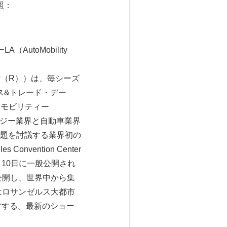
照：
AutoMobility
Show（R））は、毎シーズ
ス&トレード・デー
ートモビリティー
クノロジー業界と自動車業界
題を討議する業界初の
nvention Center
－10日に一般公開され
公開し、世界中から集
はロサンゼルス大都市
onsが運営する。最新のショー