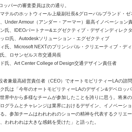
ロッパーの審査委員は次の通り。
English
マテルのホットウィール上級副社長&グローバルブランド・ゼ
Under Armour（アンダー・アーマー）最高イノベーション
ン氏、IDEOパートナー&エグゼクティブ・デザインディレク
ロ氏、Autodeskソリューション・エグゼクティブ
氏、Microsoft NEXTのプリンシパル・クリエーティブ・デ
氏、ロサンゼルス市交通局長
rt Center College of Design交通デザイン責任者
avelの創設者兼最高経営責任者（CEO）でオートモビリティーLAの
ク氏は「今年のオートモビリティーLAのデザイン&デベロッ
世界中から多様なチームが参加したことを誇りに思う。将来の
ログラムとチャレンジは業界におけるデザイン、イノベーショ
る。参加チームはわれわれのショーの精神を代表するクリエー
、われわれは大きな感銘を受けた」と語った。