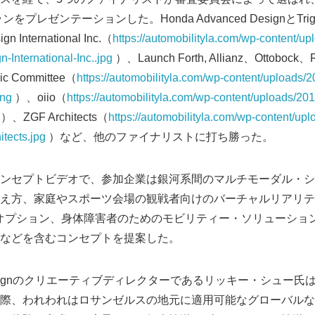
プレゼンテーションした。Honda Advanced DesignとTr
nternational Inc.（
https://automobilityla.com/wp-content/u
International-Inc..jpg
）、Launch Forth, Allianz、Ottobock、R
mpic Committee（
https://automobilityla.com/wp-content/uploads
png
）、oiio（
https://automobilityla.com/wp-content/uploads/201
）、ZGF Architects（
https://automobilityla.com/wp-content/u
tects.jpg
）など、他のファイナリストに打ち勝った。
ンセプトビデオで、参加企業は銀河系間のマルチモーダル・シ
え方、家庭やスポーツ会場の観戦者向けのバーチャルリアリテ
オプション、身体障害者のためのモビリティー・ソリューショ
などを含むコンセプトを提案した。
ed Designのクリエーティブディレクターであるリッキー・シュ
際、われわれはロサンゼルスの地元に適用可能なグローバルな