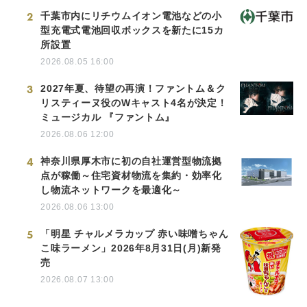
2
千葉市内にリチウムイオン電池などの小
型充電式電池回収ボックスを新たに15カ
所設置
2026.08.05 16:00
3
2027年夏、待望の再演！ファントム＆ク
リスティーヌ役のWキャスト4名が決定！
ミュージカル 『ファントム』
2026.08.06 12:00
4
神奈川県厚木市に初の自社運営型物流拠
点が稼働～住宅資材物流を集約・効率化
し物流ネットワークを最適化～
2026.08.06 13:00
5
「明星 チャルメラカップ 赤い味噌ちゃん
こ味ラーメン」2026年8月31日(月)新発
売
2026.08.07 13:00