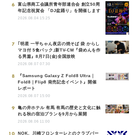
6
富山県商工会議所青年部連合会 創立50周
年記念祝賀会 「DJ盆踊り」を開催します
2026.08.04 15:25
7
｢明星 一平ちゃん夜店の焼そば 袋 からし
マヨ付 5食パック｣新TV-CM『袋めんを作
る男篇』8月7日(金)全国放映
2026.08.07 07:30
8
『Samsung Galaxy Z Fold8 Ultra｜
Fold8｜Flip8 発売記念イベント』開催
レポート
2026.08.07 15:00
9
亀の井ホテル 有馬 有馬の歴史と文化に触
れる秋の宿泊プランを9月から展開
2026.08.06 11:00
10
NOK、川崎フロンターレとのクラブパー