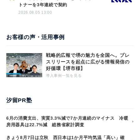
トナーを3年連続で契約
2026.08.05 13:00
お客様の声・活用事例
戦略的広報で堺の魅力を全国へ。プレ
スリリースを起点に広がる情報発信の
好循環【堺市様】
導入事例一覧を見る
汐留PR塾
6月の消費支出、実質3.3%減で7か月連続のマイナス 冷暖
房用器具は22.7%減 総務省家計調査
きょう8月7日は立秋 西日本は1か月平均気温「高い」確