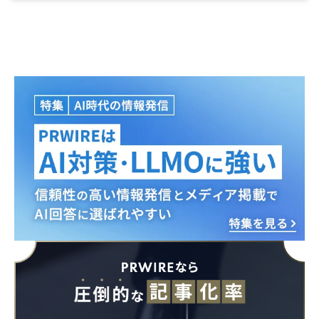
Japanese
English