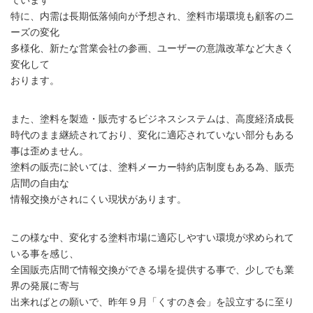
ています
特に、内需は長期低落傾向が予想され、塗料市場環境も顧客のニ
ーズの変化
多様化、新たな営業会社の参画、ユーザーの意識改革など大きく
変化して
おります。
また、塗料を製造・販売するビジネスシステムは、高度経済成長
時代のまま継続されており、変化に適応されていない部分もある
事は歪めません。
塗料の販売に於いては、塗料メーカー特約店制度もある為、販売
店間の自由な
情報交換がされにくい現状があります。
この様な中、変化する塗料市場に適応しやすい環境が求められて
いる事を感じ、
全国販売店間で情報交換ができる場を提供する事で、少しでも業
界の発展に寄与
出来ればとの願いで、昨年９月「くすのき会」を設立するに至り