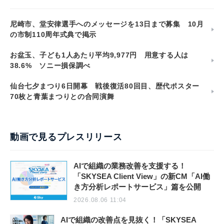
尼崎市、堂安律選手へのメッセージを13日まで募集 10月
の市制110周年式典で掲示
お盆玉、子ども1人あたり平均9,977円 用意する人は
38.6% ソニー損保調べ
仙台七夕まつり6日開幕 戦後復活80回目、歴代ポスター
70枚と青葉まつりとの合同演舞
動画で見るプレスリリース
AIで組織の業務改善を支援する！
「SKYSEA Client View」の新CM「AI働
き方分析レポートサービス」篇を公開
2026.08.06 11:04
AIで組織の改善点を見抜く！「SKYSEA