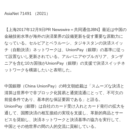
AsiaNet 71491 （2021）
【上海2017年12月9日PR Newswire＝共同通信JBN】最近は中国の
金融技術水準が海外の決済業界の設備更新を促す重要な原動力に
なっている。セルビアとベラルーシ、タジキスタンの決済スイッ
チ（自動決済）ネットワークは、UnionPay（銀聯）の基準に従っ
て設置ないし更新されている。アルバニアやブルガリア、タンザ
ニアを含む10カ国強がUnionPay（銀聯）の支援で決済スイッチネ
ットワークを構築したいと表明した。
中国銀聯（China UnionPay）の時文朝総裁は「スムーズな決済と
清算は世界中で非ブロック化貿易と通貨流通にとって、不可欠の
前提条件であり、基本的な保証要因である」と語る。
UnionPay（銀聯）は自社のカード受け入れとカード発行の拡大を
通して、国際決済の相互接続の実現を支援し、革新的商品とサー
ビスを奨励し、決済ネットワークと決済基準の協力を実行して、
中国とその他世界の間の人的交流に貢献している。