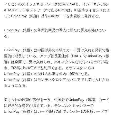
ィリピンのスイッチネットワークのBancNetと、インドネシアの
ATMスイッチネットワークであるRintisは、IC基準ライセンスによ
ってUnionPay（銀聯）基準のICカードを大規模に発行する。
UnionPay（銀聯）の革新的商品の導入に新たに脚光を浴びてい
る。
UnionPay（銀聯）は中国以外の市場でカード受け入れと発行で飛
躍的に成長している。アラブ首長国連邦（UAE）でUnionPay（銀
聯）は全面的に受け入れられ、パキスタンのほぼすべてのPOS端
末、70%以上のATMでも利用できる。カザフスタンでの
UnionPay（銀聯）の受け入れ率は年内に95%になる。
UnionPay（銀聯）はモンテネグロやアルバニアでも受け入れられ
るようになる。
受け入れの展望が広がる一方、中国外でUnionPay（銀聯）カード
に好意的な顧客が増えている。モンゴルとミャンマーで
UnionPay（銀聯）はカード発行の面でナンバー1の銀行カードブ