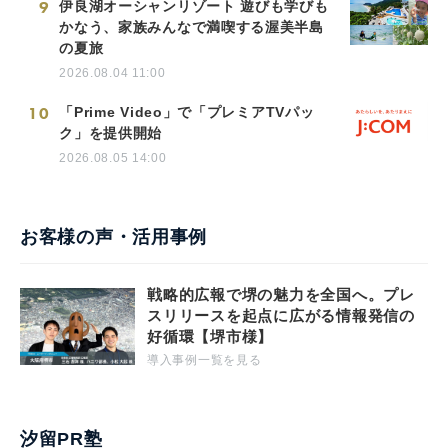
9
伊良湖オーシャンリゾート 遊びも学びも
かなう、家族みんなで満喫する渥美半島
の夏旅
2026.08.04 11:00
10
「Prime Video」で「プレミアTVパッ
ク」を提供開始
2026.08.05 14:00
お客様の声・活用事例
戦略的広報で堺の魅力を全国へ。プレ
スリリースを起点に広がる情報発信の
好循環【堺市様】
導入事例一覧を見る
汐留PR塾