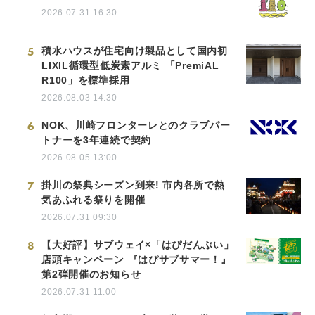
2026.07.31 16:30
5
積水ハウスが住宅向け製品として国内初
LIXIL循環型低炭素アルミ 「PremiAL
R100」を標準採用
2026.08.03 14:30
6
NOK、川崎フロンターレとのクラブパー
トナーを3年連続で契約
2026.08.05 13:00
7
掛川の祭典シーズン到来! 市内各所で熱
気あふれる祭りを開催
2026.07.31 09:30
8
【大好評】サブウェイ×「はぴだんぶい」
店頭キャンペーン 『はぴサブサマー！』
第2弾開催のお知らせ
2026.07.31 11:00