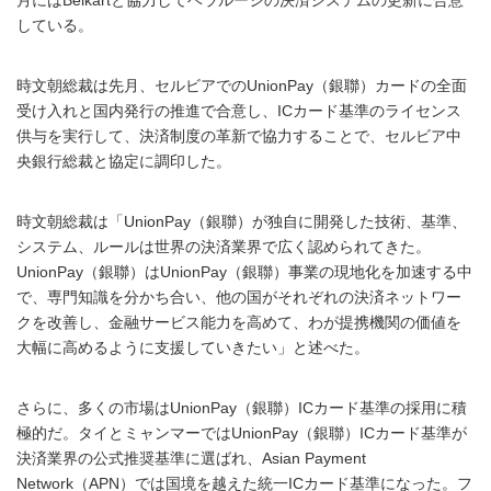
月にはBelkartと協力してベラルーシの決済システムの更新に合意
している。
時文朝総裁は先月、セルビアでのUnionPay（銀聯）カードの全面
受け入れと国内発行の推進で合意し、ICカード基準のライセンス
供与を実行して、決済制度の革新で協力することで、セルビア中
央銀行総裁と協定に調印した。
時文朝総裁は「UnionPay（銀聯）が独自に開発した技術、基準、
システム、ルールは世界の決済業界で広く認められてきた。
UnionPay（銀聯）はUnionPay（銀聯）事業の現地化を加速する中
で、専門知識を分かち合い、他の国がそれぞれの決済ネットワー
クを改善し、金融サービス能力を高めて、わが提携機関の価値を
大幅に高めるように支援していきたい」と述べた。
さらに、多くの市場はUnionPay（銀聯）ICカード基準の採用に積
極的だ。タイとミャンマーではUnionPay（銀聯）ICカード基準が
決済業界の公式推奨基準に選ばれ、Asian Payment
Network（APN）では国境を越えた統一ICカード基準になった。フ