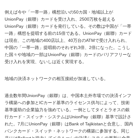
例えば今や「一帯一路」構想沿いの50カ国・地域以上が
UnionPay（銀聯）カードを受け入れ、2500万枚を超える
UnionPay（銀聯）カードを発行している。その数は中国が「一帯
一路」構想を提唱する前の15倍である。UnionPay（銀聯）カード
は現在、この地域の400店以上、40万台のATMで受け入れられ、
中国の「一帯一路」提唱前のそれぞれ3倍、2倍になった。こうし
た国々や地域の一部はUnionPay（銀聯）カードのバリアフリーな
受け入れを実現、ないしは近く実現する。
地域の決済ネットワークの相互接続が加速している。
過去数年間UnionPay（銀聯）は、中国本土外市場での決済インフ
ラ構築への参加とICカード基準のライセンス供与によって、技術
基準援助の企業協力を強めている。一例としてタイとラオスの銀
行カード・スイッチ・システムはUnionPay（銀聯）基準で設計さ
れた。7月にUnionPay（銀聯）はBank of Tajikistanと合意し、国内
バンクカード・スイッチ・ネットワークの構築に参加する。同じ