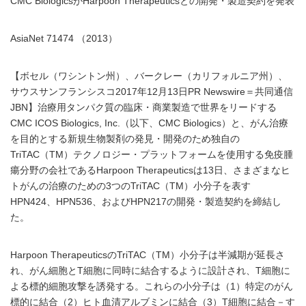
CMC BiologicsがHarpoon Therapeuticsとの開発・製造契約を発表
AsiaNet 71474 （2013）
【ボセル（ワシントン州）、バークレー（カリフォルニア州）、
サウスサンフランシスコ2017年12月13日PR Newswire＝共同通信
JBN】治療用タンパク質の臨床・商業製造で世界をリードする
CMC ICOS Biologics, Inc.（以下、CMC Biologics）と、がん治療
を目的とする新規生物製剤の発見・開発のため独自の
TriTAC（TM）テクノロジー・プラットフォームを使用する免疫腫
瘍分野の会社であるHarpoon Therapeuticsは13日、さまざまなヒ
トがんの治療のための3つのTriTAC（TM）小分子を表す
HPN424、HPN536、およびHPN217の開発・製造契約を締結し
た。
Harpoon TherapeuticsのTriTAC（TM）小分子は半減期が延長さ
れ、がん細胞とT細胞に同時に結合するように設計され、T細胞に
よる標的細胞攻撃を誘発する。これらの小分子は（1）特定のがん
標的に結合（2）ヒト血清アルブミンに結合（3）T細胞に結合－す