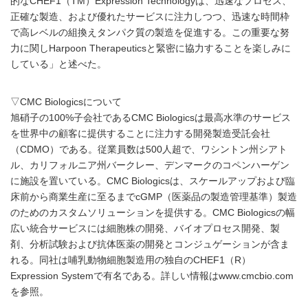
的なCHEF1（TM）Expression Technologyは、迅速なプロセス、
正確な製造、および優れたサービスに注力しつつ、迅速な時間枠
で高レベルの組換えタンパク質の製造を促進する。この重要な努
力に関しHarpoon Therapeuticsと緊密に協力することを楽しみに
している」と述べた。
▽CMC Biologicsについて
旭硝子の100%子会社であるCMC Biologicsは最高水準のサービス
を世界中の顧客に提供することに注力する開発製造受託会社
（CDMO）である。従業員数は500人超で、ワシントン州シアト
ル、カリフォルニア州バークレー、デンマークのコペンハーゲン
に施設を置いている。CMC Biologicsは、スケールアップおよび臨
床前から商業生産に至るまでcGMP（医薬品の製造管理基準）製造
のためのカスタムソリューションを提供する。CMC Biologicsの幅
広い統合サービスには細胞株の開発、バイオプロセス開発、製
剤、分析試験および抗体医薬の開発とコンジュゲーションが含ま
れる。同社は哺乳動物細胞製造用の独自のCHEF1（R）
Expression Systemで有名である。詳しい情報はwww.cmcbio.com
を参照。