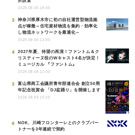
所設置
2026.08.05 16:00
3
神奈川県厚木市に初の自社運営型物流拠
点が稼働～住宅資材物流を集約・効率化
し物流ネットワークを最適化～
2026.08.06 13:00
4
2027年夏、待望の再演！ファントム＆ク
リスティーヌ役のWキャスト4名が決定！
ミュージカル 『ファントム』
2026.08.06 12:00
5
富山県商工会議所青年部連合会 創立50周
年記念祝賀会 「DJ盆踊り」を開催します
2026.08.04 15:25
6
NOK、川崎フロンターレとのクラブパー
トナーを3年連続で契約