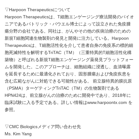
▽Harpoon Therapeuticsについて
Harpoon Therapeuticsは、T細胞エンゲージング療法開発のパイオ
ニアであるパトリック・バウエル博士によって設立された免疫腫
瘍分野の会社である。同社は、がんやその他の疾病治療のための
新規T細胞関連生物製剤の発見と開発に注力している。Harpoon
Therapeuticsは、T細胞活性化を介して患者自身の免疫系の標的細
胞死滅特性を解明するTriTAC（TM）（三重特異的T細胞活性化構
築物）と呼ばれる新規T細胞エンゲージング薬発見プラットフォー
ムを開発した。このアプローチは、細胞組織に浸透し、血清曝露
を延長するために最適化されており、固形腫瘍および免疫疾患を
含む広範ながんに対処できる可能性がある。 前立腺特異的膜抗原
（PSMA）ターゲティングTriTAC（TM）の生物製剤である
HPN424は、前立腺がんの治療のために開発中であり、2018年に
臨床試験に入る予定である。詳しい情報はwww.harpoontx.com を
参照。
▽CMC Biologicsメディア問い合わせ先
Ms. Kim Yang