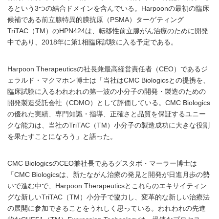
るという3つの結合ドメインを含んでいる。Harpoonの最初の臨床
候補である前立腺特異的膜抗原（PSMA）ターゲティング
TriTAC（TM）のHPN424は、転移性前立腺がん治療のために開発
中であり、2018年に第1相臨床試験に入る予定である。
Harpoon Therapeuticsの社長兼最高経営責任者（CEO）であるジ
ェラルド・マクマホン博士は「当社はCMC Biologicsとの提携を、
臨床試験に入るわれわれの第一波の小分子の開発・製造のための
開発製造受託会社（CDMO）として評価している。CMC Biologics
の優れた実績、専門知識・指導、正確さと品質を保証するユニー
クな能力は、当社のTriTAC（TM）小分子の製造成功に大きな役割
を果たすことになろう」と語った。
CMC BiologicsのCEO兼社長であるグスタボ・マーラー博士は
「CMC Biologicsは、新たながん治療の発見と開発が日進月歩の勢
いで進む中で、Harpoon Therapeuticsとこれらのエキサイティン
グな新しいTriTAC（TM）小分子で協力し、変革的な新しい治療法
の展開に参加できることをうれしく思っている。われわれの先進