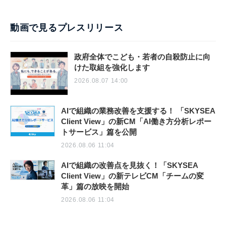
動画で見るプレスリリース
政府全体でこども・若者の自殺防止に向
けた取組を強化します
2026.08.07 14:00
AIで組織の業務改善を支援する！ 「SKYSEA
Client View」の新CM「AI働き方分析レポー
トサービス」篇を公開
2026.08.06 11:04
AIで組織の改善点を見抜く！「SKYSEA
Client View」の新テレビCM「チームの変
革」篇の放映を開始
2026.08.06 11:04