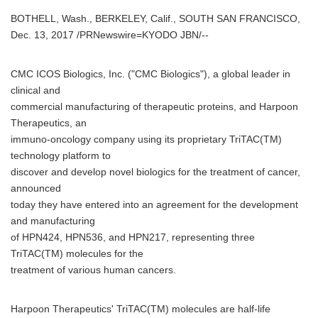
BOTHELL, Wash., BERKELEY, Calif., SOUTH SAN FRANCISCO,
Dec. 13, 2017 /PRNewswire=KYODO JBN/--
CMC ICOS Biologics, Inc. ("CMC Biologics"), a global leader in
clinical and
commercial manufacturing of therapeutic proteins, and Harpoon
Therapeutics, an
immuno-oncology company using its proprietary TriTAC(TM)
technology platform to
discover and develop novel biologics for the treatment of cancer,
announced
today they have entered into an agreement for the development
and manufacturing
of HPN424, HPN536, and HPN217, representing three
TriTAC(TM) molecules for the
treatment of various human cancers.
Harpoon Therapeutics' TriTAC(TM) molecules are half-life