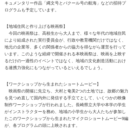
キュメンタリー作品「縄文号とパクール号の航海」などの招待プ
ログラムも予定しています。
【地域住民と作り上げる映画祭】
今回の映画祭は、高校生から大人まで、様々な年代の地域住民
により結成された実行委員会が、行政や教育機関だけではなく、
地元の企業等、多くの関係者からの協力を得ながら運営を行って
います。このような経緯で開催される本映画祭は、映画を上映す
るだけの一過性のイベントではなく、地域の文化創造活動におけ
る連携力強化にもつながっているといえるでしょう。
【ワークショップから生まれたショートムービー】
映画祭の開催に先立ち、大村と奄美2つの土地では、故郷の魅力
を見つめ直して国内外に発信する手立てとして、いくつかの映像
制作ワークショップが行われました。長崎県立大学や本学の学生
がインストラクターを務め、地域の小学生から大人たちが参加し
たこのワークショップから生まれたマイクロショートムービー9編
が、各プログラムの頭に上映されます。