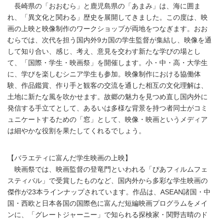
長崎県の「おおむら」と鹿児島県の「あまみ」は、海に囲ま
れ、「異文化と関わる」歴史を展開してきました。この度は、映
画の上映と映像制作のワークショップが両地をつなぎます。おお
むらでは、次代を担う国内外9カ国の学生監督が集結し、映像を通
して知り合い、感じ、考え、意見を交わす新たな学びの場とし
て、「国際・学生・映画祭」を開催します。小・中・高・大学生
に、学びを楽しむシニア学生も参加。映像制作における協働体
験、作品鑑賞、作り手と観客の交流を通した相互の文化理解は、
土地に新たな風を吹かせます。故郷の魅力を見つめ直し国内外に
発信する手立てとして、あるいは多様な背景を持つ者同士がコミ
ュニケートするための「窓」として、映像・映画というメディア
は細やかな役割を果たしてくれるでしょう。
【バラエティに富んだ学生映画の上映】
映画祭では、映画監督の登竜門といわれる「ぴあフィルムフェ
スティバル」で受賞したものなど、国内外から多彩な学生映画の
傑作が23本ラインナップされています。作品は、ASEAN諸国・中
国・西欧と日本各国の国際色に富んだ短編映画プログラムをメイ
ンに、「グレートジャーニー」で知られる探検家・関野吉晴のド