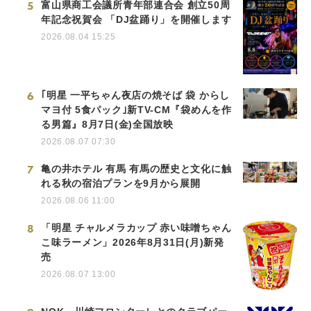
5
富山県商工会議所青年部連合会 創立50周
年記念祝賀会 「DJ盆踊り」を開催します
2026.08.04 15:25
6
｢明星 一平ちゃん夜店の焼そば 袋 からし
マヨ付 5食パック｣新TV-CM『袋めんを作
る男篇』8月7日(金)全国放映
2026.08.07 07:30
7
亀の井ホテル 有馬 有馬の歴史と文化に触
れる秋の宿泊プランを9月から展開
2026.08.06 11:00
8
「明星 チャルメラカップ 赤い味噌ちゃん
こ味ラーメン」2026年8月31日(月)新発
売
2026.08.07 13:00