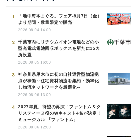
1
「地中海本まぐろ」フェア-8月7日（金）
より期間・数量限定で販売-
2026.08.04 14:00
2
千葉市内にリチウムイオン電池などの小
型充電式電池回収ボックスを新たに15カ
所設置
2026.08.05 16:00
3
神奈川県厚木市に初の自社運営型物流拠
点が稼働～住宅資材物流を集約・効率化
し物流ネットワークを最適化～
2026.08.06 13:00
4
2027年夏、待望の再演！ファントム＆ク
リスティーヌ役のWキャスト4名が決定！
ミュージカル 『ファントム』
2026.08.06 12:00