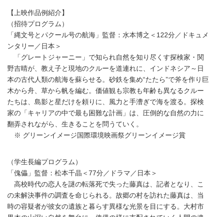
【上映作品例紹介】
（招待プログラム）
「縄文号とパクール号の航海」監督：水本博之＜122分／ドキュメ
ンタリー／日本＞
「グレートジャーニー」で知られ自然を知り尽くす探検家・関
野吉晴が、教え子と現地のクルーを道連れに、インドネシア～日
本の古代人類の航海を蘇らせる。砂鉄を集め“たたら”で斧を作り巨
木から舟、草から帆を編む。価値観も宗教も年齢も異なるクルー
たちは、島影と星だけを頼りに、風力と手漕ぎで海を渡る。探検
家の「キャリアの中で最も困難な計画」は、圧倒的な自然の力に
翻弄されながら、生きることを問うていく。
※ グリーンイメージ国際環境映画祭グリーンイメージ賞
（学生長編プログラム）
「傀儡」監督：松本千晶＜77分／ドラマ／日本＞
高校時代の恋人を謎の転落死で失った藤真は、記者となり、こ
の未解決事件の調査を命じられる。故郷の村を訪れた藤真は、当
時の容疑者が彼女の遺族と暮らす異様な光景を目にする。大村市