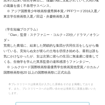
黒木の山深い自然を舞台に、傀儡の様に支配されていく人間の魂
の葛藤を描く不条理サスペンス。
※ アジア国際青少年映画祭優秀脚本賞／PFFワード2016入選／
東京学生映画祭入選／田辺・弁慶映画祭入選
（学生短編プログラム）
「Clan」監督：ステファニー・コルク＜23分／ドラマ／オラン
ダ＞
荒廃した農場に、結束した閉鎖的な集団が共同生活をしながら働
いている。見知らぬ女が彼らの土地を彷徨き始める。最初は誰も
気にかけなかったが、女は次第に彼らの生活に無遠慮に侵食して
くる。生物学を学んだ異系監督の違和感漂うファンタジー。
※ シルクロード国際映画祭最優秀学生映画賞他受賞／ロカルノ
国際映画祭他20 以上の国際映画祭に正式出品
本プレスリリースは発表元が入力した原稿をそのまま掲載しておりま
す。また、プレスリリースへのお問い合わせは発表元に直接お願いいた
します。