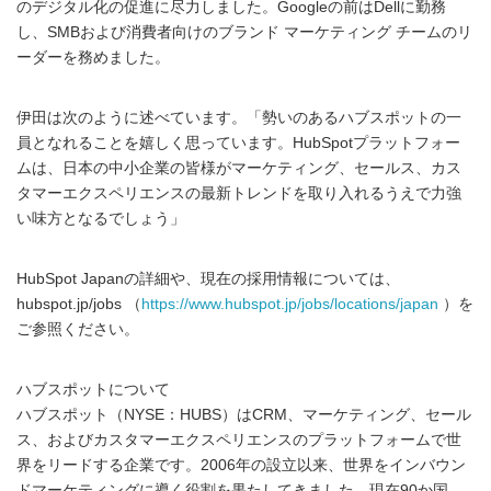
のデジタル化の促進に尽力しました。Googleの前はDellに勤務
し、SMBおよび消費者向けのブランド マーケティング チームのリ
ーダーを務めました。
伊田は次のように述べています。「勢いのあるハブスポットの一
員となれることを嬉しく思っています。HubSpotプラットフォー
ムは、日本の中小企業の皆様がマーケティング、セールス、カス
タマーエクスペリエンスの最新トレンドを取り入れるうえで力強
い味方となるでしょう」
HubSpot Japanの詳細や、現在の採用情報については、
hubspot.jp/jobs （
https://www.hubspot.jp/jobs/locations/japan
）を
ご参照ください。
ハブスポットについて
ハブスポット（NYSE：HUBS）はCRM、マーケティング、セール
ス、およびカスタマーエクスペリエンスのプラットフォームで世
界をリードする企業です。2006年の設立以来、世界をインバウン
ドマーケティングに導く役割を果たしてきました。現在90か国