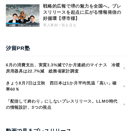
戦略的広報で堺の魅力を全国へ。プレ
スリリースを起点に広がる情報発信の
好循環【堺市様】
導入事例一覧を見る
汐留PR塾
6月の消費支出、実質3.3%減で7か月連続のマイナス 冷暖
房用器具は22.7%減 総務省家計調査
きょう8月7日は立秋 西日本は1か月平均気温「高い」確
率60％
「配信して終わり」にしないプレスリリース。LLMO時代
の情報設計、3つの視点