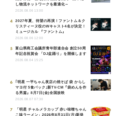
し物流ネットワークを最適化～
2026.08.06 13:00
4
2027年夏、待望の再演！ファントム＆ク
リスティーヌ役のWキャスト4名が決定！
ミュージカル 『ファントム』
2026.08.06 12:00
5
富山県商工会議所青年部連合会 創立50周
年記念祝賀会 「DJ盆踊り」を開催します
2026.08.04 15:25
6
｢明星 一平ちゃん夜店の焼そば 袋 からし
マヨ付 5食パック｣新TV-CM『袋めんを作
る男篇』8月7日(金)全国放映
2026.08.07 07:30
7
「明星 チャルメラカップ 赤い味噌ちゃん
こ味ラーメン」2026年8月31日(月)新発