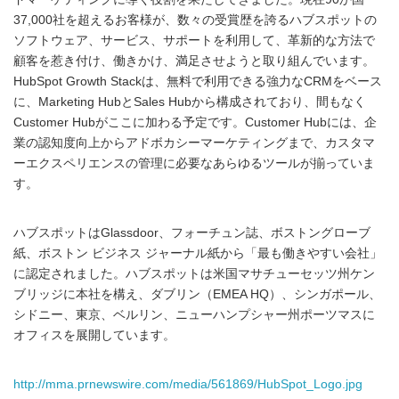
37,000社を超えるお客様が、数々の受賞歴を誇るハブスポットの
ソフトウェア、サービス、サポートを利用して、革新的な方法で
顧客を惹き付け、働きかけ、満足させようと取り組んでいます。
HubSpot Growth Stackは、無料で利用できる強力なCRMをベース
に、Marketing HubとSales Hubから構成されており、間もなく
Customer Hubがここに加わる予定です。Customer Hubには、企
業の認知度向上からアドボカシーマーケティングまで、カスタマ
ーエクスペリエンスの管理に必要なあらゆるツールが揃っていま
す。
ハブスポットはGlassdoor、フォーチュン誌、ボストングローブ
紙、ボストン ビジネス ジャーナル紙から「最も働きやすい会社」
に認定されました。ハブスポットは米国マサチューセッツ州ケン
ブリッジに本社を構え、ダブリン（EMEA HQ）、シンガポール、
シドニー、東京、ベルリン、ニューハンプシャー州ポーツマスに
オフィスを展開しています。
http://mma.prnewswire.com/media/561869/HubSpot_Logo.jpg