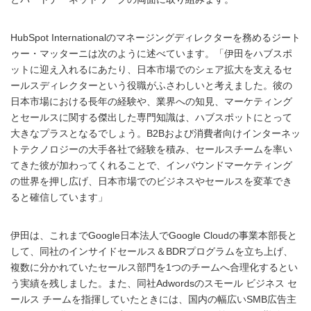
HubSpot Internationalのマネージングディレクターを務めるジート
ゥー・マッターニは次のように述べています。「伊田をハブスポ
ットに迎え入れるにあたり、日本市場でのシェア拡大を支えるセ
ールスディレクターという役職がふさわしいと考えました。彼の
日本市場における長年の経験や、業界への知見、マーケティング
とセールスに関する傑出した専門知識は、ハブスポットにとって
大きなプラスとなるでしょう。B2Bおよび消費者向けインターネッ
トテクノロジーの大手各社で経験を積み、セールスチームを率い
てきた彼が加わってくれることで、インバウンドマーケティング
の世界を押し広げ、日本市場でのビジネスやセールスを変革でき
ると確信しています」
伊田は、これまでGoogle日本法人でGoogle Cloudの事業本部長と
して、同社のインサイドセールス＆BDRプログラムを立ち上げ、
複数に分かれていたセールス部門を1つのチームへ合理化するとい
う実績を残しました。また、同社Adwordsのスモール ビジネス セ
ールス チームを指揮していたときには、国内の幅広いSMB広告主