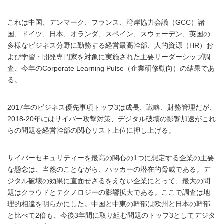
これは中国、デンマーク、フランス、湾岸協力会議（GCC）諸
国、ドイツ、日本、オランダ、スペイン、スウェーデン、英国の
多様なビジネス分野に勤務する経営最高幹部、人的資源（HR）お
よび学習・開発専門家を対象に実施された主要リーダーシップ調
査、今年のCorporate Learning Pulse（企業研修動向）の結果であ
る。
2017年のビジネス優先事項トップ3は成長、戦略、財務管理だが、
2018-20年にはサイバー攻撃対策、デジタル破壊の影響加速がこれ
らの問題を経営幹部の関心リスト上位に押し上げる。
サイバーセキュリティーを最高の関心の1つに想定する企業の主要
な懸念は、当然のことながら、ハッカーの潜在的脅威である。デ
ジタル破壊の効果に直面せざるをえない企業にとって、最大の問
題はクラウドとテクノロジーの影響拡大である。ここで調査は地
理的相違を明らかにした。中国と中東の幹部は欧州と日本の幹部
と比べて2倍も、今後3年間に取り組む問題のトップ3としてデジタ