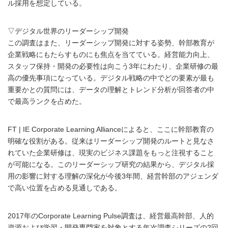
ル採用を想定している。
▽デジタル世界のリーダーシップ開発
この調査はまた、リーダーシップ開発に対する姿勢、幹部教育が
企業戦略にもたらすものにも焦点を当てている。経営能力向上、
スタッフ保持・開発の必要性は向こう3年にわたり、企業研修の最
高の優先事項になっている。デジタル戦略の中でどの要素が最も
重要かとの質問には、データの理解とトレンド分析が回答者の中
で最高ランクを占めた。
FT | IE Corporate Learning Allianceによると、ここに幹部教育の
明確な役割がある。従来はリーダーシップ開発のルートと見なさ
れていた企業研修は、現実のビジネス課題をもっと注視すること
が可能になる。このリーダーシップ研究の結果から、デジタル採
用の影響に対する理解の深化が今後3年間、経営幹部のアジェンダ
で高い位置を占める見通しである。
2017年のCorporate Learning Pulse調査は、経営最高幹部、人的
資源および学習・開発専門家を対象とする年次調査シリーズの2回