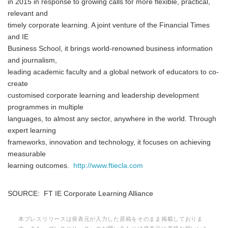
in 2015 in response to growing calls for more flexible, practical,
relevant and
timely corporate learning. A joint venture of the Financial Times
and IE
Business School, it brings world-renowned business information
and journalism,
leading academic faculty and a global network of educators to co-
create
customised corporate learning and leadership development
programmes in multiple
languages, to almost any sector, anywhere in the world. Through
expert learning
frameworks, innovation and technology, it focuses on achieving
measurable
learning outcomes.
http://www.ftiecla.com
SOURCE: FT IE Corporate Learning Alliance
本プレスリリースは発表元が入力した原稿をそのまま掲載しておりま