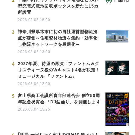
2
型充電式電池回収ボックスを新たに15カ
所設置
2026.08.05 16:00
3
神奈川県厚木市に初の自社運営型物流拠
点が稼働～住宅資材物流を集約・効率化
し物流ネットワークを最適化～
2026.08.06 13:00
4
2027年夏、待望の再演！ファントム＆ク
リスティーヌ役のWキャスト4名が決定！
ミュージカル 『ファントム』
2026.08.06 12:00
5
富山県商工会議所青年部連合会 創立50周
年記念祝賀会 「DJ盆踊り」を開催します
2026.08.04 15:25
｢明星 一平ちゃん夜店の焼そば 袋 からし