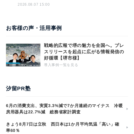
2026.08.07 15:00
お客様の声・活用事例
戦略的広報で堺の魅力を全国へ。プレ
スリリースを起点に広がる情報発信の
好循環【堺市様】
導入事例一覧を見る
汐留PR塾
6月の消費支出、実質3.3%減で7か月連続のマイナス 冷暖
房用器具は22.7%減 総務省家計調査
きょう8月7日は立秋 西日本は1か月平均気温「高い」確
率60％