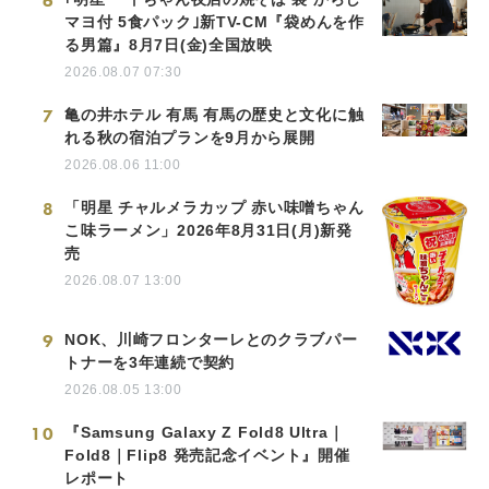
6
マヨ付 5食パック｣新TV-CM『袋めんを作
る男篇』8月7日(金)全国放映
2026.08.07 07:30
7
亀の井ホテル 有馬 有馬の歴史と文化に触
れる秋の宿泊プランを9月から展開
2026.08.06 11:00
8
「明星 チャルメラカップ 赤い味噌ちゃん
こ味ラーメン」2026年8月31日(月)新発
売
2026.08.07 13:00
9
NOK、川崎フロンターレとのクラブパー
トナーを3年連続で契約
2026.08.05 13:00
10
『Samsung Galaxy Z Fold8 Ultra｜
Fold8｜Flip8 発売記念イベント』開催
レポート