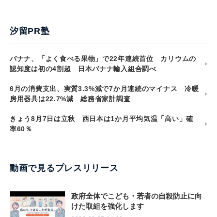
汐留PR塾
バナナ、「よく食べる果物」で22年連続首位 カリウムの
認知度は初の4割超 日本バナナ輸入組合調べ
6月の消費支出、実質3.3%減で7か月連続のマイナス 冷暖
房用器具は22.7%減 総務省家計調査
きょう8月7日は立秋 西日本は1か月平均気温「高い」確
率60％
動画で見るプレスリリース
政府全体でこども・若者の自殺防止に向
けた取組を強化します