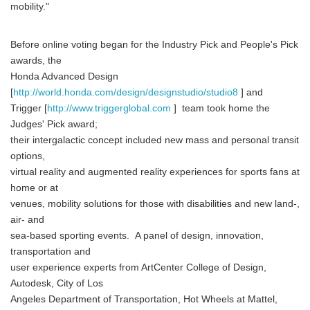
mobility."
Before online voting began for the Industry Pick and People's Pick
awards, the
Honda Advanced Design
[
http://world.honda.com/design/designstudio/studio8
] and
Trigger [
http://www.triggerglobal.com
] team took home the
Judges' Pick award;
their intergalactic concept included new mass and personal transit
options,
virtual reality and augmented reality experiences for sports fans at
home or at
venues, mobility solutions for those with disabilities and new land-,
air- and
Japanese
sea-based sporting events. A panel of design, innovation,
transportation and
user experience experts from ArtCenter College of Design,
Autodesk, City of Los
Angeles Department of Transportation, Hot Wheels at Mattel,