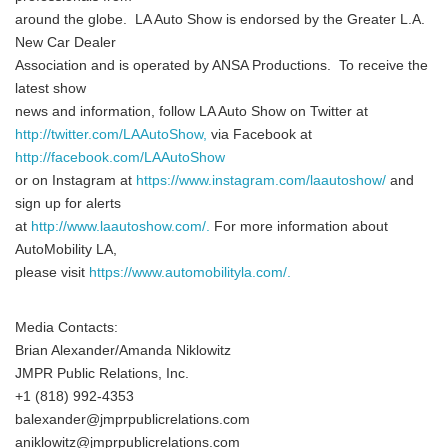
around the globe. LA Auto Show is endorsed by the Greater L.A.
New Car Dealer
Association and is operated by ANSA Productions. To receive the
latest show
news and information, follow LA Auto Show on Twitter at
http://twitter.com/LAAutoShow,
via Facebook at
http://facebook.com/LAAutoShow
or on Instagram at
https://www.instagram.com/laautoshow/
and
sign up for alerts
at
http://www.laautoshow.com/.
For more information about
AutoMobility LA,
please visit
https://www.automobilityla.com/.
Media Contacts:
Brian Alexander/Amanda Niklowitz
JMPR Public Relations, Inc.
+1 (818) 992-4353
balexander@jmprpublicrelations.com
aniklowitz@jmprpublicrelations.com