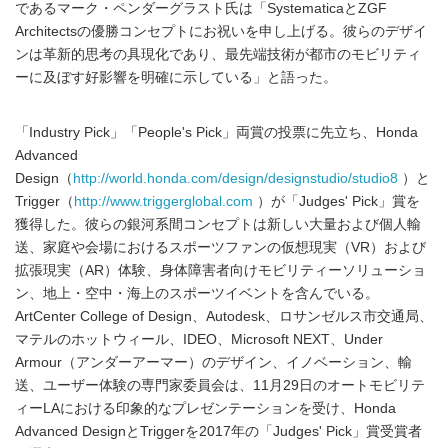
であるマーク・ペンダーグラスト氏は「SystematicaとZGF
Architectsの優勝コンセプトにお祝いを申し上げる。彼らのデザイ
ンは革新的思考の具現化であり、最先端技術が都市のモビリティ
ーに及ぼす好影響を明確に示している」と語った。
「Industry Pick」「People's Pick」両賞の投票に先立ち、Honda
Advanced
Design（
http://world.honda.com/design/designstudio/studio8
）と
Trigger（
http://www.triggerglobal.com
）が「Judges' Pick」賞を
獲得した。彼らの銀河系間コンセプトは新しい大量および個人輸
送、家庭や会場におけるスポーツファンの仮想現実（VR）および
拡張現実（AR）体験、身体障害者向けモビリティーソリューショ
ン、地上・空中・海上のスポーツイベントを含んでいる。
ArtCenter College of Design、Autodesk、ロサンゼルス市交通局、
マテルのホットウィール、IDEO、Microsoft NEXT、Under
Armour（アンダーアーマー）のデザイン、イノベーション、輸
送、ユーザー体験の専門家委員会は、11月29日のオートモビリテ
ィーLAにおける印象的なプレゼンテーションを受け、Honda
Advanced DesignとTriggerを2017年の「Judges' Pick」賞受賞者