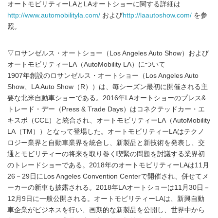
オートモビリティーLAとLAオートショーに関する詳細は
http://www.automobilityla.com/
および
http://laautoshow.com/
を参
照。
▽ロサンゼルス・オートショー（Los Angeles Auto Show）および
オートモビリティーLA（AutoMobility LA）について
1907年創設のロサンゼルス・オートショー（Los Angeles Auto
Show、LA Auto Show（R））は、毎シーズン最初に開催される主
要な北米自動車ショーである。2016年LAオートショーのプレス&
トレード・デー（Press & Trade Days）はコネクテッドカー・エ
キスポ（CCE）と統合され、オートモビリティーLA（AutoMobility
LA（TM））となって登場した。オートモビリティーLAはテクノ
ロジー業界と自動車業界を統合し、新製品と新技術を発表し、交
通とモビリティーの将来を取り巻く喫緊の問題を討議する業界初
のトレードショーである。2018年のオートモビリティーLAは11月
26－29日にLos Angeles Convention Centerで開催され、併せてメ
ーカーの新車も披露される。2018年LAオートショーは11月30日－
12月9日に一般公開される。オートモビリティーLAは、新興自動
車企業がビジネスを行い、画期的な新製品を公開し、世界中から