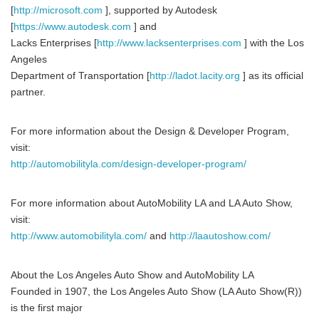
[
http://microsoft.com
], supported by Autodesk
[
https://www.autodesk.com
] and
Lacks Enterprises [
http://www.lacksenterprises.com
] with the Los
Angeles
Department of Transportation [
http://ladot.lacity.org
] as its official
partner.
For more information about the Design & Developer Program,
visit:
http://automobilityla.com/design-developer-program/
For more information about AutoMobility LA and LA Auto Show,
visit:
http://www.automobilityla.com/
and
http://laautoshow.com/
About the Los Angeles Auto Show and AutoMobility LA
Founded in 1907, the Los Angeles Auto Show (LA Auto Show(R))
is the first major