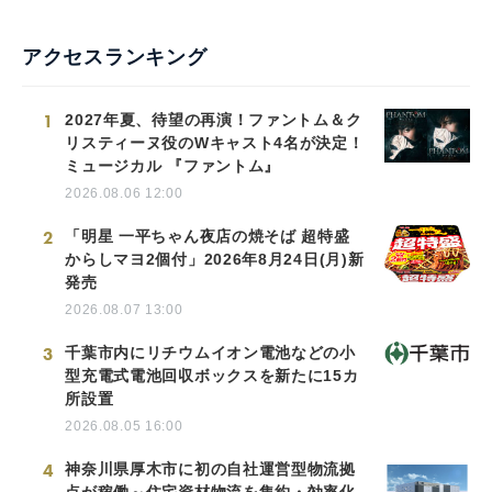
アクセスランキング
1
2027年夏、待望の再演！ファントム＆ク
リスティーヌ役のWキャスト4名が決定！
ミュージカル 『ファントム』
2026.08.06 12:00
2
「明星 一平ちゃん夜店の焼そば 超特盛
からしマヨ2個付」2026年8月24日(月)新
発売
2026.08.07 13:00
3
千葉市内にリチウムイオン電池などの小
型充電式電池回収ボックスを新たに15カ
所設置
2026.08.05 16:00
4
神奈川県厚木市に初の自社運営型物流拠
点が稼働～住宅資材物流を集約・効率化