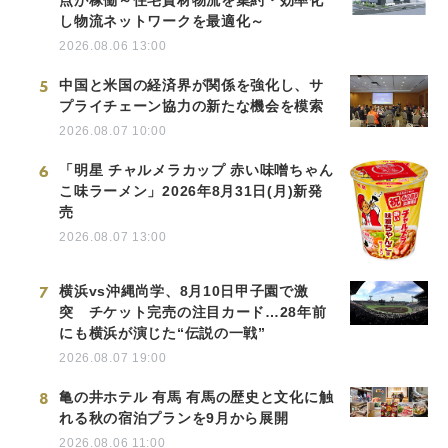
し物流ネットワークを最適化～
2026.08.06 13:00
5
中国と米国の経済界が関係を強化し、サ
プライチェーン協力の新たな機会を模索
2026.08.07 10:00
6
「明星 チャルメラカップ 赤い味噌ちゃん
こ味ラーメン」2026年8月31日(月)新発
売
2026.08.07 13:00
7
横浜vs沖縄尚学、8月10日甲子園で激
突 チケット完売の注目カード…28年前
にも横浜が演じた“伝説の一戦”
2026.08.07 19:00
8
亀の井ホテル 有馬 有馬の歴史と文化に触
れる秋の宿泊プランを9月から展開
2026.08.06 11:00