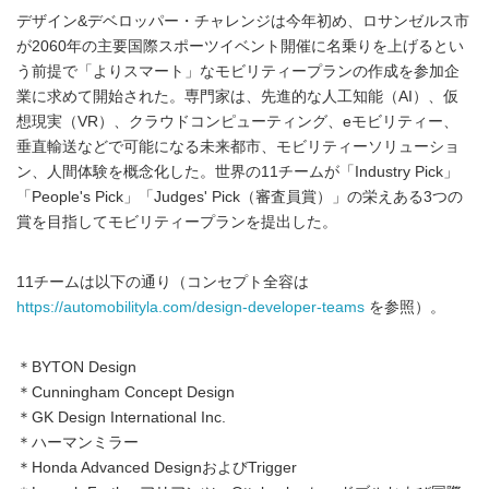
デザイン&デベロッパー・チャレンジは今年初め、ロサンゼルス市
が2060年の主要国際スポーツイベント開催に名乗りを上げるとい
う前提で「よりスマート」なモビリティープランの作成を参加企
業に求めて開始された。専門家は、先進的な人工知能（AI）、仮
想現実（VR）、クラウドコンピューティング、eモビリティー、
垂直輸送などで可能になる未来都市、モビリティーソリューショ
ン、人間体験を概念化した。世界の11チームが「Industry Pick」
「People's Pick」「Judges' Pick（審査員賞）」の栄えある3つの
賞を目指してモビリティープランを提出した。
11チームは以下の通り（コンセプト全容は
https://automobilityla.com/design-developer-teams
を参照）。
＊BYTON Design
＊Cunningham Concept Design
＊GK Design International Inc.
＊ハーマンミラー
＊Honda Advanced DesignおよびTrigger