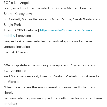
ZGF's Los Angeles
team, which included Bezalel Ho, Brittany Mather, Jonathan
Sharp, Kelsey Lew,
Liz Corkett, Marisa Keckeisen, Oscar Ramos, Sarah Winters and
Suejin Park.
Their LA 2060 website [
https://www.la2060-zgf.com/smart-
mobility
] provides a
deeper look at new vehicles, fantastical sports and smarter
venues, including
the L.A. Coliseum.
"We congratulate the winning concepts from Systematica and
ZGF Architects,"
said Mark Pendergrast, Director Product Marketing for Azure IoT
at Microsoft.
"Their designs are the embodiment of innovative thinking and
clearly
demonstrate the positive impact that cutting technology can have
on urban