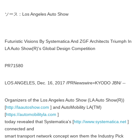
ソース：Los Angeles Auto Show
Futuristic Visions By Systematica And ZGF Architects Triumph In
LA Auto Show(R)'s Global Design Competition
PR71580
LOS ANGELES, Dec. 16, 2017 /PRNewswire=KYODO JBN/ --
Organizers of the Los Angeles Auto Show (LA Auto Show(R))
[
http://laautoshow.com
] and AutoMobility LA(TM)
[
https://automobilityla.com
]
today revealed that Systematica's [
http://www.systematica.net
]
connected and
smart transport network concept won them the Industry Pick