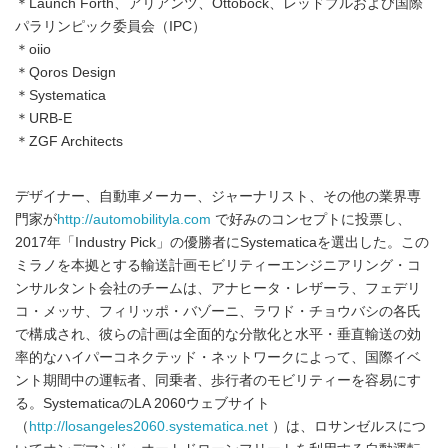
＊Launch Forth、アリアンツ、Ottobock、レッドブルおよび国際
パラリンピック委員会（IPC）
＊oiio
＊Qoros Design
＊Systematica
＊URB-E
＊ZGF Architects
デザイナー、自動車メーカー、ジャーナリスト、その他の業界専
門家が
http://automobilityla.com
で好みのコンセプトに投票し、
2017年「Industry Pick」の優勝者にSystematicaを選出した。この
ミラノを本拠とする輸送計画モビリティーエンジニアリング・コ
ンサルタント会社のチームは、アナヒータ・レザーラ、フェデリ
コ・メッサ、フィリッポ・バゾーニ、ラワド・チョウバシの各氏
で構成され、彼らの計画は全面的な分散化と水平・垂直輸送の効
率的なハイパーコネクテッド・ネットワークによって、国際イベ
ント期間中の運転者、同乗者、歩行者のモビリティーを容易にす
る。SystematicaのLA 2060ウェブサイト
（
http://losangeles2060.systematica.net
）は、ロサンゼルスにつ