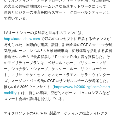
いてオンデマンド・オートドローンフリートを利用する自動運転
の大量公共輸送機関のシームレスな高速ネットワークによって、
住民とビジターの便宜を図るスマート・グローバルシティーとし
て描いている。
LAオートショーの参加者と世界中のファンには、
http://laautoshow.com
で好みのコンセプトに投票するチャンスが
与えられた。国際的な建築、設計、計画企業のZGF Architectsが磁
気浮揚レーン、レベル8の自動運転車両、変形構造を活用する多層
階輸送システムで最多得票し「People's Pick」賞を獲得した。そ
のモビリティープランは、ベゼレル・ホー、ブリタニー・マザ
ー、ジョナサン・シャープ、ケルシー・ルー、リウ・コーケッ
ト、マリサ・ケケイセン、オスカー・ラモス、サラ・ウィンター
ズ、スージン・パク各氏のZGFロサンゼルスチームが考案した。
彼らのLA 2060ウェブサイト（
https://www.la2060-zgf.com/smart-
mobility
）は、新しい車両、空想的スポーツ、LAコロシアムなど
スマート会場の詳細を提供している。
マイクロソフトのAzure IoT製品マーケティング担当ディレクター