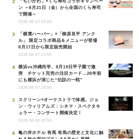
2
「ちいかわ」×くら寿司コラボキャンペー
ン ～8月21日（金）から全国のくら寿司
で開催～
2026.08.10 10:00
3
「横濱ハーバー」×「柳原良平 アンク
ル」 限定コラボ商品＆メニューが登場
8月17日から限定販売開始
2026.08.07 13:00
4
横浜vs沖縄尚学、8月10日甲子園で激
突 チケット完売の注目カード…28年前
にも横浜が演じた“伝説の一戦”
2026.08.07 19:00
5
スクリーン×オーケストラで体感。ジョ
ン・ウィリアムズ：シネマ・スペクタキ
ュラー・コンサート開催決定！
2026.08.08 10:00
6
亀の井ホテル 有馬 有馬の歴史と文化に触
れる秋の宿泊プランを9月から展開