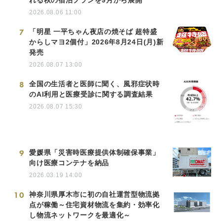
2026.08.06 11:00
7
「明星 一平ちゃん夜店の焼そば 超特盛
からしマヨ2個付」2026年8月24日(月)新
発売
2026.08.07 13:00
8
全国の生活者と医師に聞く、風邪症状時
のAI利用と医療受診に関する調査結果
2026.08.07 15:30
9
愛媛県「災害時医療提供体制確保事業」
向け医療コンテナを納品
2026.03.19 14:00
10
神奈川県厚木市に初の自社運営型物流拠
点が稼働～住宅資材物流を集約・効率化
し物流ネットワークを最適化～