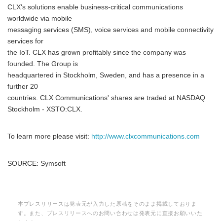
CLX's solutions enable business-critical communications
worldwide via mobile
messaging services (SMS), voice services and mobile connectivity
services for
the IoT. CLX has grown profitably since the company was
English
founded. The Group is
headquartered in Stockholm, Sweden, and has a presence in a
further 20
countries. CLX Communications' shares are traded at NASDAQ
Stockholm - XSTO:CLX.
To learn more please visit:
http://www.clxcommunications.com
SOURCE: Symsoft
本プレスリリースは発表元が入力した原稿をそのまま掲載しておりま
す。また、プレスリリースへのお問い合わせは発表元に直接お願いいた