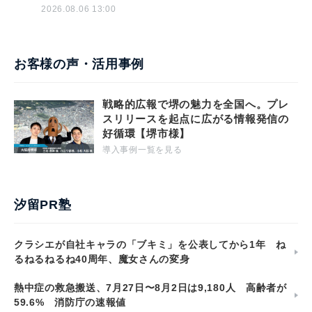
2026.08.06 13:00
お客様の声・活用事例
戦略的広報で堺の魅力を全国へ。プレ
スリリースを起点に広がる情報発信の
好循環【堺市様】
導入事例一覧を見る
汐留PR塾
クラシエが自社キャラの「ブキミ」を公表してから1年 ね
るねるねるね40周年、魔女さんの変身
熱中症の救急搬送、7月27日〜8月2日は9,180人 高齢者が
59.6% 消防庁の速報値