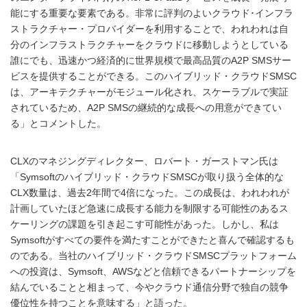
能にする重要な要素である。非常に評判のよいクラウド･インフラ
ストラクチャー・プロバイダーを利用することで、われわれは自
分のインフラストラクチャーをクラウドに移動しようとしている
誰にでも、迅速かつ経済的に世界規模で最高品質のA2P SMSサー
ビスを提供することができる。このハイブリッド・クラウドSMSC
は、アーキテクチャーがモジュール化され、スケーラブルで実証
されているため、A2P SMSの継続的な成長への用意ができてい
る」とコメントした。
CLXのマネジングディレクター、ロバート・ガーストマン氏は
「Symsoftのハイブリッド・クラウドSMSCが取り扱う全体的な
CLX数量は、過去2年間で4倍になった。この成長は、われわれが
計画していたほど急速に成長する能力を制限する可能性のあるス
ケーリングの課題を引き起こす可能性があった。しかし、私は
Symsoftがすべての要件を満たすことができたと喜んで確認するも
のである。当社のハイブリッド・クラウドSMSCプラットフォーム
への投資は、Symsoft、AWSなどと信頼できるパートナーシップを
結んでいることと相まって、今やクラウド通信分野で独自の競争
優位性を持つことを意味する」と語った。