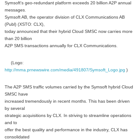
Symsoft's geo-redundant platform exceeds 20 billion A2P annual
messages.
Symsoft AB, the operator division of CLX Communications AB
(Publ) (XSTO: CLX),
today announced that their hybrid Cloud SMSC now carries more
than 20 billion
A2P SMS transactions annually for CLX Communications.
(Logo:
http://mma.prnewswire.com/media/491807/Symsoft_Logo.jpg
)
The A2P SMS traffic volumes carried by the Symsoft hybrid Cloud
SMSC have
increased tremendously in recent months. This has been driven
by several
strategic acquisitions by CLX. In striving to streamline operations
and to
offer the best quality and performance in the industry, CLX has
consolidated