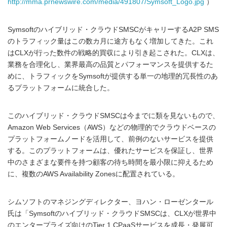
http://mma.prnewswire.com/media/491807/Symsoft_Logo.jpg
）
Symsoftのハイブリッド・クラウドSMSCがキャリーするA2P SMS
のトラフィック量はこの数カ月に途方もなく増加してきた。これ
はCLXが行った数件の戦略的買収により引き起こされた。CLXは、
業務を合理化し、業界最高の品質とパフォーマンスを提供するた
めに、トラフィックをSymsoftが提供する単一の地理的冗長性のあ
るプラットフォームに統合した。
このハイブリッド・クラウドSMSCは今までに類を見ないもので、
Amazon Web Services（AWS）などの物理的でクラウドベースの
プラットフォームノードを活用して、前例のないサービスを提供
する。このプラットフォームは、優れたサービスを保証し、世界
中のさまざまな要件を持つ顧客の待ち時間を最小限に抑えるため
に、複数のAWS Availability Zonesに配置されている。
シムソフトのマネジングディレクター、ヨハン・ローゼンタール
氏は「Symsoftのハイブリッド・クラウドSMSCは、CLXが世界中
のエンタープライズ向けのTier 1 CPaaSサービスを成長・発展可