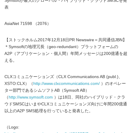
Symsoftが最大のグローバル・ハイブリッド・クラウドSMSCを発
表
AsiaNet 71598 （2076）
【ストックホルム2017年12月18日PR Newswire＝共同通信JBN】
＊Symsoftの地理冗長（geo-redundant）プラットフォームの
A2P（アプリケーション・個人間）年間メッセージは200億通を超
える。
CLXコミュニケーションズ（CLX Communications AB (publ.)、
XSTO:CLX）（
http://www.clxcommunications.com/
）のオペレー
ター部門であるシムソフトAB（Symsoft AB）
（
http://www.symsoft.com
）は18日、同社のハイブリッド・クラ
ウドSMSCはいまやCLXコミュニケーションズ向けに年間200億通
以上のA2P SMS処理を行っていると発表した。
（Logo: