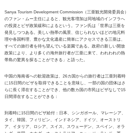
Sanya Tourism Development Commission（三亜観光開発委員会）
のファン・ムー主任によると、観光客増加は同地域のインフラへ
の投資とビザ政策緩和によるという。ファン氏は「世界は三亜を
発見しつつある。美しい熱帯の風景、信じられないほどの地元料
理や各国料理、豊かな文化遺産に簡単にアクセスできる三亜は、
すべての旅行者を待ち望んでいる楽園である。政府の新しい開放
政策により、より多くの海外旅行者が三亜に来て、われわれの熱
帯島の驚異を探ることができる」と語った。
中国の海南省への歓迎政策は、26カ国からの旅行者は三亜到着時
に15日間のビザを取得できることを意味し、一部の国の団体はさ
らに長く滞在することができ、他の数カ国の市民はビザなしで15
日間滞在することができる：
到着時に15日間のビザ給付：日本、シンガポール、マレーシア、
タイ、韓国、フィリピン、インドネシア、ドイツ、オーストリ
ア、イタリア、ロシア、スイス、スウェーデン、スペイン、オラ