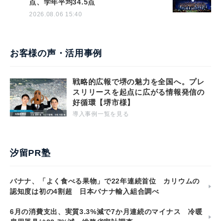
点、学年平均34.5点
2026.08.06 15:40
お客様の声・活用事例
戦略的広報で堺の魅力を全国へ。プレ
スリリースを起点に広がる情報発信の
好循環【堺市様】
導入事例一覧を見る
汐留PR塾
バナナ、「よく食べる果物」で22年連続首位 カリウムの
認知度は初の4割超 日本バナナ輸入組合調べ
6月の消費支出、実質3.3%減で7か月連続のマイナス 冷暖