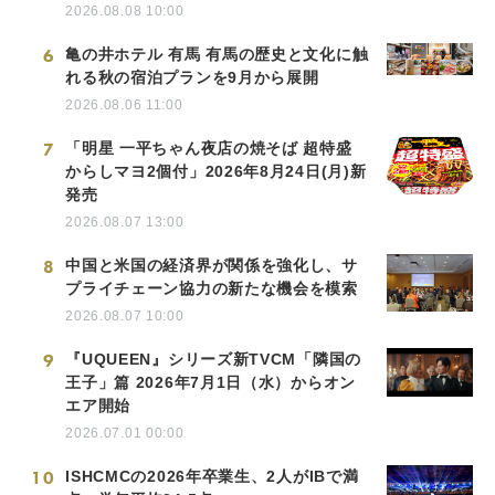
2026.08.08 10:00
6
亀の井ホテル 有馬 有馬の歴史と文化に触
れる秋の宿泊プランを9月から展開
2026.08.06 11:00
7
「明星 一平ちゃん夜店の焼そば 超特盛
からしマヨ2個付」2026年8月24日(月)新
発売
2026.08.07 13:00
8
中国と米国の経済界が関係を強化し、サ
プライチェーン協力の新たな機会を模索
2026.08.07 10:00
9
『UQUEEN』シリーズ新TVCM「隣国の
王子」篇 2026年7月1日（水）からオン
エア開始
2026.07.01 00:00
10
ISHCMCの2026年卒業生、2人がIBで満