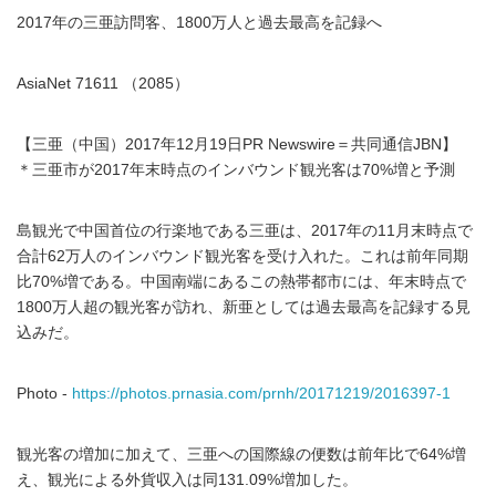
2017年の三亜訪問客、1800万人と過去最高を記録へ
AsiaNet 71611 （2085）
【三亜（中国）2017年12月19日PR Newswire＝共同通信JBN】
＊三亜市が2017年末時点のインバウンド観光客は70%増と予測
島観光で中国首位の行楽地である三亜は、2017年の11月末時点で
合計62万人のインバウンド観光客を受け入れた。これは前年同期
比70%増である。中国南端にあるこの熱帯都市には、年末時点で
1800万人超の観光客が訪れ、新亜としては過去最高を記録する見
込みだ。
Photo -
https://photos.prnasia.com/prnh/20171219/2016397-1
観光客の増加に加えて、三亜への国際線の便数は前年比で64%増
え、観光による外貨収入は同131.09%増加した。