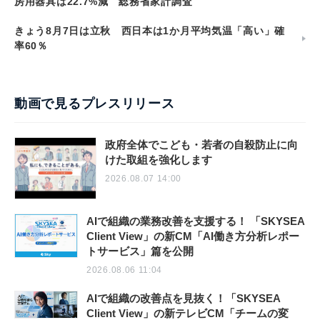
房用器具は22.7%減 総務省家計調査
きょう8月7日は立秋 西日本は1か月平均気温「高い」確
率60％
動画で見るプレスリリース
政府全体でこども・若者の自殺防止に向
けた取組を強化します
2026.08.07 14:00
AIで組織の業務改善を支援する！ 「SKYSEA
Client View」の新CM「AI働き方分析レポー
トサービス」篇を公開
2026.08.06 11:04
AIで組織の改善点を見抜く！「SKYSEA
Client View」の新テレビCM「チームの変