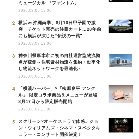
ミュージカル 『ファントム』
2026.08.06 12:00
2
横浜vs沖縄尚学、8月10日甲子園で激
突 チケット完売の注目カード…28年前
にも横浜が演じた“伝説の一戦”
2026.08.07 19:00
3
神奈川県厚木市に初の自社運営型物流拠
点が稼働～住宅資材物流を集約・効率化
し物流ネットワークを最適化～
2026.08.06 13:00
4
「横濱ハーバー」×「柳原良平 アンク
ル」 限定コラボ商品＆メニューが登場
8月17日から限定販売開始
2026.08.07 13:00
5
スクリーン×オーケストラで体感。ジョ
ン・ウィリアムズ：シネマ・スペクタキ
ュラー・コンサート開催決定！