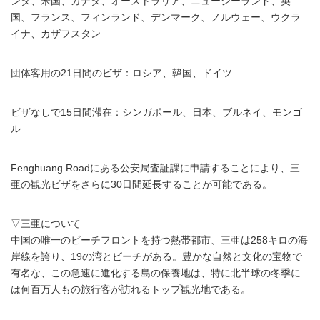
ンダ、米国、カナダ、オーストラリア、ニュージーランド、英
国、フランス、フィンランド、デンマーク、ノルウェー、ウクラ
イナ、カザフスタン
団体客用の21日間のビザ：ロシア、韓国、ドイツ
ビザなしで15日間滞在：シンガポール、日本、ブルネイ、モンゴ
ル
Fenghuang Roadにある公安局査証課に申請することにより、三
亜の観光ビザをさらに30日間延長することが可能である。
▽三亜について
中国の唯一のビーチフロントを持つ熱帯都市、三亜は258キロの海
岸線を誇り、19の湾とビーチがある。豊かな自然と文化の宝物で
有名な、この急速に進化する島の保養地は、特に北半球の冬季に
は何百万人もの旅行客が訪れるトップ観光地である。