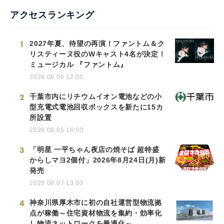
アクセスランキング
1
2027年夏、待望の再演！ファントム＆ク
リスティーヌ役のWキャスト4名が決定！
ミュージカル 『ファントム』
2026.08.06 12:00
2
千葉市内にリチウムイオン電池などの小
型充電式電池回収ボックスを新たに15カ
所設置
2026.08.05 16:00
3
「明星 一平ちゃん夜店の焼そば 超特盛
からしマヨ2個付」2026年8月24日(月)新
発売
2026.08.07 13:00
4
神奈川県厚木市に初の自社運営型物流拠
点が稼働～住宅資材物流を集約・効率化
し物流ネットワークを最適化～