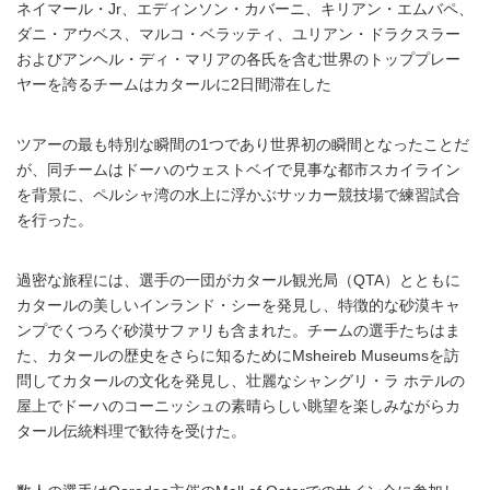
ネイマール・Jr、エディンソン・カバーニ、キリアン・エムバペ、
ダニ・アウベス、マルコ・ベラッティ、ユリアン・ドラクスラー
およびアンヘル・ディ・マリアの各氏を含む世界のトッププレー
ヤーを誇るチームはカタールに2日間滞在した
ツアーの最も特別な瞬間の1つであり世界初の瞬間となったことだ
が、同チームはドーハのウェストベイで見事な都市スカイライン
を背景に、ペルシャ湾の水上に浮かぶサッカー競技場で練習試合
を行った。
過密な旅程には、選手の一団がカタール観光局（QTA）とともに
カタールの美しいインランド・シーを発見し、特徴的な砂漠キャ
ンプでくつろぐ砂漠サファリも含まれた。チームの選手たちはま
た、カタールの歴史をさらに知るためにMsheireb Museumsを訪
問してカタールの文化を発見し、壮麗なシャングリ・ラ ホテルの
屋上でドーハのコーニッシュの素晴らしい眺望を楽しみながらカ
タール伝統料理で歓待を受けた。