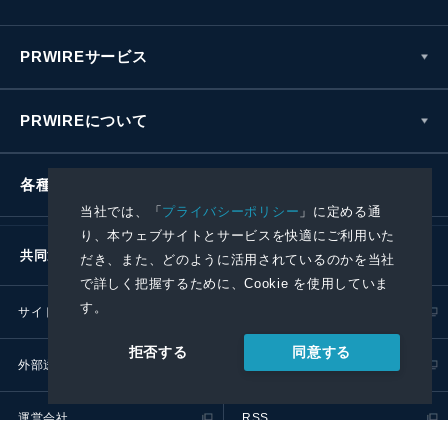
PRWIREサービス
PRWIREについて
各種お問い合わせ
当社では、「
プライバシーポリシー
」に定める通
り、本ウェブサイトとサービスを快適にご利用いた
共同通信社グループ
だき、また、どのように活用されているのかを当社
で詳しく把握するために、Cookie を使用していま
す。
サイトポリシー
プライバシーポリシー
同意する
拒否する
外部送信ポリシー
プレスリリース取扱基準
運営会社
RSS