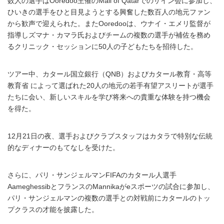
数人の選手はOoredoo主催のMall of Qatarでのサイン会に参加し、
ひいきの選手をひと目見ようとする興奮した数百人の地元ファン
から歓声で迎えられた。またOoredooは、ウナイ・エメリ監督が
指導しズマナ・カマラ氏およびチームの複数の選手が補佐を務め
るクリニック・セッションに50人の子どもたちを招待した。
ツアー中、カタール国立銀行（QNB）およびカタール教育・高等
教育省 によって選ばれた20人の地元の若手有望アスリートが選手
たちに会い、新しいスキルを学び将来への貴重な体験を持つ機会
を得た。
12月21日の夜、選手およびクラブスタッフはカタラで特別な伝統
的なディナーのもてなしを受けた。
さらに、パリ・サンジェルマンFIFAのカタール人選手
AameghessibとフランスのMannikaがeスポーツの試合に参加し、
パリ・サンジェルマンの複数の選手との対戦前にカタールのトッ
プクラスの才能を披露した。