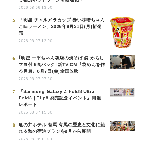
2026.08.06 13:00
5
「明星 チャルメラカップ 赤い味噌ちゃん
こ味ラーメン」2026年8月31日(月)新発
売
2026.08.07 13:00
6
｢明星 一平ちゃん夜店の焼そば 袋 からし
マヨ付 5食パック｣新TV-CM『袋めんを作
る男篇』8月7日(金)全国放映
2026.08.07 07:30
7
『Samsung Galaxy Z Fold8 Ultra｜
Fold8｜Flip8 発売記念イベント』開催
レポート
2026.08.07 15:00
8
亀の井ホテル 有馬 有馬の歴史と文化に触
れる秋の宿泊プランを9月から展開
2026.08.06 11:00