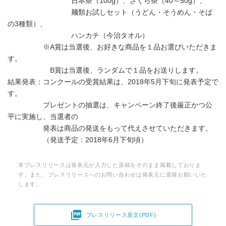
日本茶（100g）、さくら茶（40～50g）、
麺類お試しセット（うどん・そうめん・そば
の3種類）、
ハンカチ（今治タオル）
※A賞は当選後、お好きな商品を１品お選びいただきま
す。
B賞は当選後、ランダムで１品をお送りします。
結果発表：コンクールの受賞結果は、2018年5月下旬に発表予定で
す。
プレゼントの抽選は、キャンペーン終了後厳正かつ公
平に実施し、当選者の
発表は商品の発送をもって代えさせていただきます。
（発送予定：2018年6月下旬頃）
本プレスリリースは発表元が入力した原稿をそのまま掲載しておりま
す。また、プレスリリースへのお問い合わせは発表元に直接お願いいた
します。

プレスリリース原文(PDF)