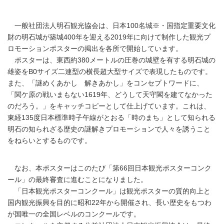
一般社団法人明石観光協会は、日本100名城※・国指定重要文化
財の明石城が築城400年を迎える2019年に向けて制作した観光プ
ロモーションポスターの掲出を各所で開始しています。
ポスターは、東西約380メートルの圧巻の城壁を有する明石城の
雄姿をB0サイズ二連型の横長超大型サイズで表現したものです。
また、「謎めくあかし 解きあかし」をコンセプトワードに、
「関ケ原の戦いまもない1619年、どうして天守閣を建てなかった
のだろう。」をキャッチコピーとして仕上げています。これは、
東経135度日本標準時子午線がとおる「時のまち」として知られる
明石の知られざる歴史の謎解きプロモーションで人々を誘うこと
をねらいとするものです。
なお、本ポスターはこのたび「第66回日本観光ポスターコンク
ール」の最終審査に進むことになりました。
「日本観光ポスターコンクール」は観光ポスターの質的向上と
国内観光振興を目的に昭和22年から開催され、長い歴史をもつわ
が国唯一の全国レベルのコンクールです。