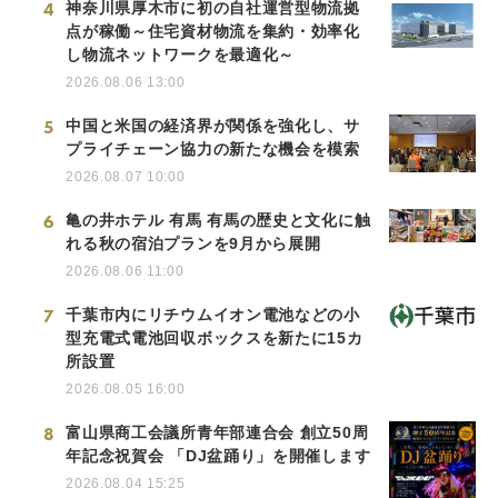
4
神奈川県厚木市に初の自社運営型物流拠
点が稼働～住宅資材物流を集約・効率化
し物流ネットワークを最適化～
2026.08.06 13:00
5
中国と米国の経済界が関係を強化し、サ
プライチェーン協力の新たな機会を模索
2026.08.07 10:00
6
亀の井ホテル 有馬 有馬の歴史と文化に触
れる秋の宿泊プランを9月から展開
2026.08.06 11:00
7
千葉市内にリチウムイオン電池などの小
型充電式電池回収ボックスを新たに15カ
所設置
2026.08.05 16:00
8
富山県商工会議所青年部連合会 創立50周
年記念祝賀会 「DJ盆踊り」を開催します
2026.08.04 15:25