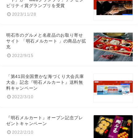
ビリティ賞グランプリを受賞
2023/11/28
Japanese
明石市のグルメと名産品のお取り寄せ
サイト 「明石メルカート 」の商品が拡
充
2022/9/15
English
「第41回全国豊かな海づくり大会兵庫
大会」記念『明石メルカート』送料無
料キャンペーン
2022/3/10
『明石メルカート』オープン記念プレ
ゼントキャンペーン
2022/2/10