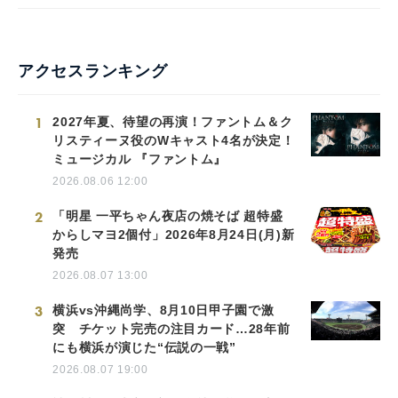
アクセスランキング
1
2027年夏、待望の再演！ファントム＆ク
リスティーヌ役のWキャスト4名が決定！
ミュージカル 『ファントム』
2026.08.06 12:00
2
「明星 一平ちゃん夜店の焼そば 超特盛
からしマヨ2個付」2026年8月24日(月)新
発売
2026.08.07 13:00
3
横浜vs沖縄尚学、8月10日甲子園で激
突 チケット完売の注目カード…28年前
にも横浜が演じた“伝説の一戦”
2026.08.07 19:00