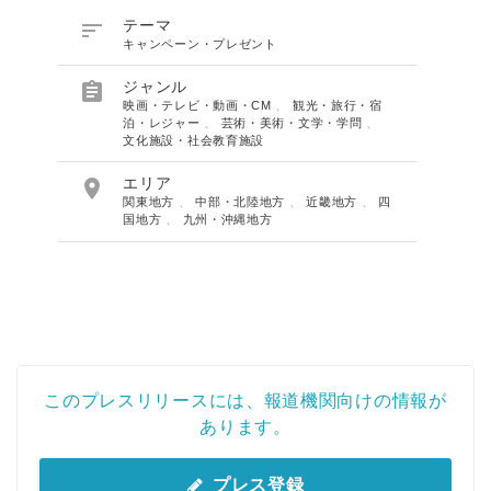

テーマ
キャンペーン・プレゼント

ジャンル
映画・テレビ・動画・CM
、
観光・旅行・宿
泊・レジャー
、
芸術・美術・文学・学問
、
文化施設・社会教育施設

エリア
関東地方
、
中部・北陸地方
、
近畿地方
、
四
国地方
、
九州・沖縄地方
このプレスリリースには、報道機関向けの情報が
あります。
プレス登録