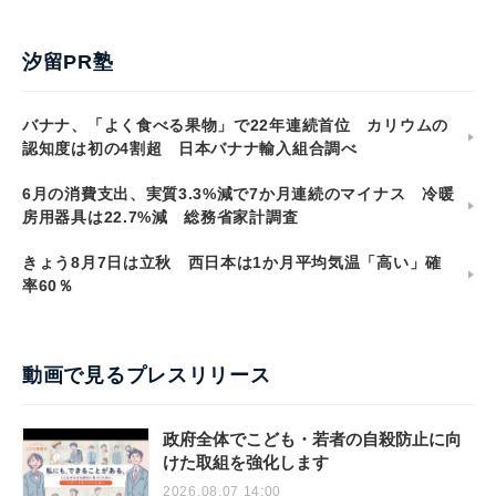
汐留PR塾
バナナ、「よく食べる果物」で22年連続首位 カリウムの
認知度は初の4割超 日本バナナ輸入組合調べ
6月の消費支出、実質3.3%減で7か月連続のマイナス 冷暖
房用器具は22.7%減 総務省家計調査
きょう8月7日は立秋 西日本は1か月平均気温「高い」確
率60％
動画で見るプレスリリース
政府全体でこども・若者の自殺防止に向
けた取組を強化します
2026.08.07 14:00