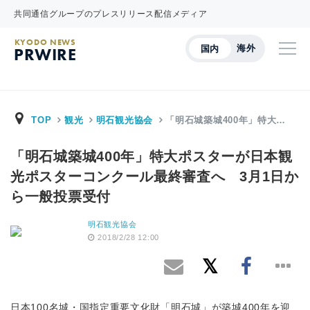
共同通信グループのプレスリリース配信メディア
KYODO NEWS
海外
国内
PRWIRE
TOP
観光
明石観光協会
「明石城築城400年」特大…
「明石城築城400年」特大ポスターが日本観
光ポスターコンクール最終審査へ 3月1日か
ら一般投票受付
明石観光協会
2018/2/28 12:00
日本100名城・国指定重要文化財「明石城」が築城400年を迎