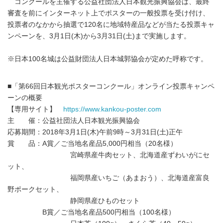
コンクールを主催する公益社団法人日本観光振興協会は、最終
審査を前にインターネット上でポスターの一般投票を受け付け、
投票者のなかから抽選で120名に地域特産品などが当たる投票キャ
ンペーンを、3月1日(木)から3月31日(土)まで実施します。
※日本100名城は公益財団法人日本城郭協会が定めた呼称です。
■「第66回日本観光ポスターコンクール」オンライン投票キャンペ
ーンの概要
【専用サイト】
https://www.kankou-poster.com
主 催：公益社団法人日本観光振興協会
応募期間：2018年3月1日(木)午前9時～3月31日(土)正午
賞 品：A賞／ご当地名産品5,000円相当（20名様）
宮崎県産牛肉セット、北海道産ずわいがにセ
ット、
福岡県産いちご（あまおう）、北海道産富良
野ポークセット、
静岡県産ひものセット
B賞／ご当地名産品500円相当（100名様）