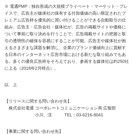
※ 電通PMP：独自形成の大規模プライベート・マーケット・プレ
イスで、広告主が媒体社の保有する付加価値の高い限定されたプ
レミアム広告枠を優先的に買い付けることができる自動取引の仕
組み。広告主・広告会社・媒体社が、広告の掲載サイトや価格に
ついて事前に取り決めを行うことで、広告掲載サイトの把握と取
引の透明性の確保を容易にすることが可能。広告主や媒体社が抱
えるさまざまな課題を解消し、企業のブランド価値向上に貢献す
る日本のインターネット広告市場における新たな取り組みでもあ
る。多くの優良広告枠をそろえており、参画する媒体社は約250社
に上る（2018年2月時点）。
以 上
【リリースに関する問い合わせ先】
株式会社電通 コーポレートコミュニケーション局 広報部
小川、渓 TEL：03-6216-8041
【事業に関する問い合わせ先】