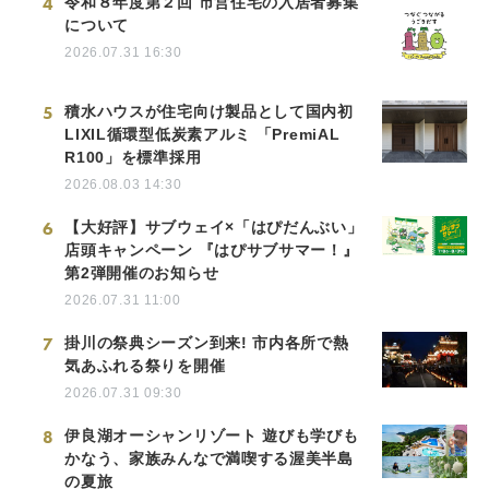
4
令和８年度第２回 市営住宅の入居者募集
について
2026.07.31 16:30
5
積水ハウスが住宅向け製品として国内初
LIXIL循環型低炭素アルミ 「PremiAL
R100」を標準採用
2026.08.03 14:30
6
【大好評】サブウェイ×「はぴだんぶい」
店頭キャンペーン 『はぴサブサマー！』
第2弾開催のお知らせ
2026.07.31 11:00
7
掛川の祭典シーズン到来! 市内各所で熱
気あふれる祭りを開催
2026.07.31 09:30
8
伊良湖オーシャンリゾート 遊びも学びも
かなう、家族みんなで満喫する渥美半島
の夏旅