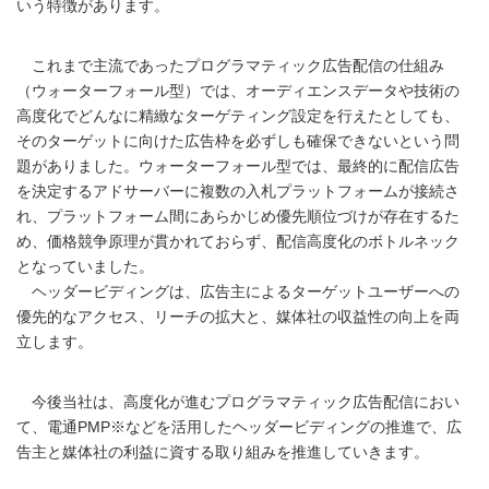
いう特徴があります。
これまで主流であったプログラマティック広告配信の仕組み
（ウォーターフォール型）では、オーディエンスデータや技術の
高度化でどんなに精緻なターゲティング設定を行えたとしても、
そのターゲットに向けた広告枠を必ずしも確保できないという問
題がありました。ウォーターフォール型では、最終的に配信広告
を決定するアドサーバーに複数の入札プラットフォームが接続さ
れ、プラットフォーム間にあらかじめ優先順位づけが存在するた
め、価格競争原理が貫かれておらず、配信高度化のボトルネック
となっていました。
ヘッダービディングは、広告主によるターゲットユーザーへの
優先的なアクセス、リーチの拡大と、媒体社の収益性の向上を両
立します。
今後当社は、高度化が進むプログラマティック広告配信におい
て、電通PMP※などを活用したヘッダービディングの推進で、広
告主と媒体社の利益に資する取り組みを推進していきます。