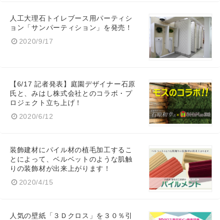
人工大理石トイレブース用パーティシ
ョン「サンパーティション」を発売！
2020/9/17
【6/17 記者発表】庭園デザイナー石原
氏と、みはし株式会社とのコラボ・プ
ロジェクト立ち上げ！
2020/6/12
装飾建材にパイル材の植毛加工するこ
とによって、ベルベットのような肌触
りの装飾材が出来上がります！
2020/4/15
人気の壁紙「３Ｄクロス」を３０％引