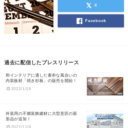
X
Facebook
過去に配信したプレスリリース
和インテリアに適した素朴な風合いの
内装板材「焼き杉板」の販売を開始！
2022/1/18
外装用の不燃装飾建材に大型意匠の面
形品が追加！
2021/11/9