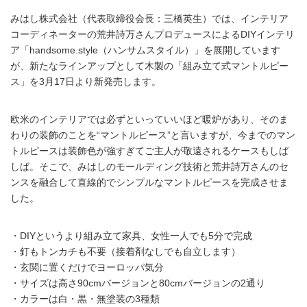
みはし株式会社（代表取締役会長：三橋英生）では、インテリア
コーディネーターの荒井詩万さんプロデュースによるDIYインテリ
ア「handsome.style（ハンサムスタイル）」を展開しています
が、新たなラインアップとして木製の「組み立て式マントルピー
ス」を3月17日より新発売します。
欧米のインテリアでは必ずといっていいほど暖炉があり、そのま
わりの装飾のことを“マントルピース”と言いますが、今までのマン
トルピースは装飾色が強すぎてご主人が敬遠されるケースもしば
しば。そこで、みはしのモールディング技術と荒井詩万さんのセ
ンスを融合して直線的でシンプルなマントルピースを完成させま
した。
・DIYというより組み立て家具、女性一人でも5分で完成
・釘もトンカチも不要（接着剤なしでも自立します）
・玄関に置くだけでヨーロッパ気分
・サイズは高さ90cmバージョンと80cmバージョンの2通り
・カラーは白・黒・無塗装の3種類