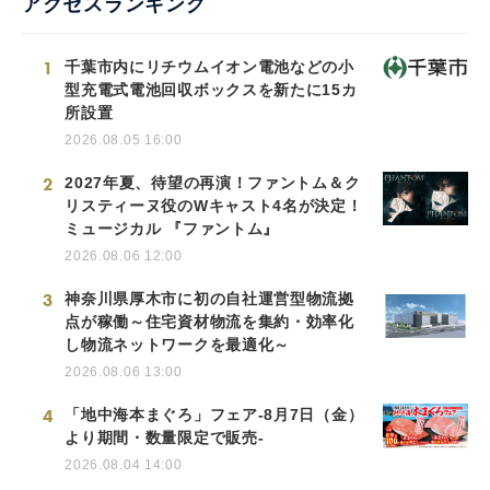
アクセスランキング
1
千葉市内にリチウムイオン電池などの小
型充電式電池回収ボックスを新たに15カ
所設置
2026.08.05 16:00
2
2027年夏、待望の再演！ファントム＆ク
リスティーヌ役のWキャスト4名が決定！
ミュージカル 『ファントム』
2026.08.06 12:00
3
神奈川県厚木市に初の自社運営型物流拠
点が稼働～住宅資材物流を集約・効率化
し物流ネットワークを最適化～
2026.08.06 13:00
4
「地中海本まぐろ」フェア-8月7日（金）
より期間・数量限定で販売-
2026.08.04 14:00