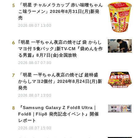
5
「明星 チャルメラカップ 赤い味噌ちゃん
こ味ラーメン」2026年8月31日(月)新発
売
2026.08.07 13:00
6
｢明星 一平ちゃん夜店の焼そば 袋 からし
マヨ付 5食パック｣新TV-CM『袋めんを作
る男篇』8月7日(金)全国放映
2026.08.07 07:30
7
「明星 一平ちゃん夜店の焼そば 超特盛
からしマヨ2個付」2026年8月24日(月)新
発売
2026.08.07 13:00
8
『Samsung Galaxy Z Fold8 Ultra｜
Fold8｜Flip8 発売記念イベント』開催
レポート
2026.08.07 15:00