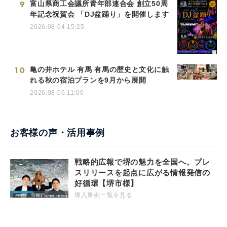
9
富山県商工会議所青年部連合会 創立50周
年記念祝賀会 「DJ盆踊り」を開催します
2026.08.04 15:25
10
亀の井ホテル 有馬 有馬の歴史と文化に触
れる秋の宿泊プランを9月から展開
2026.08.06 11:00
お客様の声・活用事例
戦略的広報で堺の魅力を全国へ。プレ
スリリースを起点に広がる情報発信の
好循環【堺市様】
導入事例一覧を見る