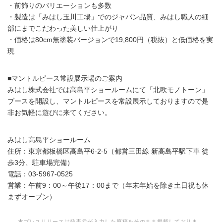
・前飾りのバリエーションも多数
・製造は「みはし玉川工場」でのジャパン品質、みはし職人の細
部にまでこだわった美しい仕上がり
・価格は80cm無塗装バージョンで19,800円（税抜）と低価格を実
現
■マントルピース常設展示場のご案内
みはし株式会社では高島平ショールームにて「北欧モノトーン」
ブースを開設し、マントルピースを常設展示しておりますので是
非お気軽に遊びに来てください。
みはし高島平ショールーム
住所：東京都板橋区高島平6-2-5（都営三田線 新高島平駅下車 徒
歩3分、駐車場完備）
電話：03-5967-0525
営業：午前9：00～午後17：00まで（年末年始を除き土日祝も休
まずオープン）
本プレスリリースは発表元が入力した原稿をそのまま掲載しておりま