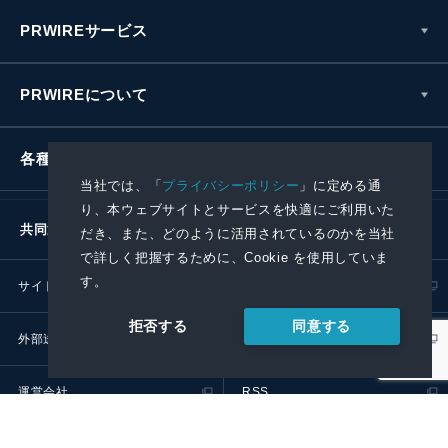
PRWIREサービス
PRWIREについて
各種お問い合わせ
当社では、「
プライバシーポリシー
」に定める通
り、本ウェブサイトとサービスを快適にご利用いた
共同通信社グループ
だき、また、どのように活用されているのかを当社
で詳しく把握するために、Cookie を使用していま
す。
サイトポリシー
プライバシーポリシー
同意する
拒否する
外部送信ポリシー
プレスリリース取扱基準
運営会社
RSS
© 2024 Kyodo News PR Wire