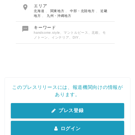

エリア
北海道
、
関東地方
、
中部・北陸地方
、
近畿
地方
、
九州・沖縄地方

キーワード
handsome.style、マントルピース、北欧、モ
ノトーン、インテリア、DIY、
このプレスリリースには、報道機関向けの情報が
あります。
プレス登録
ログイン