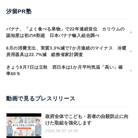
汐留PR塾
バナナ、「よく食べる果物」で22年連続首位 カリウムの
認知度は初の4割超 日本バナナ輸入組合調べ
6月の消費支出、実質3.3%減で7か月連続のマイナス 冷暖
房用器具は22.7%減 総務省家計調査
きょう8月7日は立秋 西日本は1か月平均気温「高い」確
率60％
動画で見るプレスリリース
政府全体でこども・若者の自殺防止に向
けた取組を強化します
2026.08.07 14:00