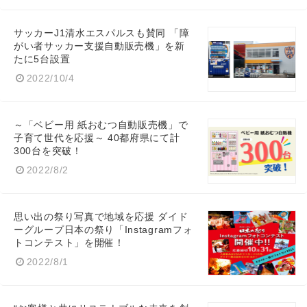
サッカーJ1清水エスパルスも賛同 「障
がい者サッカー支援自動販売機」を新
たに5台設置
2022/10/4
～「ベビー用 紙おむつ自動販売機」で
子育て世代を応援～ 40都府県にて計
300台を突破！
2022/8/2
思い出の祭り写真で地域を応援 ダイド
ーグループ日本の祭り「Instagramフォ
トコンテスト」を開催！
2022/8/1