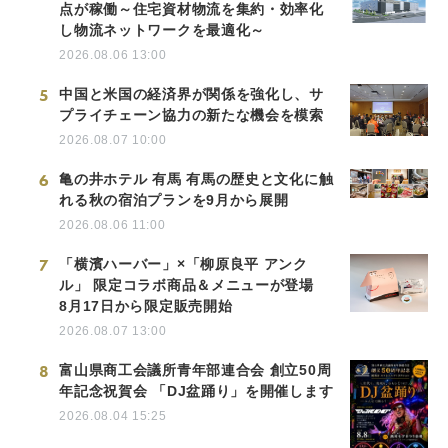
点が稼働～住宅資材物流を集約・効率化
し物流ネットワークを最適化～
2026.08.06 13:00
5
中国と米国の経済界が関係を強化し、サ
プライチェーン協力の新たな機会を模索
2026.08.07 10:00
6
亀の井ホテル 有馬 有馬の歴史と文化に触
れる秋の宿泊プランを9月から展開
2026.08.06 11:00
7
「横濱ハーバー」×「柳原良平 アンク
ル」 限定コラボ商品＆メニューが登場
8月17日から限定販売開始
2026.08.07 13:00
8
富山県商工会議所青年部連合会 創立50周
年記念祝賀会 「DJ盆踊り」を開催します
2026.08.04 15:25