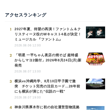
アクセスランキング
1
2027年夏、待望の再演！ファントム＆ク
リスティーヌ役のWキャスト4名が決定！
ミュージカル 『ファントム』
2026.08.06 12:00
2
「明星 一平ちゃん夜店の焼そば 超特盛
からしマヨ2個付」2026年8月24日(月)新
発売
2026.08.07 13:00
3
横浜vs沖縄尚学、8月10日甲子園で激
突 チケット完売の注目カード…28年前
にも横浜が演じた“伝説の一戦”
2026.08.07 19:00
4
神奈川県厚木市に初の自社運営型物流拠