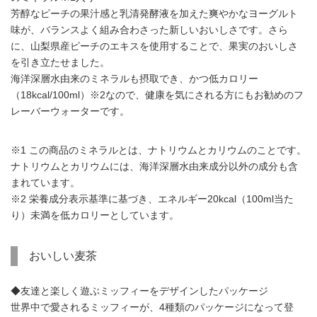
芳醇なピーチの果汁感と乳清発酵液を加えた爽やかなヨーグルト
味が、バランスよく組み合わさった新しいおいしさです。さら
に、山梨県産ピーチのエキスを使用することで、果実のおいしさ
を引き立たせました。
海洋深層水由来のミネラルも摂取でき、かつ低カロリー
（18kcal/100ml）※2なので、健康を気にされる方にもお勧めのフ
レーバーウォーターです。
※1 この商品のミネラルとは、ナトリウムとカリウムのことです。
ナトリウムとカリウムには、海洋深層水由来成分以外の成分も含
まれています。
※2 栄養成分表示基準に基づき、エネルギー20kcal（100ml当た
り）未満を低カロリーとしています。
おいしい麦茶
◆友達と楽しく遊ぶミッフィーをデザインしたパッケージ
世界中で愛されるミッフィーが、4種類のパッケージになって登