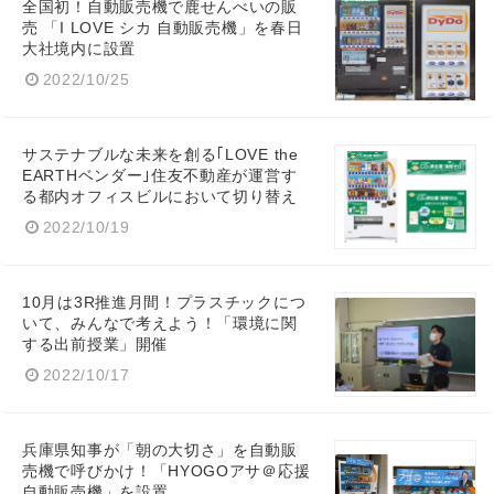
全国初！自動販売機で鹿せんべいの販
売 「I LOVE シカ 自動販売機」を春日
大社境内に設置
2022/10/25
サステナブルな未来を創る｢LOVE the
EARTHベンダー｣住友不動産が運営す
る都内オフィスビルにおいて切り替え
2022/10/19
10月は3R推進月間！プラスチックにつ
いて、みんなで考えよう！「環境に関
する出前授業」開催
2022/10/17
兵庫県知事が「朝の大切さ」を自動販
売機で呼びかけ！「HYOGOアサ＠応援
自動販売機」を設置