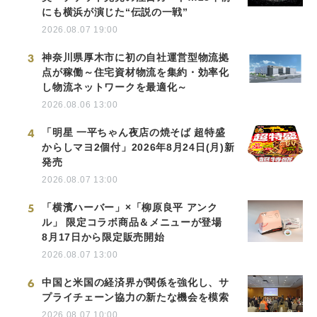
にも横浜が演じた“伝説の一戦”
2026.08.07 19:00
3
神奈川県厚木市に初の自社運営型物流拠
点が稼働～住宅資材物流を集約・効率化
し物流ネットワークを最適化～
2026.08.06 13:00
4
「明星 一平ちゃん夜店の焼そば 超特盛
からしマヨ2個付」2026年8月24日(月)新
発売
2026.08.07 13:00
5
「横濱ハーバー」×「柳原良平 アンク
ル」 限定コラボ商品＆メニューが登場
8月17日から限定販売開始
2026.08.07 13:00
6
中国と米国の経済界が関係を強化し、サ
プライチェーン協力の新たな機会を模索
2026.08.07 10:00