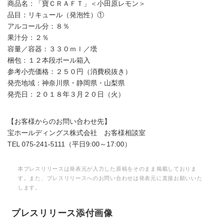
商品名：「寶ＣＲＡＦＴ」＜小田原レモン＞
品目：リキュール（発泡性）①
アルコール分：８％
果汁分：２％
容量／容器：３３０ｍｌ／壜
梱包：１２本段ボール箱入
参考小売価格：２５０円（消費税抜き）
発売地域：神奈川県・静岡県・山梨県
発売日：２０１８年３月２０日（火）
【お客様からのお問い合わせ先】
宝ホールディングス株式会社 お客様相談室
TEL 075-241-5111（平日9:00～17:00）
本プレスリリースは発表元が入力した原稿をそのまま掲載しておりま
す。また、プレスリリースへのお問い合わせは発表元に直接お願いいた
します。
プレスリリース添付画像