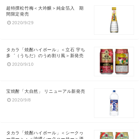
超特撰松竹梅＜大吟醸＞純金箔入 期
間限定発売
2020/9/29
タカラ「焼酎ハイボール」＜立石 宇ち
多゛（うちだ）のうめ割り風＞新発売
2020/9/10
宝焼酎「大自然」 リニューアル新発売
2020/9/8
タカラ「焼酎ハイボール」＜シークヮ
ーサー＞・＜沖縄シークヮーサー＞酒