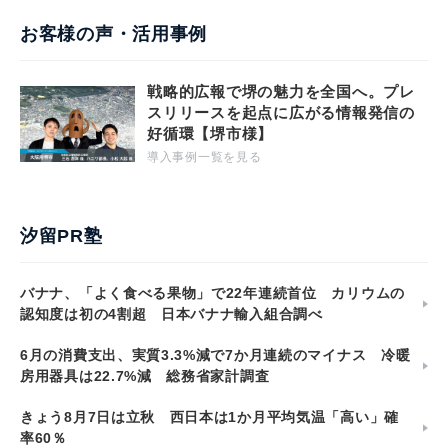
お客様の声・活用事例
戦略的広報で堺の魅力を全国へ。プレ
スリリースを起点に広がる情報発信の
好循環【堺市様】
導入事例一覧を見る
汐留PR塾
バナナ、「よく食べる果物」で22年連続首位 カリウムの
認知度は初の4割超 日本バナナ輸入組合調べ
6月の消費支出、実質3.3%減で7か月連続のマイナス 冷暖
房用器具は22.7%減 総務省家計調査
きょう8月7日は立秋 西日本は1か月平均気温「高い」確
率60％