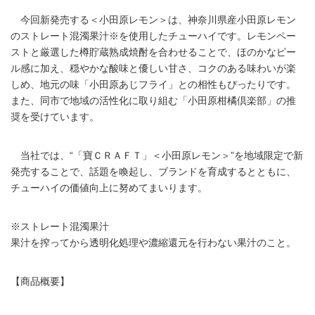
今回新発売する＜小田原レモン＞は、神奈川県産小田原レモン
のストレート混濁果汁※を使用したチューハイです。レモンペー
ストと厳選した樽貯蔵熟成焼酎を合わせることで、ほのかなピー
ル感に加え、穏やかな酸味と優しい甘さ、コクのある味わいが楽
しめ、地元の味「小田原あじフライ」との相性もぴったりです。
また、同市で地域の活性化に取り組む「小田原柑橘倶楽部」の推
奨を受けています。
当社では、“「寶ＣＲＡＦＴ」＜小田原レモン＞”を地域限定で新
発売することで、話題を喚起し、ブランドを育成するとともに、
チューハイの価値向上に努めてまいります。
※ストレート混濁果汁
果汁を搾ってから透明化処理や濃縮還元を行わない果汁のこと。
【商品概要】