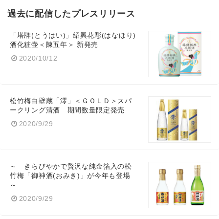
過去に配信したプレスリリース
「塔牌(とうはい)」紹興花彫(はなほり)
酒化粧壷＜陳五年＞ 新発売
2020/10/12
松竹梅白壁蔵「澪」＜ＧＯＬＤ＞スパ
ークリング清酒 期間数量限定発売
2020/9/29
～ きらびやかで贅沢な純金箔入の松
竹梅「御神酒(おみき)」が今年も登場
～
2020/9/29