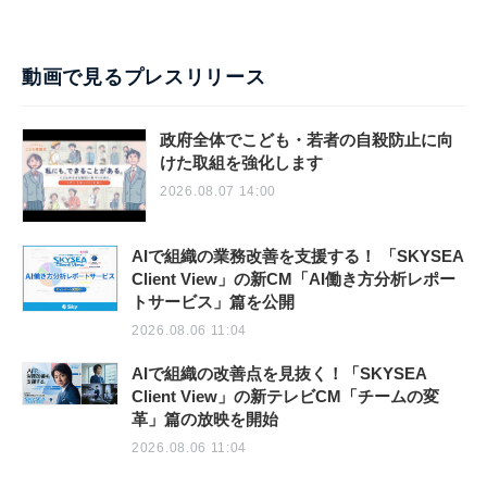
動画で見るプレスリリース
政府全体でこども・若者の自殺防止に向
けた取組を強化します
2026.08.07 14:00
AIで組織の業務改善を支援する！ 「SKYSEA
Client View」の新CM「AI働き方分析レポー
トサービス」篇を公開
2026.08.06 11:04
AIで組織の改善点を見抜く！「SKYSEA
Client View」の新テレビCM「チームの変
革」篇の放映を開始
2026.08.06 11:04