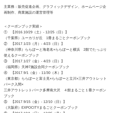
主業務：販売促進企画、グラフィックデザイン、ホームページ企
画制作、商業施設の運営管理等
＜クーポンブック実績＞
① 【2016.10/29（土）- 12/25（日）】
（千葉県）ユーカリが丘 1冊まるごとクーポンブック
② 【2017.1/23（月）- 4/23（日）】
（神奈川県）ららぽーと海老名×ららぽーと横浜 2館でたっぷり
使えるクーポンブック
③ 【2017.1/27（金）- 4/23（日）】
（福岡県）天神7施設合同クーポンブック
④ 【2017.9/1（金）- 11/30（木）】
（東京都）ららぽーと富士見×ららぽーと立川×三井アウトレット
パーク入間×
三井アウトレットパーク多摩南大沢 ４館まるごと１冊クーポン
ブック
⑤ 【2017.9/15（金）- 12/10（日）】
（大阪府）EXPOCITYまるごとクーポンブック