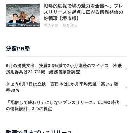
戦略的広報で堺の魅力を全国へ。プレ
スリリースを起点に広がる情報発信の
好循環【堺市様】
導入事例一覧を見る
汐留PR塾
6月の消費支出、実質3.3%減で7か月連続のマイナス 冷暖
房用器具は22.7%減 総務省家計調査
きょう8月7日は立秋 西日本は1か月平均気温「高い」確
率60％
「配信して終わり」にしないプレスリリース。LLMO時代
の情報設計、3つの視点
動画で見るプレスリリース