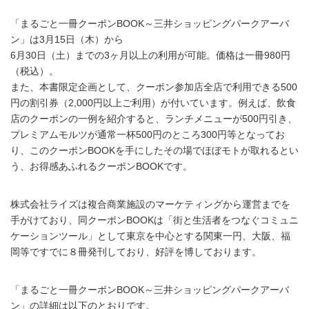
「まるごと一冊クーポンBOOK～三井ショッピングパークアーバ
ン」は3月15日（木）から
6月30日（土）までの3ヶ月以上の利用が可能。価格は一冊980円
（税込）。
また、本書限定企画として、クーポン参加店全店で利用できる500
円の割引券（2,000円以上ご利用）が付いています。例えば、飲食
店のクーポンの一例を紹介すると、ランチメニューが500円引き、
プレミアムモルツが通常一杯500円のところ300円等となってお
り、このクーポンBOOKを手にしたその場でほぼモトが取れるとい
う、お得感あふれるクーポンBOOKです。
株式会社ライズは複合商業施設のマーケティングから運営までを
手がけており、同クーポンBOOKは「街と生活者をつなぐコミュニ
ケーションツール」として東京を中心とする関東一円、大阪、福
岡等ですでに８冊発刊しており、好評を博しております。
「まるごと一冊クーポンBOOK～三井ショッピングパークアーバ
ン」の詳細は以下のとおりです。