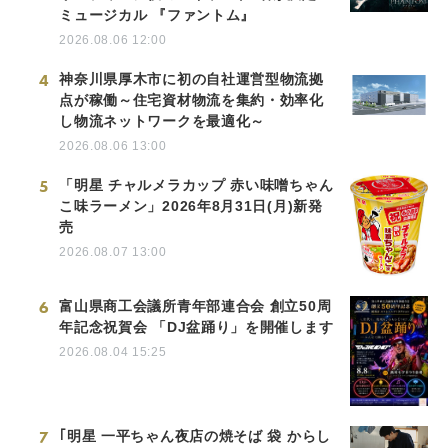
ミュージカル 『ファントム』
2026.08.06 12:00
4
神奈川県厚木市に初の自社運営型物流拠
点が稼働～住宅資材物流を集約・効率化
し物流ネットワークを最適化～
2026.08.06 13:00
5
「明星 チャルメラカップ 赤い味噌ちゃん
こ味ラーメン」2026年8月31日(月)新発
売
2026.08.07 13:00
6
富山県商工会議所青年部連合会 創立50周
年記念祝賀会 「DJ盆踊り」を開催します
2026.08.04 15:25
7
｢明星 一平ちゃん夜店の焼そば 袋 からし