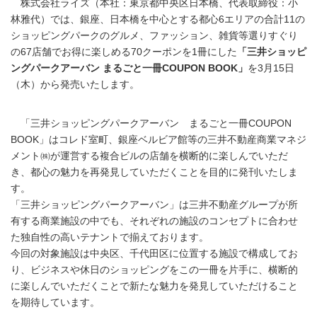
株式会社ライズ（本社：東京都中央区日本橋、代表取締役：小
林雅代）では、銀座、日本橋を中心とする都心6エリアの合計11の
ショッピングパークのグルメ、ファッション、雑貨等選りすぐり
の67店舗でお得に楽しめる70クーポンを1冊にした
「三井ショッピ
ングパークアーバン まるごと一冊COUPON BOOK」
を3月15日
（木）から発売いたします。
「三井ショッピングパークアーバン まるごと一冊COUPON
BOOK」はコレド室町、銀座ベルビア館等の三井不動産商業マネジ
メント㈱が運営する複合ビルの店舗を横断的に楽しんでいただ
き、都心の魅力を再発見していただくことを目的に発刊いたしま
す。
「三井ショッピングパークアーバン」は三井不動産グループが所
有する商業施設の中でも、それぞれの施設のコンセプトに合わせ
た独自性の高いテナントで揃えております。
今回の対象施設は中央区、千代田区に位置する施設で構成してお
り、ビジネスや休日のショッピングをこの一冊を片手に、横断的
に楽しんでいただくことで新たな魅力を発見していただけること
を期待しています。