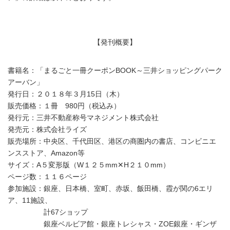
【発刊概要】
書籍名：「まるごと一冊クーポンBOOK～三井ショッピングパーク
アーバン」
発行日：２０１８年３月15日（木）
販売価格：１冊 980円（税込み）
発行元：三井不動産称号マネジメント株式会社
発売元：株式会社ライズ
販売場所：中央区、千代田区、港区の商圏内の書店、コンビニエ
ンスストア、Amazon等
サイズ：A５変形版（W１２５mm✕H２１０mm）
ページ数：１１６ページ
参加施設：銀座、日本橋、室町、赤坂、飯田橋、霞が関の6エリ
ア、11施設、
計67ショップ
銀座ベルビア館・銀座トレシャス・ZOE銀座・ギンザ