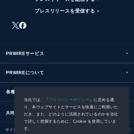
プレスリリースを受信する
PRWIREサービス
PRWIREについて
各種お問い合わせ
当社では、「
プライバシーポリシー
」に定める通
り、本ウェブサイトとサービスを快適にご利用いた
共同通信社グループ
だき、また、どのように活用されているのかを当社
で詳しく把握するために、Cookie を使用していま
す。
サイトポリシー
プライバシーポリシー