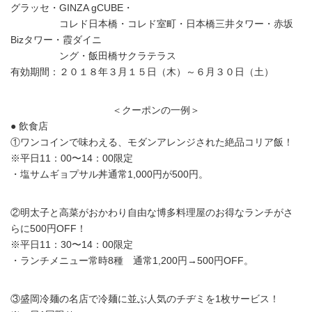
グラッセ・GINZA gCUBE・
コレド日本橋・コレド室町・日本橋三井タワー・赤坂
Bizタワー・霞ダイニ
ング・飯田橋サクラテラス
有効期間：２０１８年３月１５日（木）～６月３０日（土）
＜クーポンの一例＞
● 飲食店
①ワンコインで味わえる、モダンアレンジされた絶品コリア飯！
※平日11：00〜14：00限定
・塩サムギョプサル丼通常1,000円が500円。
②明太子と高菜がおかわり自由な博多料理屋のお得なランチがさ
らに500円OFF！
※平日11：30〜14：00限定
・ランチメニュー常時8種 通常1,200円→500円OFF。
③盛岡冷麺の名店で冷麺に並ぶ人気のチヂミを1枚サービス！