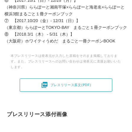
⑥ 【2017.10/1（日）- 12/25（月）】
（神奈川県）ららぽーと湘南平塚×ららぽーと海老名×ららぽーと
横浜3館まるごと１冊クーポンブック
⑦ 【2017.10/20（金）- 12/31（日）】
（東京都）ららぽーとTOKYO-BAY まるごと１冊クーポンブック
⑧ 【2018.3/1（木） - 5/31（木）】
（大阪府）ホワイティうめだ まるごと一冊クーポンBOOK
本プレスリリースは発表元が入力した原稿をそのまま掲載しておりま
す。また、プレスリリースへのお問い合わせは発表元に直接お願いいた
します。

プレスリリース原文(PDF)
プレスリリース添付画像