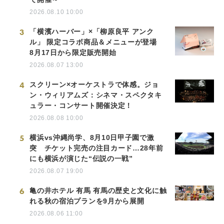
2026.08.10 10:00
3
「横濱ハーバー」×「柳原良平 アンク
ル」 限定コラボ商品＆メニューが登場
8月17日から限定販売開始
2026.08.07 13:00
4
スクリーン×オーケストラで体感。ジョ
ン・ウィリアムズ：シネマ・スペクタキ
ュラー・コンサート開催決定！
2026.08.08 10:00
5
横浜vs沖縄尚学、8月10日甲子園で激
突 チケット完売の注目カード…28年前
にも横浜が演じた“伝説の一戦”
2026.08.07 19:00
6
亀の井ホテル 有馬 有馬の歴史と文化に触
れる秋の宿泊プランを9月から展開
2026.08.06 11:00