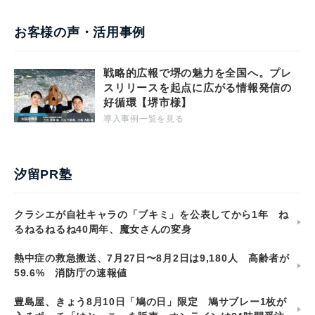
お客様の声・活用事例
戦略的広報で堺の魅力を全国へ。プレ
スリリースを起点に広がる情報発信の
好循環【堺市様】
導入事例一覧を見る
汐留PR塾
クラシエが自社キャラの「ブキミ」を公表してから1年 ね
るねるねるね40周年、魔女さんの変身
熱中症の救急搬送、7月27日〜8月2日は9,180人 高齢者が
59.6% 消防庁の速報値
豊島屋、きょう8月10日「鳩の日」限定 鳩サブレー1枚が