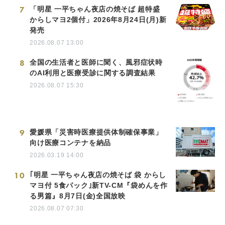
7
「明星 一平ちゃん夜店の焼そば 超特盛
からしマヨ2個付」2026年8月24日(月)新
発売
2026.08.07 13:00
8
全国の生活者と医師に聞く、風邪症状時
のAI利用と医療受診に関する調査結果
2026.08.07 15:30
9
愛媛県「災害時医療提供体制確保事業」
向け医療コンテナを納品
2026.03.19 14:00
10
｢明星 一平ちゃん夜店の焼そば 袋 からし
マヨ付 5食パック｣新TV-CM『袋めんを作
る男篇』8月7日(金)全国放映
2026.08.07 07:30