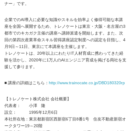
ナー」です。
企業でのAI導入に必要な知識やスキルを効率よく修得可能な本講
座を全国へ展開するため、トレノケートは東京・大阪・名古屋の3
都市でのキカガク主催の講座へ講師派遣を開始します。また、次
回の第四次産業革命スキル習得講座認定制度への認定を目指し、4
月9日～11日、東京にて本講座を主催します。
トレノケートは、20年以上にわたりIT人材育成に携わってきた経
験を活かし、2020年に1万人のAIエンジニア育成を掲げる両社を支
援して参ります。
■ 講座の詳細はこちら：
http://www.trainocate.co.jp/DBD180320rp
【トレノケート株式会社 会社概要】
代表者： 小澤 隆
設立： 1995年12月6日
本社所在地：東京都新宿区西新宿6丁目8番1号 住友不動産新宿オ
ークタワー19～20階