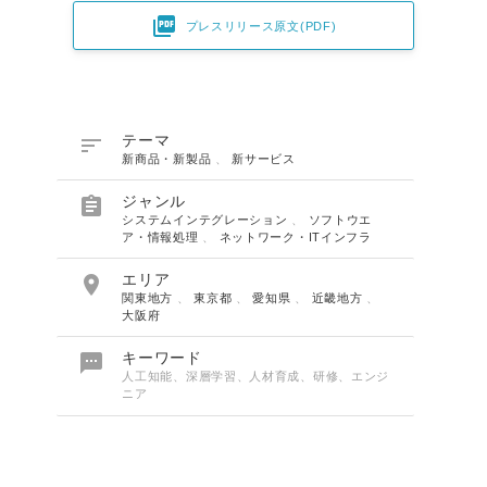

プレスリリース原文(PDF)

テーマ
新商品・新製品
、
新サービス

ジャンル
システムインテグレーション
、
ソフトウエ
ア・情報処理
、
ネットワーク・ITインフラ

エリア
関東地方
、
東京都
、
愛知県
、
近畿地方
、
大阪府

キーワード
人工知能、深層学習、人材育成、研修、エンジ
ニア