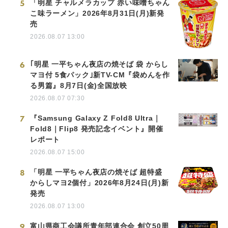
5
「明星 チャルメラカップ 赤い味噌ちゃん
こ味ラーメン」2026年8月31日(月)新発
売
2026.08.07 13:00
6
｢明星 一平ちゃん夜店の焼そば 袋 からし
マヨ付 5食パック｣新TV-CM『袋めんを作
る男篇』8月7日(金)全国放映
2026.08.07 07:30
7
『Samsung Galaxy Z Fold8 Ultra｜
Fold8｜Flip8 発売記念イベント』開催
レポート
2026.08.07 15:00
8
「明星 一平ちゃん夜店の焼そば 超特盛
からしマヨ2個付」2026年8月24日(月)新
発売
2026.08.07 13:00
9
富山県商工会議所青年部連合会 創立50周