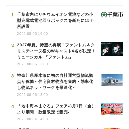
1
千葉市内にリチウムイオン電池などの小
型充電式電池回収ボックスを新たに15カ
所設置
2026.08.05 16:00
2
2027年夏、待望の再演！ファントム＆ク
リスティーヌ役のWキャスト4名が決定！
ミュージカル 『ファントム』
2026.08.06 12:00
3
神奈川県厚木市に初の自社運営型物流拠
点が稼働～住宅資材物流を集約・効率化
し物流ネットワークを最適化～
2026.08.06 13:00
4
「地中海本まぐろ」フェア-8月7日（金）
より期間・数量限定で販売-
2026.08.04 14:00