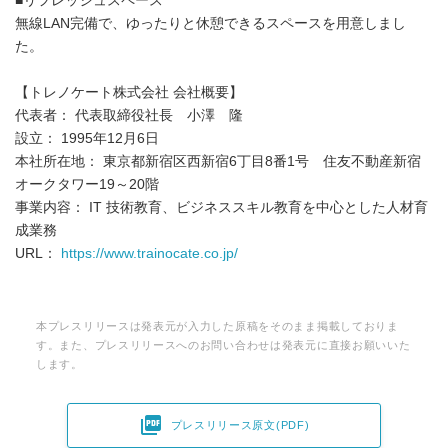
■リフレッシュスペース
無線LAN完備で、ゆったりと休憩できるスペースを用意しまし
た。
【トレノケート株式会社 会社概要】
代表者： 代表取締役社長 小澤 隆
設立： 1995年12月6日
本社所在地： 東京都新宿区西新宿6丁目8番1号 住友不動産新宿
オークタワー19～20階
事業内容： IT 技術教育、ビジネススキル教育を中心とした人材育
成業務
URL：
https://www.trainocate.co.jp/
本プレスリリースは発表元が入力した原稿をそのまま掲載しておりま
す。また、プレスリリースへのお問い合わせは発表元に直接お願いいた
します。

プレスリリース原文(PDF)