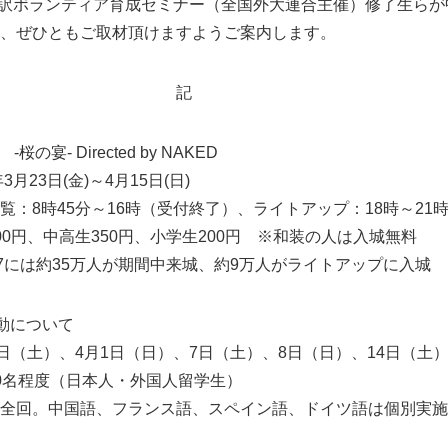
訳ボランティア育成セミナー（全国外大連合主催）修了生らが
、ぜひともご取材頂けますようご案内します。
記
の宴- Directed by NAKED
月23日(金)～4月15日(日)
：8時45分～16時（受付終了）、ライトアップ：18時～21
0円、中高生350円、小学生200円 ※和装の人は入城無料
17には約35万人が期間中来城、約9万人がライトアップに入城
動について
日（土）、4月1日（日）、7日（土）、8日（日）、14日（土
0名程度（日本人・外国人留学生）
全回。中国語、フランス語、スペイン語、ドイツ語は個別実施