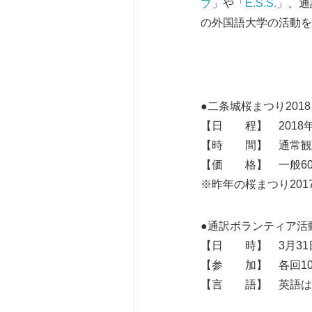
ブ
」や「
E.S.S.
」、通
の外国語大学の活動を
●二条城桜まつり2018 -桜
【日 程】 2018年3
【時 間】 通常観覧
【価 格】 一般60
※昨年の桜まつり20
●通訳ボランティア活
【日 時】 3月31
【参 加】 各回1
【言 語】 英語は