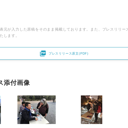
表元が入力した原稿をそのまま掲載しております。また、プレスリリー
たします。

プレスリリース原文(PDF)
Japanese
ス添付画像