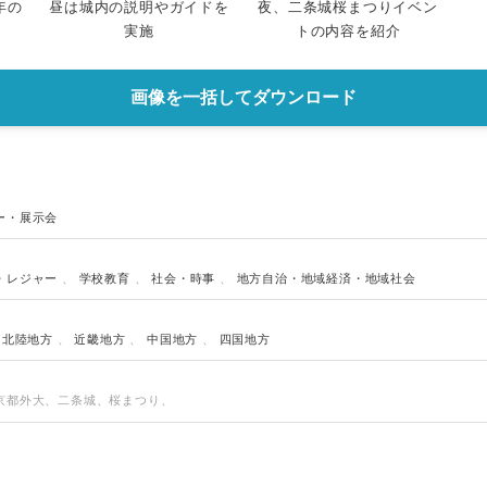
昨年の
昼は城内の説明やガイドを
夜、二条城桜まつりイベン
実施
トの内容を紹介
English
画像を一括してダウンロード
ー・展示会
・レジャー
、
学校教育
、
社会・時事
、
地方自治・地域経済・地域社会
・北陸地方
、
近畿地方
、
中国地方
、
四国地方
京都外大、二条城、桜まつり、