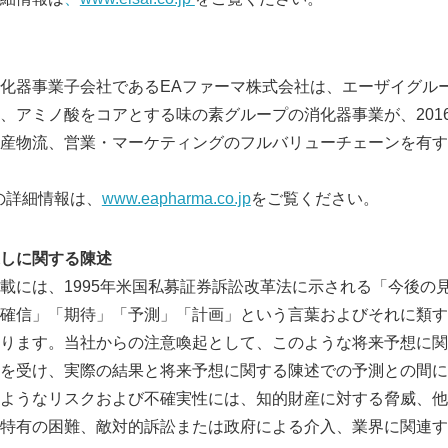
化器事業子会社であるEAファーマ株式会社は、エーザイグルー
、アミノ酸をコアとする味の素グループの消化器事業が、201
産物流、営業・マーケティングのフルバリューチェーンを有す
の詳細情報は、
www.eapharma.co.jp
をご覧ください。
しに関する陳述
載には、1995年米国私募証券訴訟改革法に示される「今後の
確信」「期待」「予測」「計画」という言葉およびそれに類す
ります。当社からの注意喚起として、このような将来予想に関
を受け、実際の結果と将来予想に関する陳述での予測との間に
ようなリスクおよび不確実性には、知的財産に対する脅威、他
特有の困難、敵対的訴訟または政府による介入、業界に関連す