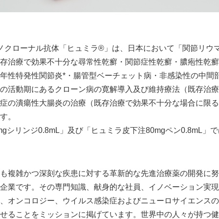
モノクローナル抗体「ヒュミラ®」は、日本において「関節リウ
存治療で効果不十分な尋常性乾癬・関節症性乾癬・膿疱性乾癬
年性特発性関節炎*・腸管型ベーチェット病・非感染性の中間
の活動期にあるクローン病の寛解導入及び維持療法（既存治療
症の潰瘍性大腸炎の治療（既存治療で効果不十分な場合に限る
す。
mgシリンジ0.8mL」及び「ヒュミラ皮下注80mgペン0.8mL」
Japanese
も複雑かつ深刻な疾患に対する革新的な先進治療薬の開発に努
企業です。その専門知識、献身的な社員、イノベーション実現
、オンコロジー、ウイルス感染症およびニューロサイエンスの
せることをミッションに掲げています。世界中の人々が持つ健