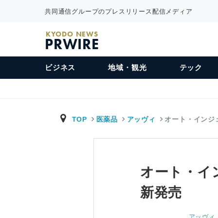
共同通信グループのプレスリリース配信メディア
KYODO NEWS
PRWIRE
ビジネス
地域・観光
テック
TOP
医薬品
アッヴィ
オート・インジ
オート・イ
新発売
アッヴィ