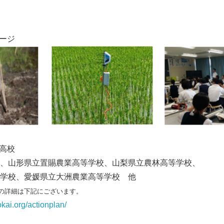
メージ
る高校
、山形県立置賜農業高等学校、山梨県立農林高等学校、
学校、愛媛県立大洲農業高等学校 他
の詳細は下記にございます。
kai.org/actionplan/