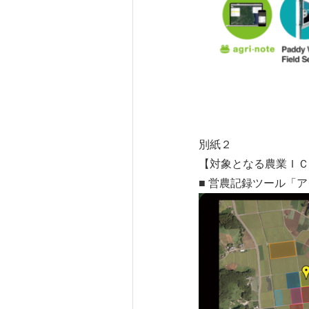
別紙２
【対象となる農業ＩＣ
■ 営農記録ツール「