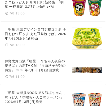
きつねうどん｣8月3日(月)新発売、｢明
星 一杯満足｣3品7月上旬ﾘﾆｭｰｱﾙ
7/8 13:00
「明星 東京デザイン専門学校コラボ 今
日もおつ豆さま えだ豆味焼そば」2026
年7月20日(月)新発売
7/8 13:00
仲野太賀出演「明星 一平ちゃん夜店の
焼そば」の新TV-CM 『マヨ格子がけの
男篇』 2026年7月6日(月)全国放映
7/6 11:00
「明星 大相撲NOODLES 鶏塩ちゃんこ
味うどん / 味噌ちゃんこ味ラーメン」
2026年7月13日(月)発売
Japanese