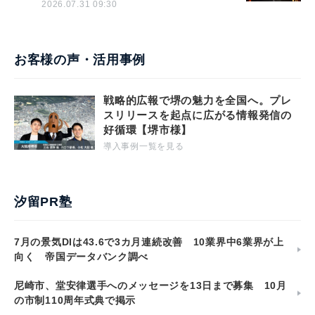
2026.07.31 09:30
お客様の声・活用事例
戦略的広報で堺の魅力を全国へ。プレ
スリリースを起点に広がる情報発信の
好循環【堺市様】
導入事例一覧を見る
汐留PR塾
7月の景気DIは43.6で3カ月連続改善 10業界中6業界が上
向く 帝国データバンク調べ
尼崎市、堂安律選手へのメッセージを13日まで募集 10月
の市制110周年式典で掲示