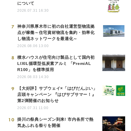
について
2026.07.31 16:30
7
神奈川県厚木市に初の自社運営型物流拠
点が稼働～住宅資材物流を集約・効率化
し物流ネットワークを最適化～
2026.08.06 13:00
8
積水ハウスが住宅向け製品として国内初
LIXIL循環型低炭素アルミ 「PremiAL
R100」を標準採用
2026.08.03 14:30
9
【大好評】サブウェイ×「はぴだんぶい」
店頭キャンペーン 『はぴサブサマー！』
第2弾開催のお知らせ
2026.07.31 11:00
10
掛川の祭典シーズン到来! 市内各所で熱
気あふれる祭りを開催