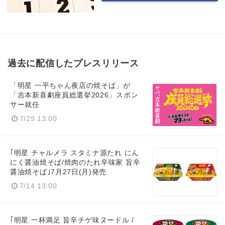
過去に配信したプレスリリース
「明星 一平ちゃん夜店の焼そば」が
「吉本新喜劇座員総選挙2026」スポン
サー就任
7/29 13:00
｢明星 チャルメラ スタミナ源たれ にん
にく醤油焼そば/焼肉のたれ辛味家 旨辛
醤油焼そば｣7月27日(月)発売
7/14 13:00
｢明星 一杯満足 旨辛チゲ味ヌードル /