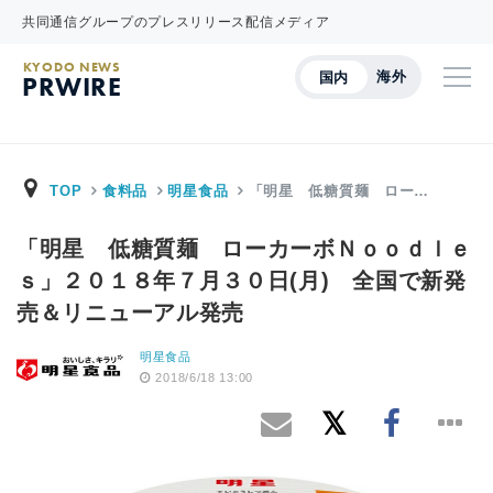
共同通信グループのプレスリリース配信メディア
KYODO NEWS
海外
国内
PRWIRE
TOP
食料品
明星食品
「明星 低糖質麺 ロー…
「明星 低糖質麺 ローカーボＮｏｏｄｌｅ
ｓ」２０１８年７月３０日(月) 全国で新発
売＆リニューアル発売
明星食品
2018/6/18 13:00