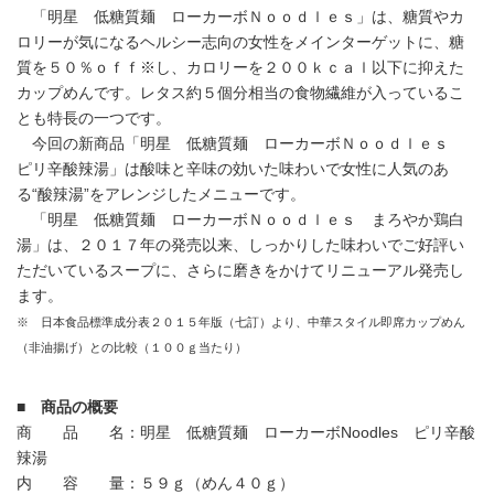
「明星 低糖質麺 ローカーボＮｏｏｄｌｅｓ」は、糖質やカ
ロリーが気になるヘルシー志向の女性をメインターゲットに、糖
質を５０％ｏｆｆ※し、カロリーを２００ｋｃａｌ以下に抑えた
カップめんです。レタス約５個分相当の食物繊維が入っているこ
とも特長の一つです。
今回の新商品「明星 低糖質麺 ローカーボＮｏｏｄｌｅｓ
ピリ辛酸辣湯」は酸味と辛味の効いた味わいで女性に人気のあ
る“酸辣湯”をアレンジしたメニューです。
「明星 低糖質麺 ローカーボＮｏｏｄｌｅｓ まろやか鶏白
湯」は、２０１７年の発売以来、しっかりした味わいでご好評い
ただいているスープに、さらに磨きをかけてリニューアル発売し
ます。
※ 日本食品標準成分表２０１５年版（七訂）より、中華スタイル即席カップめん
（非油揚げ）との比較（１００ｇ当たり）
■ 商品の概要
商 品 名：明星 低糖質麺 ローカーボNoodles ピリ辛酸
辣湯
内 容 量：５９ｇ（めん４０ｇ）