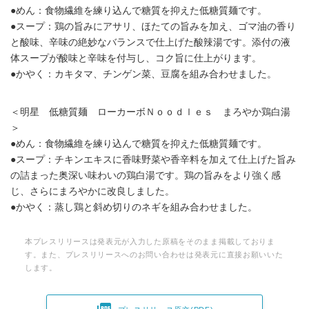
●めん：食物繊維を練り込んで糖質を抑えた低糖質麺です。
●スープ：鶏の旨みにアサリ、ほたての旨みを加え、ゴマ油の香り
と酸味、辛味の絶妙なバランスで仕上げた酸辣湯です。添付の液
体スープが酸味と辛味を付与し、コク旨に仕上がります。
●かやく：カキタマ、チンゲン菜、豆腐を組み合わせました。
＜明星 低糖質麺 ローカーボＮｏｏｄｌｅｓ まろやか鶏白湯
＞
●めん：食物繊維を練り込んで糖質を抑えた低糖質麺です。
●スープ：チキンエキスに香味野菜や香辛料を加えて仕上げた旨み
の詰まった奥深い味わいの鶏白湯です。鶏の旨みをより強く感
じ、さらにまろやかに改良しました。
●かやく：蒸し鶏と斜め切りのネギを組み合わせました。
本プレスリリースは発表元が入力した原稿をそのまま掲載しておりま
す。また、プレスリリースへのお問い合わせは発表元に直接お願いいた
します。