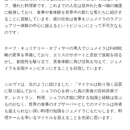
フ、優れた料理家です。これまでの人生は並外れた食べ物の擁護
に献身しており、食事や食体験を世界中の新たな客たちに紹介す
ることに貢献しています。彼の任命は食事をジュメイラのラグジ
ュアリー体験の中心に据えるというビジョンにとって不可欠なも
のです」
チーフ・キュリナリー・オフィサーの導入でジュメイラはF&B戦
略の変革を準備しており、エリスのサポートと意欲で規範を揺る
がし、創造性を駆り立て、美食体験に再び活気を与えて、ジュメ
イラを全国チャンピオンにすることを目指しています。
シルヴァは、次のように続けました：「マイケルは粘り強く品質
に取り組んでおり、シェフの心を持った真の美食の百科辞典で
す。レストラン、料理、シェフの才能に関する知識と経験は並ぶ
ものがなく、世界の食事のオブザーバーとしてのマイケルは何者
も超えられない深い料理の知識をジュメイラにもたらします。料
理チームを率いるマイケルを迎えることを光栄に思います」