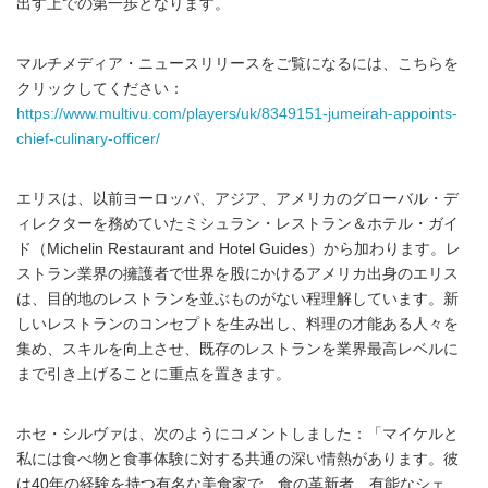
出す上での第一歩となります。
マルチメディア・ニュースリリースをご覧になるには、こちらを
クリックしてください：
https://www.multivu.com/players/uk/8349151-jumeirah-appoints-
chief-culinary-officer/
エリスは、以前ヨーロッパ、アジア、アメリカのグローバル・デ
ィレクターを務めていたミシュラン・レストラン＆ホテル・ガイ
ド（Michelin Restaurant and Hotel Guides）から加わります。レ
ストラン業界の擁護者で世界を股にかけるアメリカ出身のエリス
は、目的地のレストランを並ぶものがない程理解しています。新
しいレストランのコンセプトを生み出し、料理の才能ある人々を
集め、スキルを向上させ、既存のレストランを業界最高レベルに
まで引き上げることに重点を置きます。
ホセ・シルヴァは、次のようにコメントしました：「マイケルと
私には食べ物と食事体験に対する共通の深い情熱があります。彼
は40年の経験を持つ有名な美食家で、食の革新者、有能なシェ