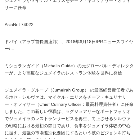
ジュメイラがマイケル・エリスをチーフ・キュリナリー・オフィ
サーに任命
AsiaNet 74022
ドバイ（アラブ首長国連邦）、2018年6月18日/PRニュースワイヤ
ー/ --
ミシュランガイド（Michelin Guide）の元グローバル・ディレクタ
ーが、より高度なジュメイラのレストラン体験を世界に発信
ジュメイラ・グループ（Jumeirah Group） の最高経営責任者であ
るホセ・シルヴァは、マイケル・エリスをチーフ・キュリナリ
ー・オフィサー（Chief Culinary Officer：最高料理責任者）に任命
しました。この新しい役職は、ラグジュアリーなポートフォリオ
でジュメイラのレストランサービスを再生、向上させるシルヴァ
の戦略における最初の節目であり、食事をジュメイラ体験の中心
に据え、最強の市場差別化要因にするという彼のビジョンを打ち