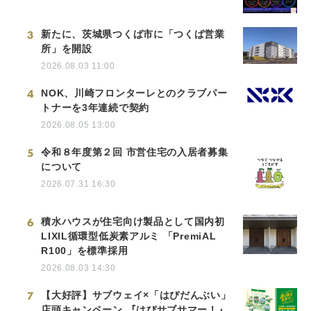
3
新たに、茨城県つくば市に「つくば営業
所」を開設
2026.08.03 11:00
4
NOK、川崎フロンターレとのクラブパー
トナーを3年連続で契約
2026.08.05 13:00
5
令和８年度第２回 市営住宅の入居者募集
について
2026.07.31 16:30
6
積水ハウスが住宅向け製品として国内初
LIXIL循環型低炭素アルミ 「PremiAL
R100」を標準採用
2026.08.03 14:30
7
【大好評】サブウェイ×「はぴだんぶい」
店頭キャンペーン 『はぴサブサマー！』