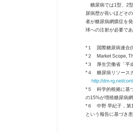
糖尿病では1型、2
尿病歴が長いほどその
者が糖尿病網膜症を発
球への注射が必要であ
*１ 国際糖尿病連合(ID
*２ Market Scope, The 
*３ 厚生労働省「平成
*４ 糖尿病リソース
http://dm-rg.net/co
*５ 科学的根拠に基
の15%が増殖糖尿病
*６ 中野 早紀子，第
という報告に基づき患