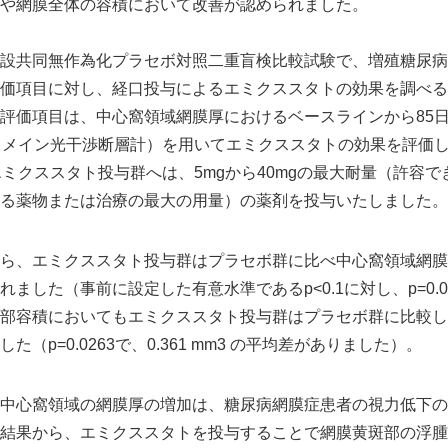
や網膜全体の容積において改善が認められました。
設共同無作為化プラセボ対照二重盲検比較試験で、増殖糖尿病
価項目に対し、経口投与によるエミクススタトの効果を調べる
評価項目は、中心窩領域網膜厚におけるベースラインから85日
ドメイン光干渉断層計）を用いてエミクススタトの効果を評価
エミクススタト投与群へは、5mgから40mgの最大耐量（許容
る薬物または治療の最大の用量）の薬剤を投与いたしました。
ら、エミクススタト投与群はプラセボ群に比べ中心窩領域網膜
ました（事前に設定した有意水準であるp<0.1に対し、p=0.076
部容積においてもエミクススタト投与群はプラセボ群に比較し
（p=0.0263で、0.361 mm3 の平均差がありました）。
中心窩領域の網膜厚の増加は、糖尿病網膜症患者の視力低下の
結果から、エミクススタトを投与することで網膜黄斑部の浮腫