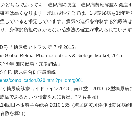
型のどちらであっても、糖尿病網膜症、糖尿病黄斑浮腫を発症
確率は高くなります。米国眼科学会では、1型糖尿病を15年程
症していると推定しています。病気の進行を抑制する治療法は
り、身体的負担のかからない治療法の確立が求められています
F) 「糖尿病アトラス 第 7 版 2015」
Global Retinal Pharmaceuticals & Biologic Market, 2015.
 28 年 国民健康・栄養調査」
ガイド, 糖尿病合併症最前線
ntents/complication/020.html?pr=dmrg001
づく糖尿病診療ガイドライン2013，南江堂，2013（2型糖尿
網膜症であるという報告を元に算出。*２も参照）
114回日本眼科学会総会 2010:135（糖尿病黄斑浮腫は糖尿病
者数を算出）