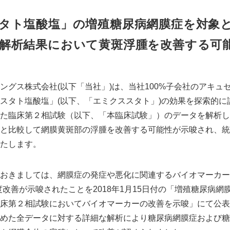
タト塩酸塩」の増殖糖尿病網膜症を対象
 解析結果において黄斑浮腫を改善する可
グス株式会社(以下「当社」)は、当社100%子会社のアキュセラ
スタト塩酸塩」(以下、「エミクススタト」)の効果を探索的に
た臨床第２相試験（以下、「本臨床試験」）のデータを解析し
と比較して網膜黄斑部の浮腫を改善する可能性が示唆され、統
たします。
きましては、網膜症の発症や悪化に関連するバイオマーカーであ
度改善が示唆されたことを2018年1月15日付の「増殖糖尿病網
床第２相試験においてバイオマーカーの改善を示唆」にて公表
めた全データに対する詳細な解析により糖尿病網膜症および糖