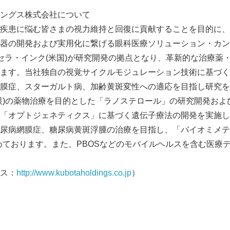
ングス株式会社について
疾患に悩む皆さまの視力維持と回復に貢献することを目的に、
器の開発および実用化に繋げる眼科医療ソリューション・カン
ュセラ・インク(米国)が研究開発の拠点となり、革新的な治療薬
ます。当社独自の視覚サイクルモジュレーション技術に基づく
膜症、スターガルト病、加齢黄斑変性への適応を目指し研究を
眼)の薬物治療を目的とした「ラノステロール」の研究開発およ
「オプトジェネティクス」に基づく遺伝子療法の開発を実施し
尿病網膜症、糖尿病黄斑浮腫の治療を目指し、「バイオミメテ
めております。また、PBOSなどのモバイルヘルスを含む医療
ス：
http://www.kubotaholdings.co.jp
）