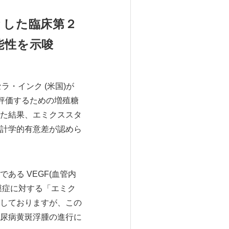
とした臨床第２
能性を示唆
・インク (米国)が
評価するための増殖糖
た結果、エミクススタ
計学的有意差が認めら
る VEGF(血管内
膜症に対する「エミク
しておりますが、この
尿病黄斑浮腫の進行に