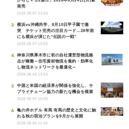
からしマヨ2個付」2026年8月24日(月)新
発売
2026.08.07 13:00
3
横浜vs沖縄尚学、8月10日甲子園で激
突 チケット完売の注目カード…28年前
にも横浜が演じた“伝説の一戦”
2026.08.07 19:00
4
神奈川県厚木市に初の自社運営型物流拠
点が稼働～住宅資材物流を集約・効率化
し物流ネットワークを最適化～
2026.08.06 13:00
5
中国と米国の経済界が関係を強化し、サ
プライチェーン協力の新たな機会を模索
2026.08.07 10:00
6
亀の井ホテル 有馬 有馬の歴史と文化に触
れる秋の宿泊プランを9月から展開
2026.08.06 11:00