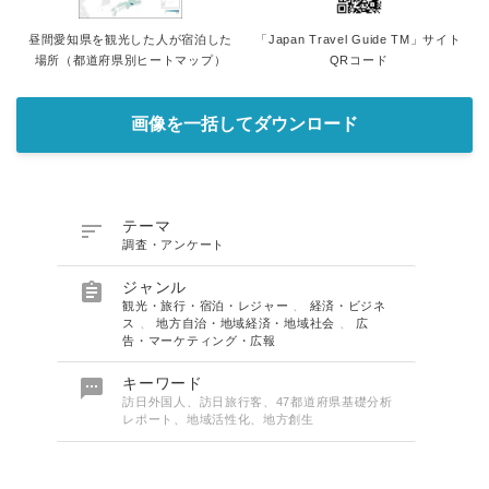
昼間愛知県を観光した人が宿泊した
「Japan Travel Guide TM」サイト
場所（都道府県別ヒートマップ）
QRコード
画像を一括してダウンロード

テーマ
調査・アンケート

ジャンル
観光・旅行・宿泊・レジャー
、
経済・ビジネ
ス
、
地方自治・地域経済・地域社会
、
広
告・マーケティング・広報

キーワード
訪日外国人、訪日旅行客、47都道府県基礎分析
レポート、地域活性化、地方創生