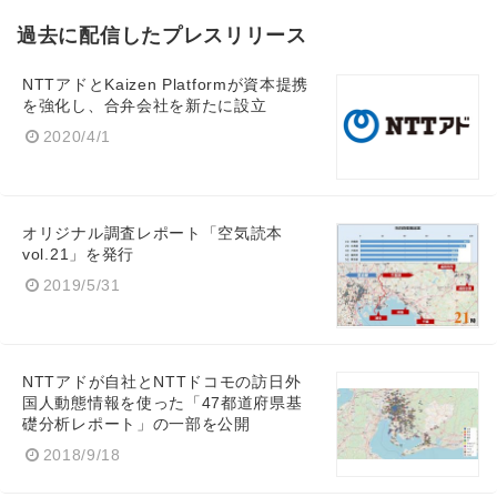
過去に配信したプレスリリース
NTTアドとKaizen Platformが資本提携
を強化し、合弁会社を新たに設立
2020/4/1
オリジナル調査レポート「空気読本
vol.21」を発行
2019/5/31
NTTアドが自社とNTTドコモの訪日外
国人動態情報を使った「47都道府県基
礎分析レポート」の一部を公開
2018/9/18
Japanese