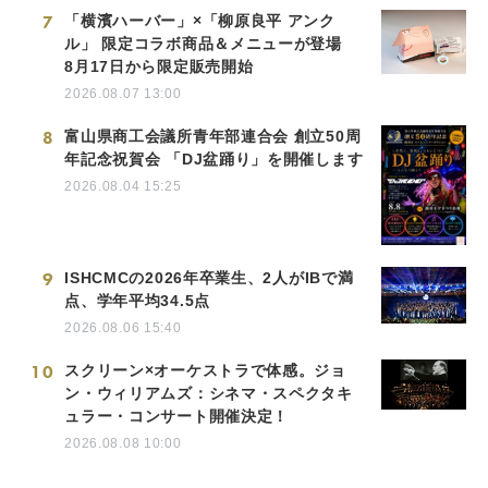
7
「横濱ハーバー」×「柳原良平 アンク
ル」 限定コラボ商品＆メニューが登場
8月17日から限定販売開始
2026.08.07 13:00
8
富山県商工会議所青年部連合会 創立50周
年記念祝賀会 「DJ盆踊り」を開催します
2026.08.04 15:25
9
ISHCMCの2026年卒業生、2人がIBで満
点、学年平均34.5点
2026.08.06 15:40
10
スクリーン×オーケストラで体感。ジョ
ン・ウィリアムズ：シネマ・スペクタキ
ュラー・コンサート開催決定！
2026.08.08 10:00