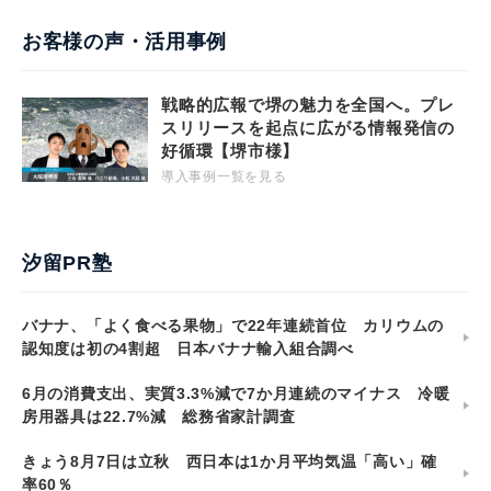
お客様の声・活用事例
戦略的広報で堺の魅力を全国へ。プレ
スリリースを起点に広がる情報発信の
好循環【堺市様】
導入事例一覧を見る
汐留PR塾
バナナ、「よく食べる果物」で22年連続首位 カリウムの
認知度は初の4割超 日本バナナ輸入組合調べ
6月の消費支出、実質3.3%減で7か月連続のマイナス 冷暖
房用器具は22.7%減 総務省家計調査
きょう8月7日は立秋 西日本は1か月平均気温「高い」確
率60％