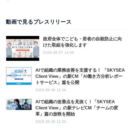
動画で見るプレスリリース
政府全体でこども・若者の自殺防止に向
けた取組を強化します
2026.08.07 14:00
AIで組織の業務改善を支援する！ 「SKYSEA
Client View」の新CM「AI働き方分析レポー
トサービス」篇を公開
2026.08.06 11:04
AIで組織の改善点を見抜く！「SKYSEA
Client View」の新テレビCM「チームの変
革」篇の放映を開始
2026.08.06 11:04