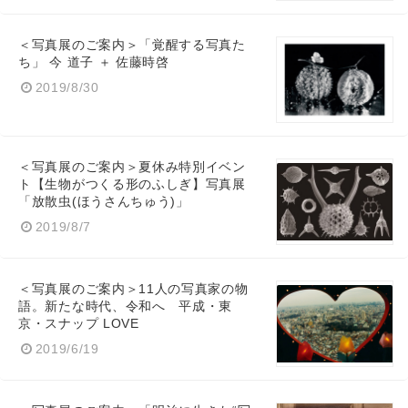
＜写真展のご案内＞「覚醒する写真た
ち」 今 道子 ＋ 佐藤時啓
2019/8/30
＜写真展のご案内＞夏休み特別イベン
ト【生物がつくる形のふしぎ】写真展
「放散虫(ほうさんちゅう)」
2019/8/7
＜写真展のご案内＞11人の写真家の物
語。新たな時代、令和へ 平成・東
京・スナップ LOVE
2019/6/19