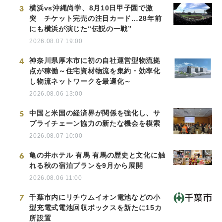
3
横浜vs沖縄尚学、8月10日甲子園で激
突 チケット完売の注目カード…28年前
にも横浜が演じた“伝説の一戦”
2026.08.07 19:00
4
神奈川県厚木市に初の自社運営型物流拠
点が稼働～住宅資材物流を集約・効率化
し物流ネットワークを最適化～
2026.08.06 13:00
5
中国と米国の経済界が関係を強化し、サ
プライチェーン協力の新たな機会を模索
2026.08.07 10:00
6
亀の井ホテル 有馬 有馬の歴史と文化に触
れる秋の宿泊プランを9月から展開
2026.08.06 11:00
7
千葉市内にリチウムイオン電池などの小
型充電式電池回収ボックスを新たに15カ
所設置