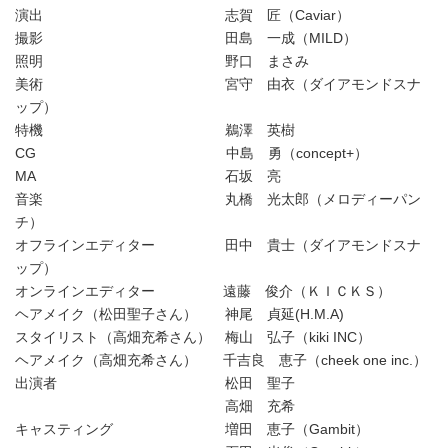
演出 志賀 匠（Caviar）
撮影 田島 一成（MILD）
照明 野口 まさみ
美術 宮守 由衣（ダイアモンドスナ
ップ）
特機 鵜澤 英樹
CG 中島 勇（concept+）
MA 石坂 亮
音楽 丸橋 光太郎（メロディーパン
チ）
オフラインエディター 田中 貴士（ダイアモンドスナ
ップ）
オンラインエディター 遠藤 俊介（ＫＩＣＫＳ）
ヘアメイク（松田聖子さん） 神尾 貞延(H.M.A)
スタイリスト（高畑充希さん） 梅山 弘子（kiki INC）
ヘアメイク（高畑充希さん） 千吉良 恵子（cheek one inc.）
出演者 松田 聖子
高畑 充希
キャスティング 増田 恵子（Gambit）