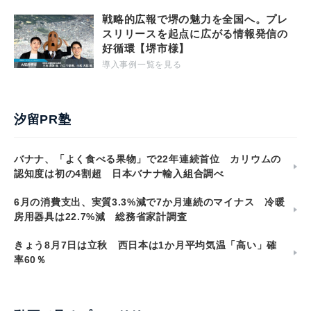
戦略的広報で堺の魅力を全国へ。プレ
スリリースを起点に広がる情報発信の
好循環【堺市様】
導入事例一覧を見る
汐留PR塾
バナナ、「よく食べる果物」で22年連続首位 カリウムの
認知度は初の4割超 日本バナナ輸入組合調べ
6月の消費支出、実質3.3%減で7か月連続のマイナス 冷暖
房用器具は22.7%減 総務省家計調査
きょう8月7日は立秋 西日本は1か月平均気温「高い」確
率60％