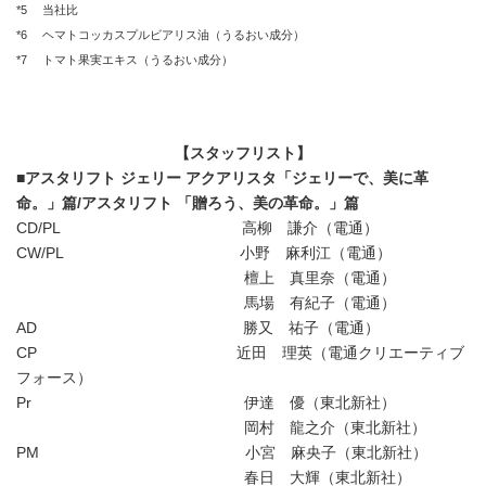
*5 当社比
*6 ヘマトコッカスプルビアリス油（うるおい成分）
*7 トマト果実エキス（うるおい成分）
【スタッフリスト】
■アスタリフト ジェリー アクアリスタ「ジェリーで、美に革
命。」篇/アスタリフト 「贈ろう、美の革命。」篇
CD/PL 高柳 謙介（電通）
CW/PL 小野 麻利江（電通）
檀上 真里奈（電通）
馬場 有紀子（電通）
AD 勝又 祐子（電通）
CP 近田 理英（電通クリエーティブ
フォース）
Pr 伊達 優（東北新社）
岡村 龍之介（東北新社）
PM 小宮 麻央子（東北新社）
春日 大輝（東北新社）