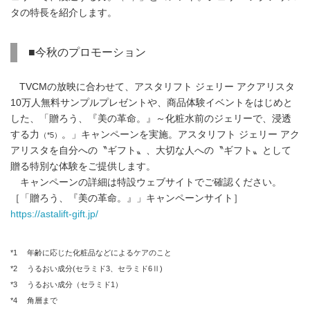
タの特長を紹介します。
■今秋のプロモーション
TVCMの放映に合わせて、アスタリフト ジェリー アクアリスタ
10万人無料サンプルプレゼントや、商品体験イベントをはじめと
した、「贈ろう、『美の革命。』～化粧水前のジェリーで、浸透
する力
。」キャンペーンを実施。アスタリフト ジェリー アク
（*5）
アリスタを自分への〝ギフト〟、大切な人への〝ギフト〟として
贈る特別な体験をご提供します。
キャンペーンの詳細は特設ウェブサイトでご確認ください。
［「贈ろう、『美の革命。』」キャンペーンサイト］
https://astalift-gift.jp/
*1 年齢に応じた化粧品などによるケアのこと
*2 うるおい成分(セラミド3、セラミド6Ⅱ)
*3 うるおい成分（セラミド1）
*4 角層まで