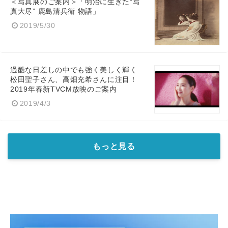
＜写真展のご案内＞「明治に生きた“写
真大尽” 鹿島清兵衛 物語」
2019/5/30
過酷な日差しの中でも強く美しく輝く
松田聖子さん、高畑充希さんに注目！
2019年春新TVCM放映のご案内
2019/4/3
もっと見る