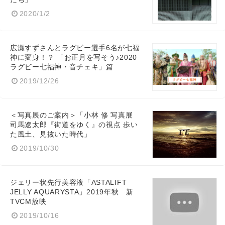
2020/1/2
広瀬すずさんとラグビー選手6名が七福
神に変身！？ 「お正月を写そう♪2020
ラグビー七福神・音チェキ」篇
2019/12/26
＜写真展のご案内＞「小林 修 写真展
司馬遼太郎『街道をゆく』の視点 歩い
た風土、見抜いた時代」
2019/10/30
ジェリー状先行美容液「ASTALIFT
JELLY AQUARYSTA」2019年秋 新
TVCM放映
2019/10/16