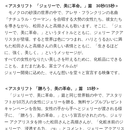
＜アスタリフト 「ジェリーで、美に革命。」篇 30秒/15秒＞
モノクロの砂漠の世界の中で、アレサ・フランクリンの名曲
『ナチュラル・ウーマン』を合唱する大勢の女性たち。彼女たち
を導きながら、松田さんと高畑さんも歌います。そこに、「ジェ
リーで、美に革命。」というタイトルとともに、ジェリー アクア
リスタが登場。すると世界は色につつまれ、ハリとうるおいに満
ちた松田さんと高畑さんの美しい表情とともに、「生きるほど
に、強く。美しく。」というメッセージが。
すべての女性がなりたい美しさを叶えるために、化粧品にできる
ことも、まだまだある。富士フイルムが
ジェリー開発に込めた、そんな想いを堂々と宣言する映像です。
＜アスタリフト 「贈ろう、美の革命。」篇 15秒＞
「ジェリーで、美に革命。」篇と同じ世界観の中で、アスタリ
フトが10万人の女性にジェリーを贈る、無料サンプルプレゼント
キャンペーンを告知。女性の手から手へとジェリーが渡される様
子に、「贈ろう、美の革命。」という宣言がされたのち、ジェリ
ー アクアリスタを持った松田さんと高畑さんが、「化粧水前のジ
ェリーで、浸透する力。
」とコメント。ジェリー アクアリス
（*4）