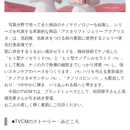
写真分野で培ってきた独自のナノテクノロジーを結集し、シリ
ーズを代表する革新的な商品「アスタリフト ジェリー アクアリス
タ」は、洗顔後、化粧水をつける前の素肌に使用するジェリー状
先行美容液です。
肌に存在するうるおい成分セラミドを、独自技術でナノ化した
「ヒト型ナノセラミド
」と「ヒト型ナノアシルセラミド
」
(*2)
（*3）
として配合、ナノの力で角層の細部までしっかり浸透
し、強
（*4）
いスキンケアのベースをつくります。
ハリを与える美容成分
（*5）
「ナノアスタキサンチン
」「ナノリコピン
」も配合して
（*6）
（*7）
おり、つややかに輝き、ハリあふれる肌へと導きます。
今回のTVCMでは、ブランドミューズとして、松田聖子さんと高
畑充希さんが引き続き登場。
お二人の美しく輝く素肌にご注目ください。
■TVCMのストーリー・みどころ