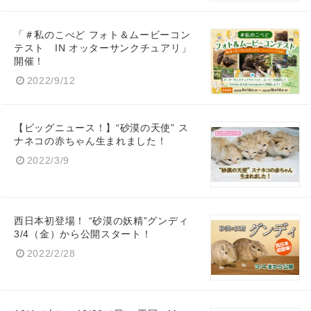
「＃私のこべど フォト＆ムービーコン
テスト IN オッターサンクチュアリ」
開催！
2022/9/12
【ビッグニュース！】“砂漠の天使” ス
ナネコの赤ちゃん生まれました！
2022/3/9
西日本初登場！ “砂漠の妖精”グンディ
3/4（金）から公開スタート！
2022/2/28