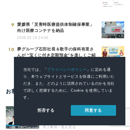
9
愛媛県「災害時医療提供体制確保事業」
向け医療コンテナを納品
2026.03.19 14:00
10
夢グループ石田社長＆歌手の保科有里さ
んが “宝くじ付き定期預金”を楽しくご紹
介
2026.08.10 10:00
当社では、「
プライバシーポリシー
」に定める通
り、本ウェブサイトとサービスを快適にご利用いた
だき、また、どのように活用されているのかを当社
で詳しく把握するために、Cookie を使用していま
お客様の声・活用事例
す。
戦略的広報で堺の魅力を全国へ。プレ
同意する
拒否する
スリリースを起点に広がる情報発信の
好循環【堺市様】
導入事例一覧を見る