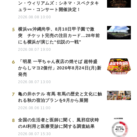
ン・ウィリアムズ：シネマ・スペクタキ
ュラー・コンサート開催決定！
2026.08.08 10:00
5
横浜vs沖縄尚学、8月10日甲子園で激
突 チケット完売の注目カード…28年前
にも横浜が演じた“伝説の一戦”
2026.08.07 19:00
6
「明星 一平ちゃん夜店の焼そば 超特盛
からしマヨ2個付」2026年8月24日(月)新
発売
2026.08.07 13:00
7
亀の井ホテル 有馬 有馬の歴史と文化に触
れる秋の宿泊プランを9月から展開
2026.08.06 11:00
8
全国の生活者と医師に聞く、風邪症状時
のAI利用と医療受診に関する調査結果
2026.08.07 15:30