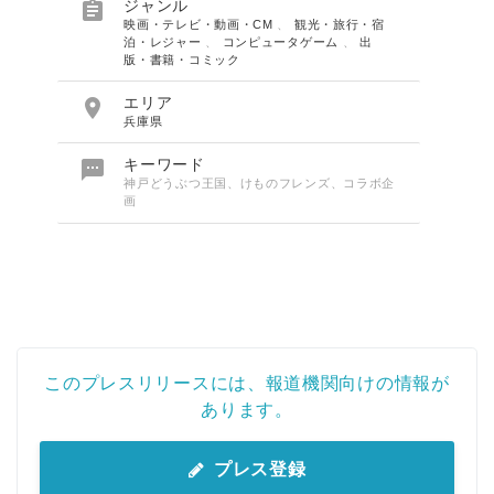

ジャンル
映画・テレビ・動画・CM
、
観光・旅行・宿
泊・レジャー
、
コンピュータゲーム
、
出
版・書籍・コミック

エリア
兵庫県

キーワード
神戸どうぶつ王国、けものフレンズ、コラボ企
画
このプレスリリースには、報道機関向けの情報が
あります。
プレス登録