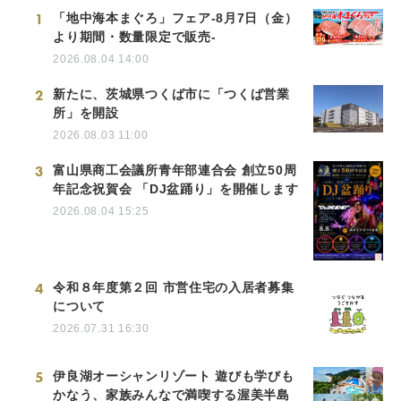
1
「地中海本まぐろ」フェア-8月7日（金）
より期間・数量限定で販売-
2026.08.04 14:00
2
新たに、茨城県つくば市に「つくば営業
所」を開設
2026.08.03 11:00
3
富山県商工会議所青年部連合会 創立50周
年記念祝賀会 「DJ盆踊り」を開催します
2026.08.04 15:25
4
令和８年度第２回 市営住宅の入居者募集
について
2026.07.31 16:30
5
伊良湖オーシャンリゾート 遊びも学びも
かなう、家族みんなで満喫する渥美半島