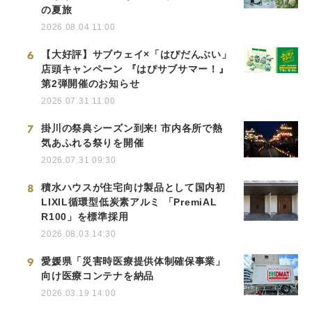
の夏旅
2026.08.04 11:00
6
【大好評】サブウェイ×「はぴだんぶい」
店頭キャンペーン 『はぴサブサマー！』
第2弾開催のお知らせ
2026.07.31 11:00
7
掛川の祭典シーズン到来! 市内各所で熱
気あふれる祭りを開催
2026.07.31 09:30
8
積水ハウスが住宅向け製品として国内初
LIXIL循環型低炭素アルミ 「PremiAL
R100」を標準採用
2026.08.03 14:30
9
愛媛県「災害時医療提供体制確保事業」
向け医療コンテナを納品
2026.03.19 14:00