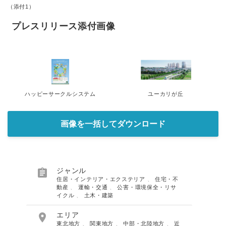
（添付1）
プレスリリース添付画像
ハッピーサークルシステム
ユーカリが丘
画像を一括してダウンロード

ジャンル
住居・インテリア・エクステリア
、
住宅・不
動産
、
運輸・交通
、
公害・環境保全・リサ
イクル
、
土木・建築

エリア
東北地方
、
関東地方
、
中部・北陸地方
、
近