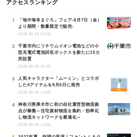
アクセスランキング
1
「地中海本まぐろ」フェア-8月7日（金）
より期間・数量限定で販売-
2026.08.04 14:00
2
千葉市内にリチウムイオン電池などの小
型充電式電池回収ボックスを新たに15カ
所設置
2026.08.05 16:00
3
人気キャラクター「ムーミン」とコラボ
した4アイテムを8月6日に発売
2026.08.06 14:00
4
神奈川県厚木市に初の自社運営型物流拠
点が稼働～住宅資材物流を集約・効率化
し物流ネットワークを最適化～
2026.08.06 13:00
2027年夏、待望の再演！ファントム＆ク