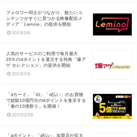
フォロワー同士がつながり、観たいコ
ンテンツがすぐに見つかる映像配信メ
ディア「Lemino」の提供を開始
2023/3/6
人気のサービスのご利用で毎月最大
20％のdポイントを還元する特典「爆ア
ゲ セレクション」の提供を開始
2023/3/6
「dカード」「iD」「d払い」のお買物
で総額10億円分のdポイントを進呈する
「春の10億祭り」を開催！
2023/2/28
「dポイント」「d払い」加盟店が拡大