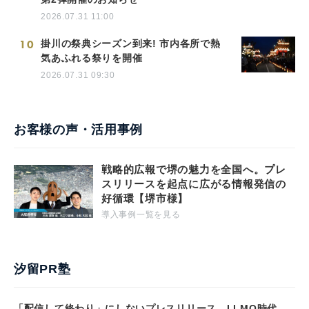
2026.07.31 11:00
10
掛川の祭典シーズン到来! 市内各所で熱
気あふれる祭りを開催
2026.07.31 09:30
お客様の声・活用事例
戦略的広報で堺の魅力を全国へ。プレ
スリリースを起点に広がる情報発信の
好循環【堺市様】
導入事例一覧を見る
汐留PR塾
「配信して終わり」にしないプレスリリース。LLMO時代