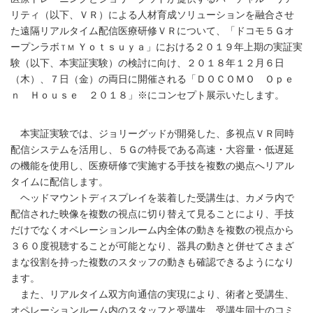
リティ（以下、ＶＲ）による人材育成ソリューションを融合させ
た遠隔リアルタイム配信医療研修ＶＲについて、「ドコモ５Ｇオ
ープンラボ
Ｙｏｔｓｕｙａ」における２０１９年上期の実証実
ＴＭ
験（以下、本実証実験）の検討に向け、２０１８年１２月６日
（木）、７日（金）の両日に開催される「ＤＯＣＯＭＯ Ｏｐｅ
ｎ Ｈｏｕｓｅ ２０１８」※にコンセプト展示いたします。
本実証実験では、ジョリーグッドが開発した、多視点ＶＲ同時
配信システムを活用し、５Ｇの特長である高速・大容量・低遅延
の機能を使用し、医療研修で実施する手技を複数の拠点へリアル
タイムに配信します。
ヘッドマウントディスプレイを装着した受講生は、カメラ内で
配信された映像を複数の視点に切り替えて見ることにより、手技
だけでなくオペレーションルーム内全体の動きを複数の視点から
３６０度視聴することが可能となり、器具の動きと併せてさまざ
まな役割を持った複数のスタッフの動きも確認できるようになり
ます。
また、リアルタイム双方向通信の実現により、術者と受講生、
オペレーションルーム内のスタッフと受講生、受講生同士のコミ