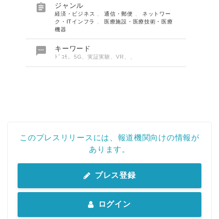

ジャンル
経済・ビジネス
、
通信・郵便
、
ネットワー
ク・ITインフラ
、
医療施設・医療技術・医療
機器

キーワード
ﾄﾞｺﾓ、5G、実証実験、VR、、
このプレスリリースには、報道機関向けの情報が
あります。
プレス登録
ログイン