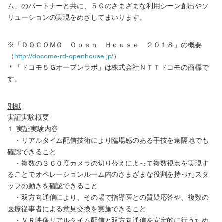
ム」のパートナーと共に、５Ｇのさまざまな利用シーン創出やソ
リューションの実現をめざしてまいります。
※「ＤＯＣＯＭＯ Ｏｐｅｎ Ｈｏｕｓｅ ２０１８」の概要
（
http://docomo-rd-openhouse.jp/
）
＊「ドコモ５Ｇオープンラボ」は株式会社ＮＴＴドコモの商標で
す。
別紙
実証実験概要
１.実証実験内容
・リアルタイム配信技術により臨場感のある手技を遠隔地でも
確認できること
・複数の３６０度カメラの切り替えによって複数視点を実現す
ることでオペレーションルーム内のさまざまな役割を持ったスタ
ッフの動きを確認できること
・双方向通信により、その場で指導医との質疑応答や、複数の
医療従事者による意見交換を実施できること
・ＶＲ映像リアルタイム配信と双方向通信を安定的に行うため