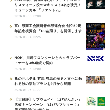
5
リスティーヌ役のWキャスト4名が決定！
ミュージカル 『ファントム』
2026.08.06 12:00
6
富山県商工会議所青年部連合会 創立50周
年記念祝賀会 「DJ盆踊り」を開催します
2026.08.04 15:25
7
NOK、川崎フロンターレとのクラブパー
トナーを3年連続で契約
2026.08.05 13:00
8
亀の井ホテル 有馬 有馬の歴史と文化に触
れる秋の宿泊プランを9月から展開
2026.08.06 11:00
9
【大好評】サブウェイ×「はぴだんぶい」
店頭キャンペーン 『はぴサブサマー！』
第2弾開催のお知らせ