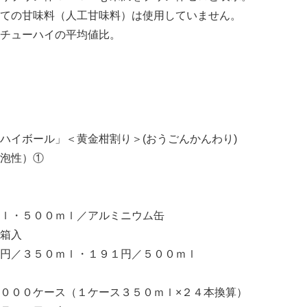
ての甘味料（人工甘味料）は使用していません。
チューハイの平均値比。
ハイボール」＜黄金柑割り＞(おうごんかんわり)
泡性）①
Japanese
ｌ・５００ｍｌ／アルミニウム缶
箱入
円／３５０ｍｌ・１９１円／５００ｍｌ
０００ケース（１ケース３５０ｍｌ×２４本換算）