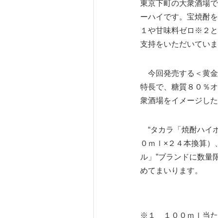
東京下町の大衆酒場で
ーハイです。宝焼酎を
１や甘味料ゼロ※２と
支持をいただいていま
今回発売する＜黄金
特長で、糖質８０％オ
衆酒場をイメージした
“タカラ「焼酎ハイボ
０ｍｌ×２４本換算）
ル」”ブランドに数量
めてまいります。
※１ １００ｍｌ当た