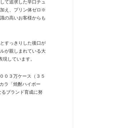
して追求した辛口チュ
加え、プリン体ゼロ※
識の高いお客様からも
とすっきりした後口が
ルが親しまれている大
表現しています。
,００３万ケース（３５
タカラ「焼酎ハイボー
なるブランド育成に努