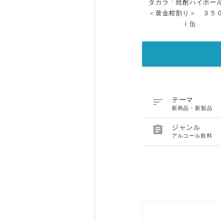
タカラ「焼酎ハイボー
＜黄金柑割り＞ ３５
ｌ缶

テーマ
新商品・新製品

ジャンル
アルコール飲料