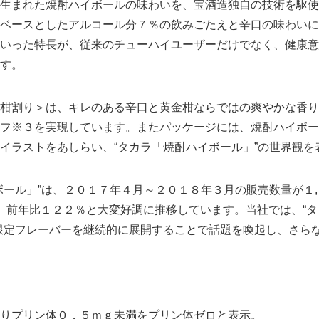
生まれた焼酎ハイボールの味わいを、宝酒造独自の技術を駆使
ベースとしたアルコール分７％の飲みごたえと辛口の味わいに
いった特長が、従来のチューハイユーザーだけでなく、健康意
す。
柑割り＞は、キレのある辛口と黄金柑ならではの爽やかな香り
フ※３を実現しています。またパッケージには、焼酎ハイボー
イラストをあしらい、“タカラ「焼酎ハイボール」”の世界観を
ール」”は、２０１７年４月～２０１８年３月の販売数量が１
、前年比１２２％と大変好調に推移しています。当社では、“
限定フレーバーを継続的に展開することで話題を喚起し、さら
りプリン体０．５ｍｇ未満をプリン体ゼロと表示。