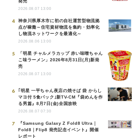
発売
2026.08.07 13:00
4
神奈川県厚木市に初の自社運営型物流拠
点が稼働～住宅資材物流を集約・効率化
し物流ネットワークを最適化～
2026.08.06 13:00
5
「明星 チャルメラカップ 赤い味噌ちゃん
こ味ラーメン」2026年8月31日(月)新発
売
2026.08.07 13:00
6
｢明星 一平ちゃん夜店の焼そば 袋 からし
マヨ付 5食パック｣新TV-CM『袋めんを作
る男篇』8月7日(金)全国放映
2026.08.07 07:30
7
『Samsung Galaxy Z Fold8 Ultra｜
Fold8｜Flip8 発売記念イベント』開催
レポート