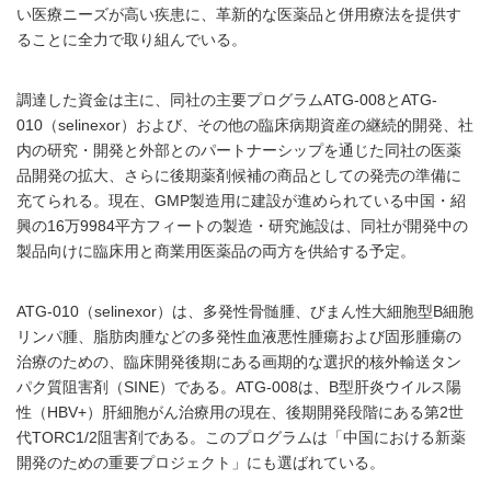
い医療ニーズが高い疾患に、革新的な医薬品と併用療法を提供す
ることに全力で取り組んでいる。
調達した資金は主に、同社の主要プログラムATG-008とATG-
010（selinexor）および、その他の臨床病期資産の継続的開発、社
内の研究・開発と外部とのパートナーシップを通じた同社の医薬
品開発の拡大、さらに後期薬剤候補の商品としての発売の準備に
充てられる。現在、GMP製造用に建設が進められている中国・紹
興の16万9984平方フィートの製造・研究施設は、同社が開発中の
製品向けに臨床用と商業用医薬品の両方を供給する予定。
ATG-010（selinexor）は、多発性骨髄腫、びまん性大細胞型B細胞
リンパ腫、脂肪肉腫などの多発性血液悪性腫瘍および固形腫瘍の
治療のための、臨床開発後期にある画期的な選択的核外輸送タン
パク質阻害剤（SINE）である。ATG-008は、B型肝炎ウイルス陽
性（HBV+）肝細胞がん治療用の現在、後期開発段階にある第2世
代TORC1/2阻害剤である。このプログラムは「中国における新薬
開発のための重要プロジェクト」にも選ばれている。