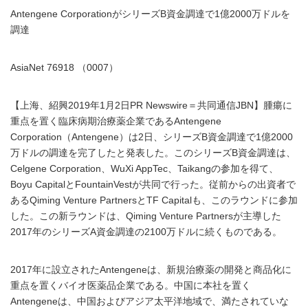
Antengene CorporationがシリーズB資金調達で1億2000万ドルを
調達
AsiaNet 76918 （0007）
【上海、紹興2019年1月2日PR Newswire＝共同通信JBN】腫瘍に
重点を置く臨床病期治療薬企業であるAntengene
Corporation（Antengene）は2日、シリーズB資金調達で1億2000
万ドルの調達を完了したと発表した。このシリーズB資金調達は、
Celgene Corporation、WuXi AppTec、Taikangの参加を得て、
Boyu CapitalとFountainVestが共同で行った。従前からの出資者で
あるQiming Venture PartnersとTF Capitalも、このラウンドに参加
した。この新ラウンドは、Qiming Venture Partnersが主導した
2017年のシリーズA資金調達の2100万ドルに続くものである。
2017年に設立されたAntengeneは、新規治療薬の開発と商品化に
重点を置くバイオ医薬品企業である。中国に本社を置く
Antengeneは、中国およびアジア太平洋地域で、満たされていな