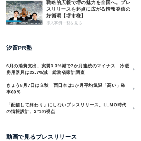
戦略的広報で堺の魅力を全国へ。プレ
スリリースを起点に広がる情報発信の
好循環【堺市様】
導入事例一覧を見る
汐留PR塾
6月の消費支出、実質3.3%減で7か月連続のマイナス 冷暖
房用器具は22.7%減 総務省家計調査
きょう8月7日は立秋 西日本は1か月平均気温「高い」確
率60％
「配信して終わり」にしないプレスリリース。LLMO時代
の情報設計、3つの視点
動画で見るプレスリリース