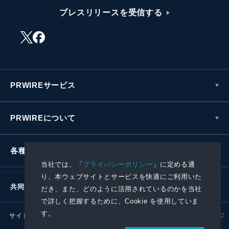
プレスリリースを受信する
PRWIREサービス
PRWIREについて
各種お問い合わせ
当社では、「
プライバシーポリシー
」に定める通
り、本ウェブサイトとサービスを快適にご利用いた
共同通信社グループ
だき、また、どのように活用されているのかを当社
で詳しく把握するために、Cookie を使用していま
す。
サイトポリシー
プライバシーポリシー